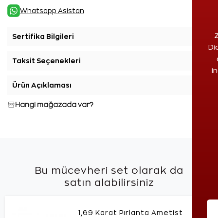
Whatsapp Asistan
Z
Sertifika Bilgileri
+
Di
Taksit Seçenekleri
+
i
Ürün Açıklaması
+
Hangi mağazada var?
Bu mücevheri set olarak da
satın alabilirsiniz
1,69 Karat Pırlanta Ametist