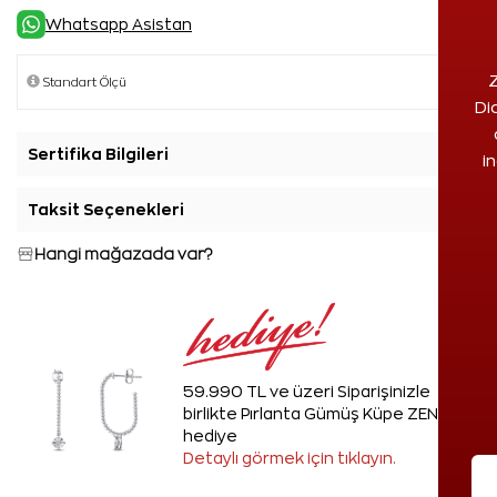
Whatsapp Asistan
Z
Di
Sertifika Bilgileri
+
i
Taksit Seçenekleri
+
Hangi mağazada var?
59.990 TL ve üzeri Siparişinizle
birlikte Pırlanta Gümüş Küpe ZEN'den
hediye
Detaylı görmek için tıklayın.