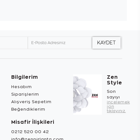
Bilgilerim
Zen
Style
Hesabım
Son
Siparişlerim
sayıyı
Alışveriş Sepetim
incelemek
için
Beğendiklerim
tıklayınız.
Misafir İlişkileri
0212 520 00 42
info@zenpirlanta.com