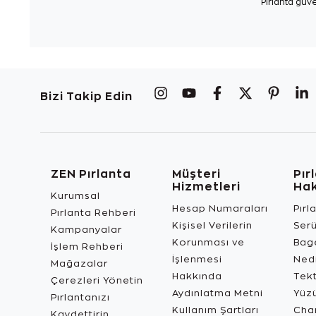
Pırlanta güve
Bizi Takip Edin
ZEN Pırlanta
Müşteri
Pır
Hizmetleri
Ha
Kurumsal
Hesap Numaraları
Pırl
Pırlanta Rehberi
Kişisel Verilerin
Ser
Kampanyalar
Korunması ve
Bage
İşlem Rehberi
İşlenmesi
Ned
Mağazalar
Hakkında
Tekt
Çerezleri Yönetin
Aydınlatma Metni
Yüz
Pırlantanızı
Kullanım Şartları
Char
Kaydettirin