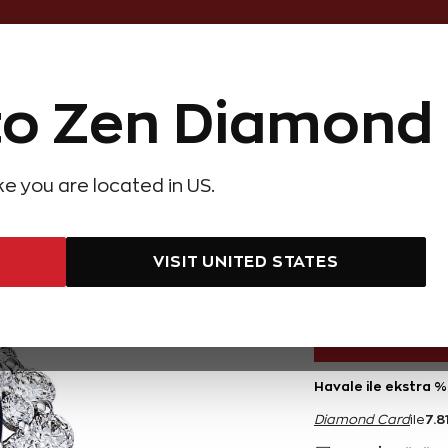
Online Özel 14 Gün Kayıpsız İade
o Zen Diamond
Hediye Önerileri
Evlilik Teklifi
Setler
Özel Ko
olyeler
Pırlanta Küpeler
Pırlanta Bileklikler
Zen Alyans
Forever
ike you are located in US.
t Pırlanta Safir Yüzük
2,54 Ka
VISIT UNITED STATES
156.200 TL
Havale ile ekstra %
7.8
Diamond Card
ile