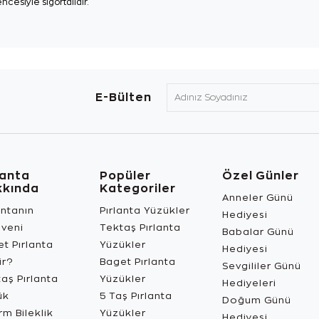
ncesiyle sigortalıdır.
E-Bülten
lanta
Popüler
Özel Günler
kkında
Kategoriler
Anneler Günü
antanın
Pırlanta Yüzükler
Hediyesi
üveni
Tektaş Pırlanta
Babalar Günü
t Pırlanta
Yüzükler
Hediyesi
ir?
Baget Pırlanta
Sevgililer Günü
aş Pırlanta
Yüzükler
Hediyeleri
ük
5 Taş Pırlanta
Doğum Günü
m Bileklik
Yüzükler
Hediyesi