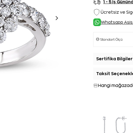
1 - 5 İş Günü
Ücretsiz ve Sig
Whatsapp Asis
Sertifika Bilgiler
Taksit Seçenekl
Hangi mağazada