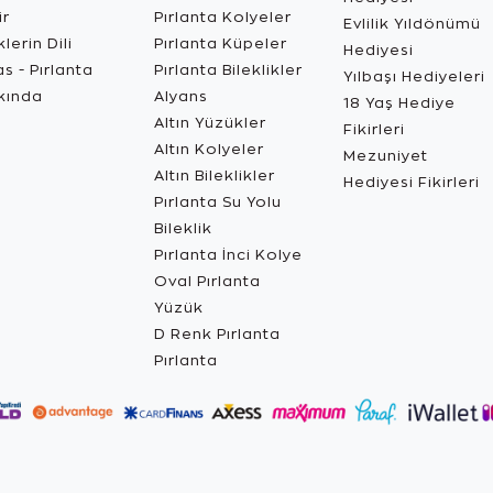
ir
Pırlanta Kolyeler
Evlilik Yıldönümü
lerin Dili
Pırlanta Küpeler
Hediyesi
s - Pırlanta
Pırlanta Bileklikler
Yılbaşı Hediyeleri
kında
Alyans
18 Yaş Hediye
Altın Yüzükler
Fikirleri
Altın Kolyeler
Mezuniyet
Altın Bileklikler
Hediyesi Fikirleri
Pırlanta Su Yolu
Bileklik
Pırlanta İnci Kolye
Oval Pırlanta
Yüzük
D Renk Pırlanta
Pırlanta