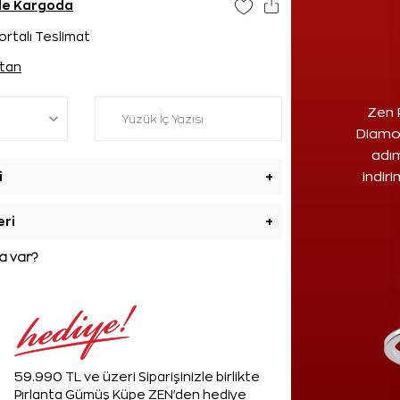
nde Kargoda
ortalı Teslimat
tan
Zen 
Diamon
adım
i
+
indir
eri
+
 var?
59.990 TL ve üzeri Siparişinizle birlikte
Pırlanta Gümüş Küpe ZEN'den hediye