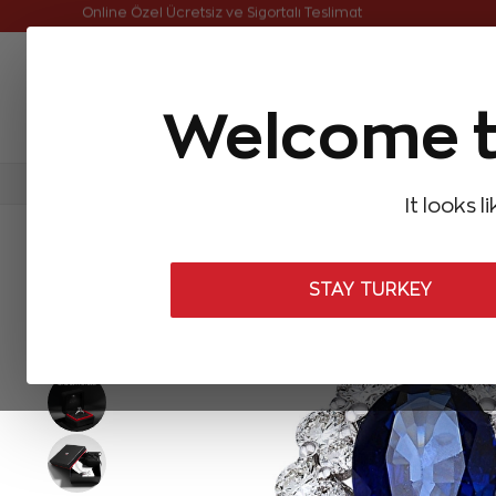
Online Özel Ücretsiz ve Sigortalı Teslimat
Welcome t
FIRSATLAR
Aynı Gün Kargo
Çok Satanlar
Baget Pırlantalar
Pırlanta Yüzükler
Pırlanta K
It looks l
ANASAYFA
Pırlanta Yüzükler
Pırlanta Safir Yüzükler
2,54 Kara
STAY TURKEY