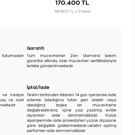
170.400 TL
56.800 TL x 3 taksit
Garanti
e tutulmadan
Tüm mücevherler Zen Diamond bakım
garantisi altında, özel mücevher sertifikalarıyla
birlikte gönderilmektedir.
İptal/İade
sı ve hediye
Teslim tarihinden itibaren 14 gün içerisinde iade
tusu ve özel
ederek ödediğiniz tutarı geri alabilir veya
mektedir.
istediğiniz başka bir mücevherle
değiştirebilirsiniz. İçine yazı yazılmış evlilik
alyansları iade alınmamaktadır. Yüzük
siparişlerinde iade prosedürleri yüzük ölçüsüne
göre değişiklik göstermektedir.Jelatini açılmış
parfümler iade alınmamaktadır.