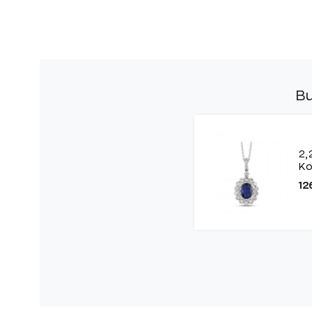
Bu
2,
Ko
12