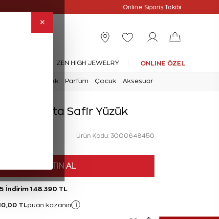
Online Özel
Online Sipariş Takibi
×
leksiyonlar
ZEN HIGH JEWELRY
ONLINE ÖZEL
mark
Saat
Erkek
Parfüm
Çocuk
Aksesuar
rat Pırlanta Safir Yüzük
Ürün Kodu: 3000648450
HEMEN SATIN AL
5 İndirim 148.390 TL
10,00 TL
i
puan kazanın