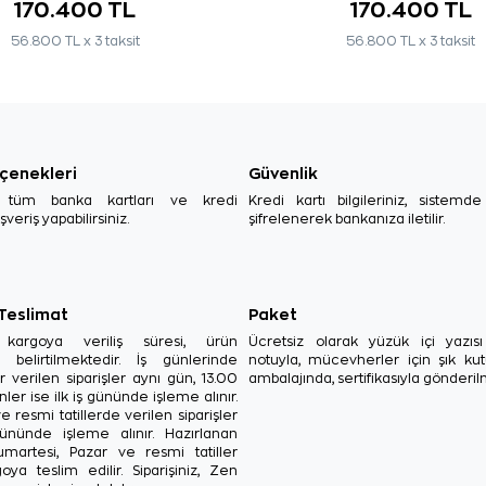
170.400 TL
170.400 TL
56.800 TL x 3 taksit
56.800 TL x 3 taksit
çenekleri
Güvenlik
, tüm banka kartları ve kredi
Kredi kartı bilgileriniz, sistemd
ışveriş yapabilirsiniz.
şifrelenerek bankanıza iletilir.
 Teslimat
Paket
in kargoya veriliş süresi, ürün
Ücretsiz olarak yüzük içi yazı
a belirtilmektedir. İş günlerinde
notuyla, mücevherler için şık ku
r verilen siparişler aynı gün, 13.00
ambalajında, sertifikasıyla gönderil
ler ise ilk iş gününde işleme alınır.
e resmi tatillerde verilen siparişler
ününde işleme alınır. Hazırlanan
Cumartesi, Pazar ve resmi tatiller
oya teslim edilir. Siparişiniz, Zen