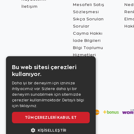
Mesafeli Satış
Ned
İletişim
Sözleşmesi
Renk
Sıkça Sorulan
Elma
Sorular
Hak
Cayma Hakkı
İade Bilgileri
Bilgi Toplumu
Hizmetleri
Bu web sitesi çerezleri
kullanıyor.
Daha iyi bir deneyim için izninize
ihtiyacımız var. Sizlere daha iyi bir
deneyim sunabilmek için sitemizde
çerezler kullanılmaktadır.
Detaylı bilgi
için tıklayınız.
TÜM ÇEREZLERI KABUL ET
KIŞISELLEŞTIR