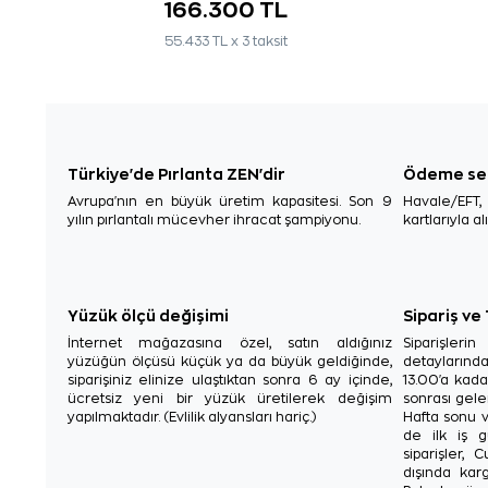
166.300 TL
55.433 TL x 3 taksit
Türkiye'de Pırlanta ZEN'dir
Ödeme se
Avrupa'nın en büyük üretim kapasitesi. Son 9
Havale/EFT
yılın pırlantalı mücevher ihracat şampiyonu.
kartlarıyla al
Yüzük ölçü değişimi
Sipariş ve
İnternet mağazasına özel, satın aldığınız
Siparişler
yüzüğün ölçüsü küçük ya da büyük geldiğinde,
detaylarınd
siparişiniz elinize ulaştıktan sonra 6 ay içinde,
13.00'a kada
ücretsiz yeni bir yüzük üretilerek değişim
sonrası gelen
yapılmaktadır. (Evlilik alyansları hariç.)
Hafta sonu v
de ilk iş g
siparişler, 
dışında karg