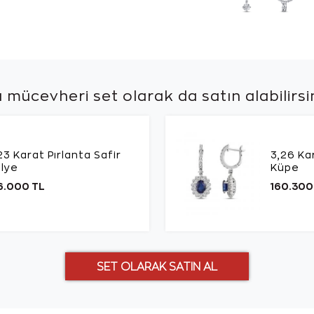
 mücevheri set olarak da
satın alabilirsi
23 Karat Pırlanta Safir
3,26 Kar
lye
Küpe
6.000 TL
160.300