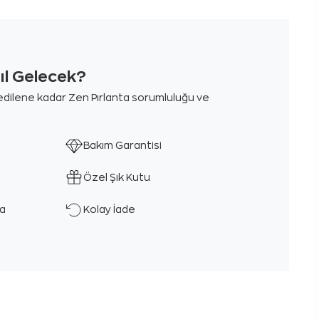
sıl Gelecek?
m edilene kadar Zen Pırlanta sorumluluğu ve
Bakım Garantisi
Özel Şık Kutu
ka
Kolay İade