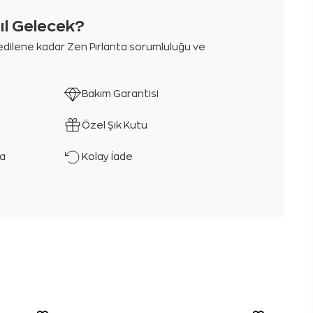
sıl Gelecek?
m edilene kadar Zen Pırlanta sorumluluğu ve
Bakım Garantisi
Özel Şık Kutu
ka
Kolay İade