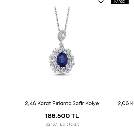
KARGO
2,46 Karat Pırlanta Safir Kolye
2,06 K
186.500 TL
62.167 TL x 3 taksit