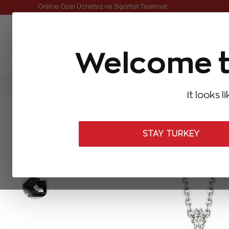
Online Özel Ücretsiz ve Sigortalı Teslimat
Welcome t
FIRSATLAR
Aynı Gün Kargo
Çok Satanlar
Baget Pırlantalar
Pırlanta Yüzükler
Pırlanta K
It looks l
ANASAYFA
Pırlanta Kolyeler
Pırlanta Safir Kolyeler
2,23 Karat 
STAY TURKEY