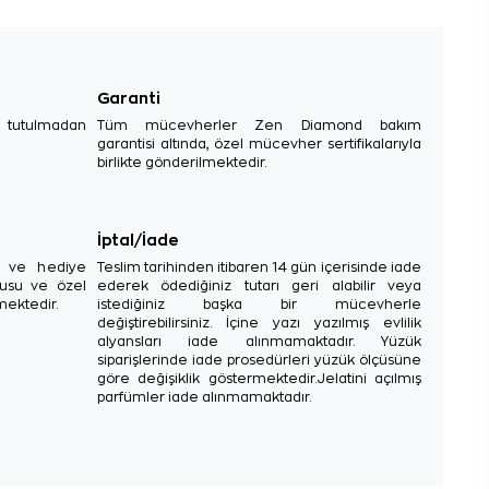
Garanti
e tutulmadan
Tüm mücevherler Zen Diamond bakım
garantisi altında, özel mücevher sertifikalarıyla
birlikte gönderilmektedir.
İptal/İade
sı ve hediye
Teslim tarihinden itibaren 14 gün içerisinde iade
tusu ve özel
ederek ödediğiniz tutarı geri alabilir veya
mektedir.
istediğiniz başka bir mücevherle
değiştirebilirsiniz. İçine yazı yazılmış evlilik
alyansları iade alınmamaktadır. Yüzük
siparişlerinde iade prosedürleri yüzük ölçüsüne
göre değişiklik göstermektedir.Jelatini açılmış
parfümler iade alınmamaktadır.