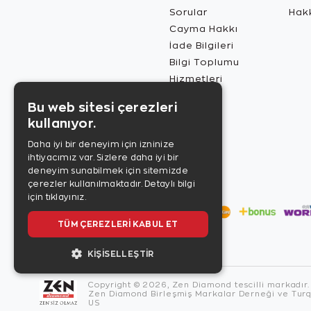
Sorular
Hak
Cayma Hakkı
İade Bilgileri
Bilgi Toplumu
Hizmetleri
Bu web sitesi çerezleri
kullanıyor.
Daha iyi bir deneyim için izninize
ihtiyacımız var. Sizlere daha iyi bir
deneyim sunabilmek için sitemizde
çerezler kullanılmaktadır.
Detaylı bilgi
için tıklayınız.
TÜM ÇEREZLERI KABUL ET
KIŞISELLEŞTIR
Copyright © 2026, Zen Diamond tescilli markadır.
Zen Diamond Birleşmiş Markalar Derneği ve Turqu
US