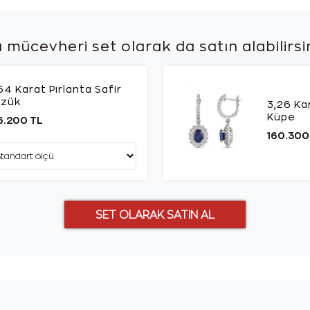
 mücevheri set olarak da
satın alabilirsi
54 Karat Pırlanta Safir
üzük
3,26 Kar
Küpe
6.200 TL
160.300