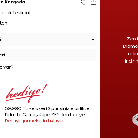
nde Kargoda
ortalı Teslimat
tan
Zen 
i
+
Diamon
adım
eri
+
indir
 var?
59.990 TL ve üzeri Siparişinizle birlikte
Pırlanta Gümüş Küpe ZEN'den hediye
Detaylı görmek için tıklayın.