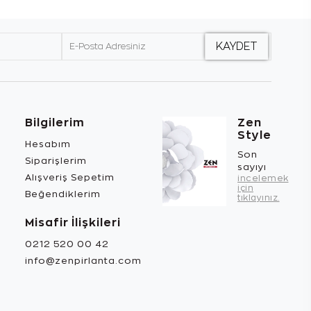
Bilgilerim
Zen
Style
Hesabım
Son
Siparişlerim
sayıyı
Alışveriş Sepetim
incelemek
için
Beğendiklerim
tıklayınız.
Misafir İlişkileri
0212 520 00 42
info@zenpirlanta.com