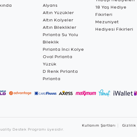
kında
Alyans
18 Yaş Hediye
Altın Yüzükler
Fikirleri
Altın Kolyeler
Mezuniyet
Altın Bileklikler
Hediyesi Fikirleri
Pırlanta Su Yolu
Bileklik
Pırlanta İnci Kolye
Oval Pırlanta
Yüzük
D Renk Pırlanta
Pırlanta
Kullanım Şartları
Gizlilik
ality Destek Programı üyesidir.