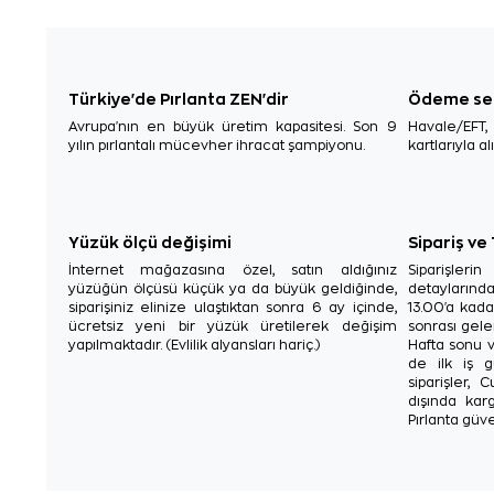
Türkiye'de Pırlanta ZEN'dir
Ödeme se
Avrupa'nın en büyük üretim kapasitesi. Son 9
Havale/EFT
yılın pırlantalı mücevher ihracat şampiyonu.
kartlarıyla al
Yüzük ölçü değişimi
Sipariş ve
İnternet mağazasına özel, satın aldığınız
Siparişler
yüzüğün ölçüsü küçük ya da büyük geldiğinde,
detaylarınd
siparişiniz elinize ulaştıktan sonra 6 ay içinde,
13.00'a kada
ücretsiz yeni bir yüzük üretilerek değişim
sonrası gelen
yapılmaktadır. (Evlilik alyansları hariç.)
Hafta sonu v
de ilk iş g
siparişler, 
dışında karg
Pırlanta güve