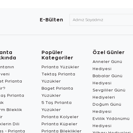
E-Bülten
lanta
Popüler
Özel Günler
kkında
Kategoriler
Anneler Günü
antanın
Pırlanta Yüzükler
Hediyesi
üveni
Tektaş Pırlanta
Babalar Günü
t Pırlanta
Yüzükler
Hediyesi
ir?
Baget Pırlanta
Sevgililer Günü
aş Pırlanta
Yüzükler
Hediyeleri
ük
5 Taş Pırlanta
Doğum Günü
m Bileklik
Yüzükler
Hediyesi
ir
Pırlanta Kolyeler
Evlilik Yıldönümü
lerin Dili
Pırlanta Küpeler
Hediyesi
s - Pırlanta
Pırlanta Bileklikler
Yılbaşı Hediyeleri