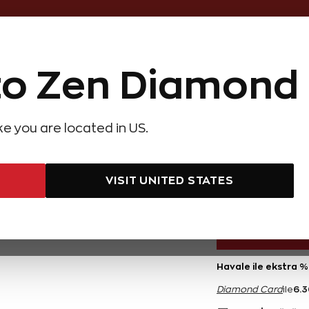
Online Özel 14 Gün Kayıpsız İade
o Zen Diamond
Hediye Önerileri
Evlilik Teklifi
Setler
Özel Ko
olyeler
Pırlanta Küpeler
Pırlanta Bileklikler
Zen Alyans
Forever
ike you are located in US.
Pırlanta Safir Kolye
2,23 Ka
VISIT UNITED STATES
126.000 TL
Havale ile ekstra %
6.
Diamond Card
ile