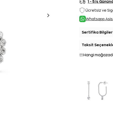
1 - 5 İş Günü
Ücretsiz ve Sig
Whatsapp Asis
Sertifika Bilgiler
Taksit Seçenekl
Hangi mağazada