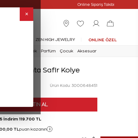
Online Özel
Online Sipariş Takibi
×
leksiyonlar
ZEN HIGH JEWELRY
ONLINE ÖZEL
mark
Saat
Erkek
Parfüm
Çocuk
Aksesuar
rat Pırlanta Safir Kolye
Ürün Kodu: 3000648451
HEMEN SATIN AL
5 İndirim 119.700 TL
300,00 TL
i
puan kazanın