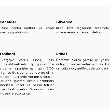
çenekleri
Güvenlik
, tüm banka kartları ve kredi
Kredi kartı bilgileriniz, sistemd
ışveriş yapabilirsiniz.
şifrelenerek bankanıza iletilir.
 Teslimat
Paket
in kargoya veriliş süresi, ürün
Ücretsiz olarak yüzük içi yazı
a belirtilmektedir. İş günlerinde
notuyla, mücevherler için şık ku
r verilen siparişler aynı gün, 13.00
ambalajında, sertifikasıyla gönderil
ler ise ilk iş gününde işleme alınır.
e resmi tatillerde verilen siparişler
ününde işleme alınır. Hazırlanan
Cumartesi, Pazar ve resmi tatiller
oya teslim edilir. Siparişiniz, Zen
ncesiyle sigortalıdır.