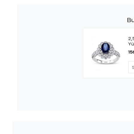
Bu
2,
Y
15