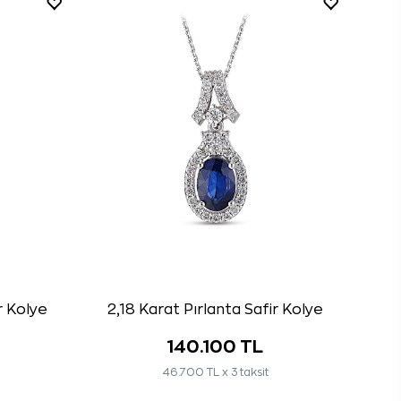
r Kolye
2,18 Karat Pırlanta Safir Kolye
140.100 TL
46.700 TL x 3 taksit