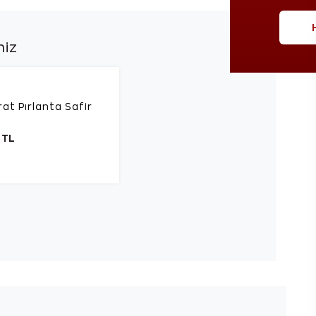
niz
at Pırlanta Safir
 TL