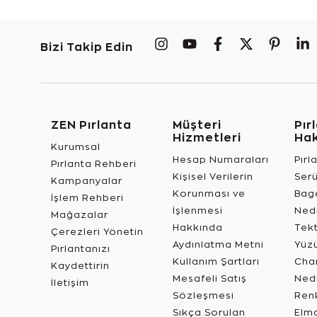
Bizi Takip Edin
ZEN Pırlanta
Müşteri
Pır
Hizmetleri
Ha
Kurumsal
Hesap Numaraları
Pırl
Pırlanta Rehberi
Kişisel Verilerin
Ser
Kampanyalar
Korunması ve
Bage
İşlem Rehberi
İşlenmesi
Ned
Mağazalar
Hakkında
Tekt
Çerezleri Yönetin
Aydınlatma Metni
Yüz
Pırlantanızı
Kullanım Şartları
Char
Kaydettirin
Mesafeli Satış
Ned
İletişim
Sözleşmesi
Renk
Sıkça Sorulan
Elma