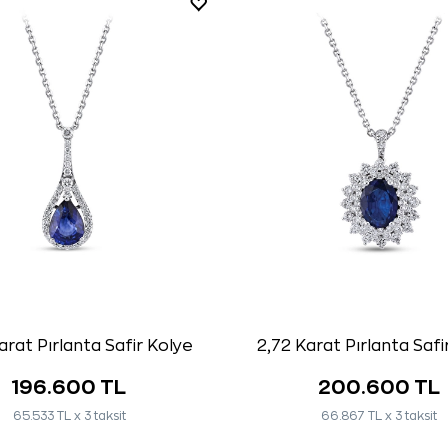
arat Pırlanta Safir Kolye
2,72 Karat Pırlanta Safi
196.600 TL
200.600 TL
65.533 TL x 3 taksit
66.867 TL x 3 taksit