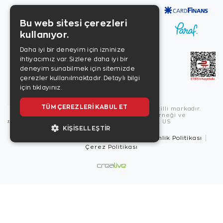
Bu web sitesi çerezleri
kullanıyor.
Daha iyi bir deneyim için izninize
ihtiyacımız var. Sizlere daha iyi bir
deneyim sunabilmek için sitemizde
çerezler kullanılmaktadır.
Detaylı bilgi
için tıklayınız.
TÜM ÇEREZLERI KABUL ET
Copyright © 2026, Zen Diamond tescilli markadır.
Zen Diamond Birleşmiş Markalar Derneği ve
Turquality Destek Programı üyesidir. US
KIŞISELLEŞTIR
Kullanım Şartları
Gizlilik İlkeleri
Güvenlik Politikası
Çerez Politikası