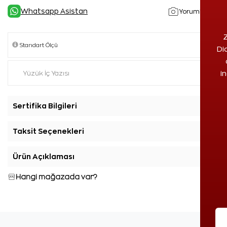
Whatsapp Asistan
Yorumlar(1)
Z
Di
i
Sertifika Bilgileri
+
Taksit Seçenekleri
+
Ürün Açıklaması
+
Hangi mağazada var?