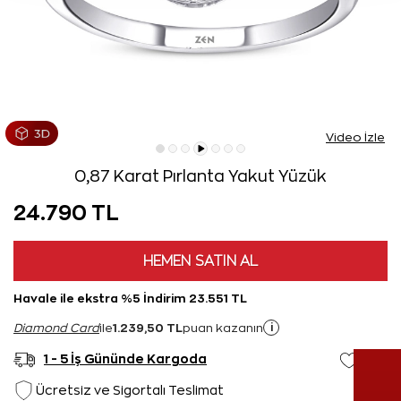
Video İzle
0,87 Karat Pırlanta Yakut Yüzük
24.790 TL
HEMEN SATIN AL
Havale ile ekstra %5 İndirim 23.551 TL
1.239,50 TL
i
Diamond Card
ile
puan kazanın
1 - 5 İş Gününde Kargoda
Ücretsiz ve Sigortalı Teslimat