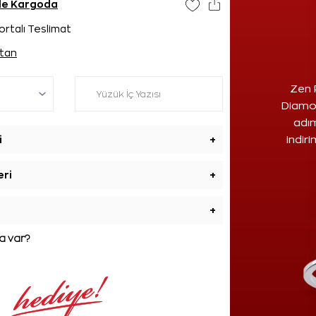
nde Kargoda
ortalı Teslimat
tan
Zen 
Diamon
adım
i
+
indir
eri
+
+
 var?