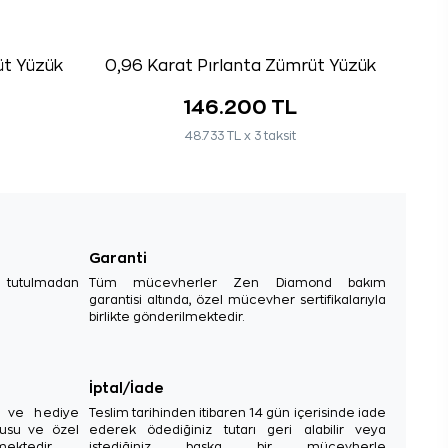
üt Yüzük
0,96 Karat Pırlanta Zümrüt Yüzük
146.200 TL
48.733 TL x 3 taksit
Garanti
e tutulmadan
Tüm mücevherler Zen Diamond bakım
garantisi altında, özel mücevher sertifikalarıyla
birlikte gönderilmektedir.
İptal/İade
sı ve hediye
Teslim tarihinden itibaren 14 gün içerisinde iade
tusu ve özel
ederek ödediğiniz tutarı geri alabilir veya
mektedir.
istediğiniz başka bir mücevherle