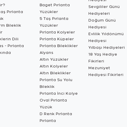
ir?
Baget Pırlanta
Sevgililer Günü
aş Pırlanta
Yüzükler
Hediyeleri
ük
5 Taş Pırlanta
Doğum Günü
m Bileklik
Yüzükler
Hediyesi
ir
Pırlanta Kolyeler
Evlilik Yıldönümü
lerin Dili
Pırlanta Küpeler
Hediyesi
s - Pırlanta
Pırlanta Bileklikler
Yılbaşı Hediyeleri
kında
Alyans
18 Yaş Hediye
Altın Yüzükler
Fikirleri
Altın Kolyeler
Mezuniyet
Altın Bileklikler
Hediyesi Fikirleri
Pırlanta Su Yolu
Bileklik
Pırlanta İnci Kolye
Oval Pırlanta
Yüzük
D Renk Pırlanta
Pırlanta