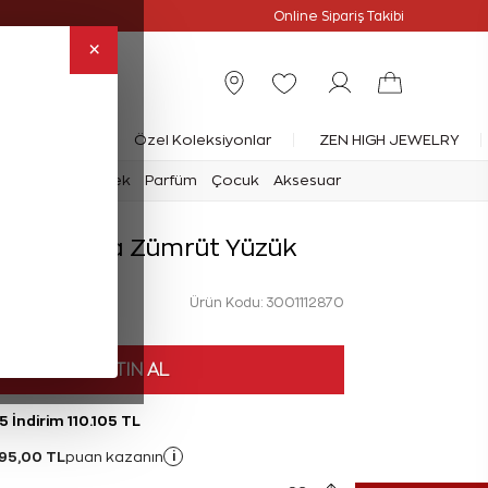
Online Özel
Online Sipariş Takibi
×
rlanta Yüzük
Özel Koleksiyonlar
ZEN HIGH JEWELRY
mark
Saat
Erkek
Parfüm
Çocuk
Aksesuar
at Pırlanta Zümrüt Yüzük
Ürün Kodu: 3001112870
HEMEN SATIN AL
5 İndirim 110.105 TL
95,00 TL
i
puan kazanın