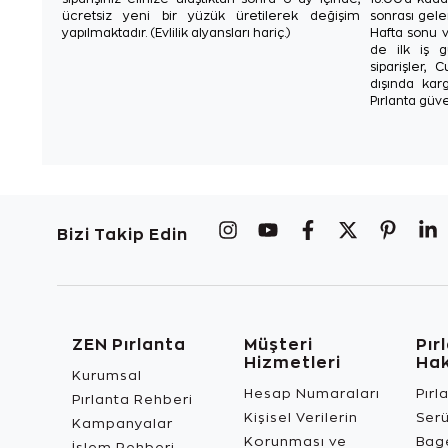
ücretsiz yeni bir yüzük üretilerek değişim
sonrası gelen
yapılmaktadır. (Evlilik alyansları hariç.)
Hafta sonu v
de ilk iş g
siparişler, 
dışında karg
Pırlanta güve
Bizi Takip Edin
ZEN Pırlanta
Müşteri
Pır
Hizmetleri
Ha
Kurumsal
Hesap Numaraları
Pırl
Pırlanta Rehberi
Kişisel Verilerin
Ser
Kampanyalar
Korunması ve
Bage
İşlem Rehberi