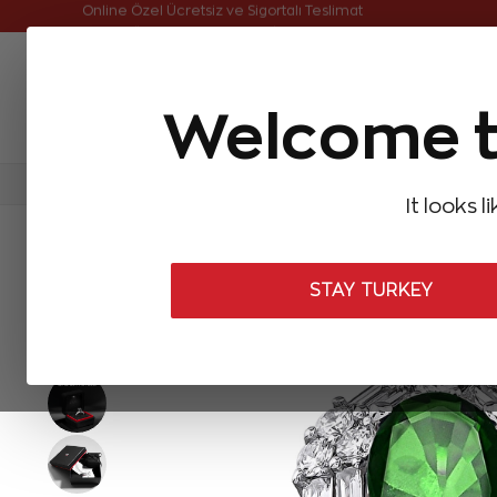
Online Özel Ücretsiz ve Sigortalı Teslimat
Welcome t
FIRSATLAR
Aynı Gün Kargo
Çok Satanlar
Baget Pırlantalar
Pırlanta Yüzükler
Pırlanta K
It looks l
ANASAYFA
Pırlanta Yüzükler
Pırlanta Zümrüt Yüzükler
1,45 K
STAY TURKEY