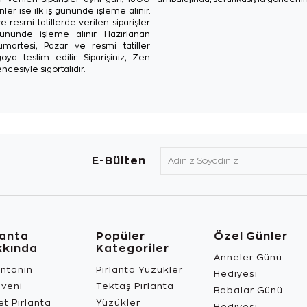
ler ise ilk iş gününde işleme alınır.
e resmi tatillerde verilen siparişler
ününde işleme alınır. Hazırlanan
Cumartesi, Pazar ve resmi tatiller
oya teslim edilir. Siparişiniz, Zen
ncesiyle sigortalıdır.
E-Bülten
lanta
Popüler
Özel Günler
kkında
Kategoriler
Anneler Günü
antanın
Pırlanta Yüzükler
Hediyesi
üveni
Tektaş Pırlanta
Babalar Günü
t Pırlanta
Yüzükler
Hediyesi