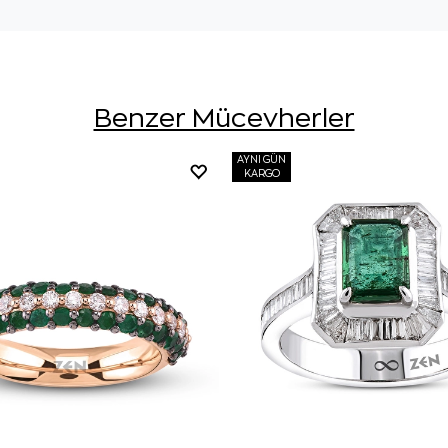
Benzer Mücevherler
AYNI GÜN
KARGO