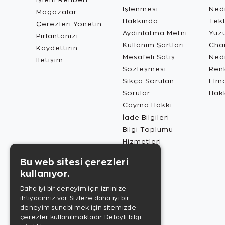
İşlenmesi
Ned
Mağazalar
Hakkında
Tekt
Çerezleri Yönetin
Aydınlatma Metni
Yüz
Pırlantanızı
Kullanım Şartları
Char
Kaydettirin
Mesafeli Satış
Ned
İletişim
Sözleşmesi
Renk
Sıkça Sorulan
Elma
Sorular
Hak
Cayma Hakkı
İade Bilgileri
Bilgi Toplumu
Hizmetleri
Bu web sitesi çerezleri
kullanıyor.
Daha iyi bir deneyim için izninize
ihtiyacımız var. Sizlere daha iyi bir
deneyim sunabilmek için sitemizde
çerezler kullanılmaktadır.
Detaylı bilgi