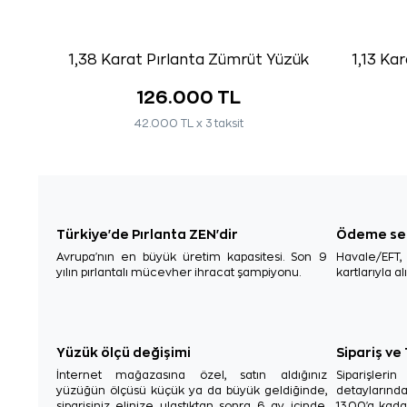
1,38 Karat Pırlanta Zümrüt Yüzük
1,13 Ka
126.000 TL
42.000 TL x 3 taksit
Türkiye'de Pırlanta ZEN'dir
Ödeme se
Avrupa'nın en büyük üretim kapasitesi. Son 9
Havale/EFT
yılın pırlantalı mücevher ihracat şampiyonu.
kartlarıyla al
Yüzük ölçü değişimi
Sipariş ve
İnternet mağazasına özel, satın aldığınız
Siparişler
yüzüğün ölçüsü küçük ya da büyük geldiğinde,
detaylarınd
siparişiniz elinize ulaştıktan sonra 6 ay içinde,
13.00'a kada