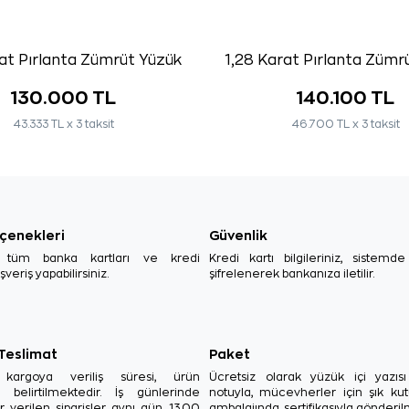
rat Pırlanta Zümrüt Yüzük
1,28 Karat Pırlanta Zümr
130.000 TL
140.100 TL
43.333 TL x 3 taksit
46.700 TL x 3 taksit
çenekleri
Güvenlik
, tüm banka kartları ve kredi
Kredi kartı bilgileriniz, sistemd
ışveriş yapabilirsiniz.
şifrelenerek bankanıza iletilir.
 Teslimat
Paket
in kargoya veriliş süresi, ürün
Ücretsiz olarak yüzük içi yazı
a belirtilmektedir. İş günlerinde
notuyla, mücevherler için şık ku
r verilen siparişler aynı gün, 13.00
ambalajında, sertifikasıyla gönderil