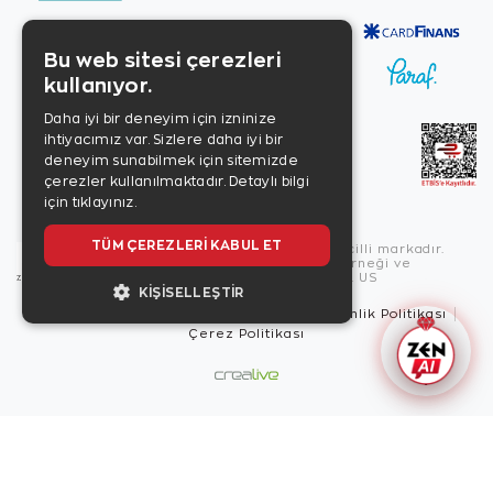
Bu web sitesi çerezleri
kullanıyor.
Daha iyi bir deneyim için izninize
ihtiyacımız var. Sizlere daha iyi bir
deneyim sunabilmek için sitemizde
çerezler kullanılmaktadır.
Detaylı bilgi
için tıklayınız.
TÜM ÇEREZLERI KABUL ET
Copyright © 2026, Zen Diamond tescilli markadır.
Zen Diamond Birleşmiş Markalar Derneği ve
Turquality Destek Programı üyesidir. US
KIŞISELLEŞTIR
Kullanım Şartları
Gizlilik İlkeleri
Güvenlik Politikası
Çerez Politikası