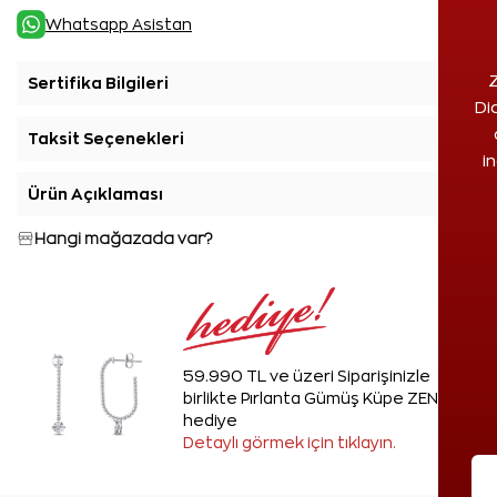
Whatsapp Asistan
Z
Sertifika Bilgileri
+
Di
Taksit Seçenekleri
+
i
Ürün Açıklaması
+
Hangi mağazada var?
59.990 TL ve üzeri Siparişinizle
birlikte Pırlanta Gümüş Küpe ZEN'den
hediye
Detaylı görmek için tıklayın.