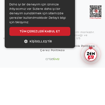
Daha iyi bir deneyim için izninize
ihtiyacımız var. Sizlere daha iyi bir
deneyim sunabilmek için sitemizde
çerezler kullanılmaktadır.
Detaylı bilgi
için tıklayınız.
TÜM ÇEREZLERI KABUL ET
Copyright © 2026, Zen Diamond tescilli markadır.
Zen Diamond Birleşmiş Markalar Derneği ve
Turquality Destek Programı üyesidir. US
KIŞISELLEŞTIR
Kullanım Şartları
Gizlilik İlkeleri
Güvenlik Politikası
Çerez Politikası