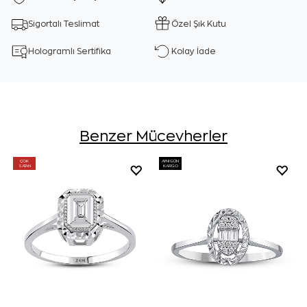
Sigortalı Teslimat
Özel Şık Kutu
Hologramlı Sertifika
Kolay İade
Benzer Mücevherler
ÇOK
AYNI GÜN
SATAN
KARGO