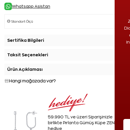
Whatsapp Asistan
Z
Di
Sertifika Bilgileri
+
i
Taksit Seçenekleri
+
Ürün Açıklaması
+
Hangi mağazada var?
59.990 TL ve üzeri Siparişinizle
birlikte Pırlanta Gümüş Küpe ZEN'den
hediye