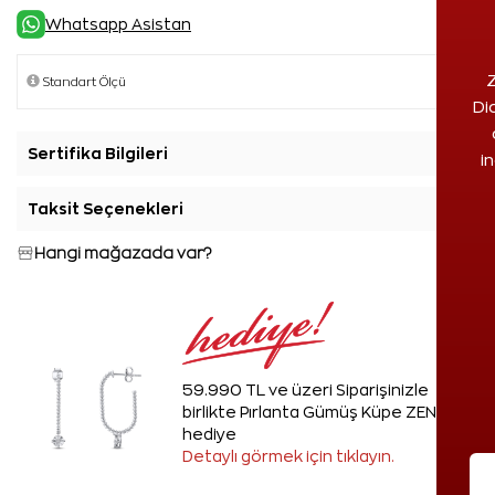
Whatsapp Asistan
Z
Di
Sertifika Bilgileri
+
i
Taksit Seçenekleri
+
Hangi mağazada var?
59.990 TL ve üzeri Siparişinizle
birlikte Pırlanta Gümüş Küpe ZEN'den
hediye
Detaylı görmek için tıklayın.