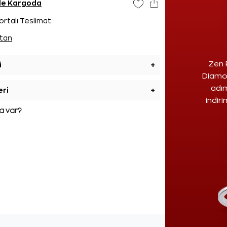
nde Kargoda
ortalı Teslimat
tan
Zen 
i
+
Diamon
adım
eri
+
indir
 var?