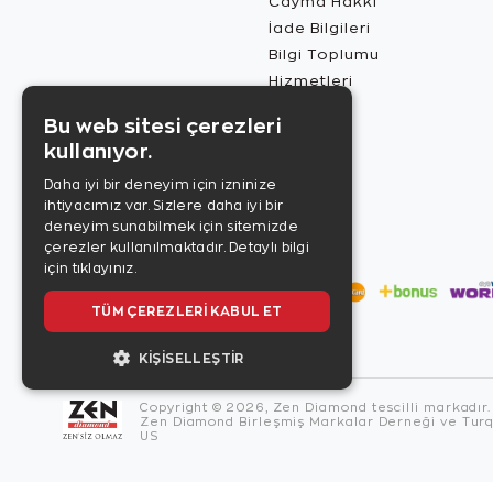
Cayma Hakkı
İade Bilgileri
Bilgi Toplumu
Hizmetleri
Bu web sitesi çerezleri
kullanıyor.
Daha iyi bir deneyim için izninize
ihtiyacımız var. Sizlere daha iyi bir
deneyim sunabilmek için sitemizde
çerezler kullanılmaktadır.
Detaylı bilgi
için tıklayınız.
TÜM ÇEREZLERI KABUL ET
KIŞISELLEŞTIR
Copyright © 2026, Zen Diamond tescilli markadır.
Zen Diamond Birleşmiş Markalar Derneği ve Turqu
US