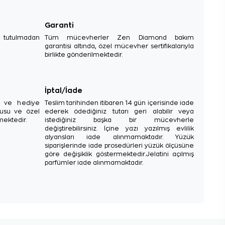
Garanti
e tutulmadan
Tüm mücevherler Zen Diamond bakım
garantisi altında, özel mücevher sertifikalarıyla
birlikte gönderilmektedir.
İptal/İade
sı ve hediye
Teslim tarihinden itibaren 14 gün içerisinde iade
tusu ve özel
ederek ödediğiniz tutarı geri alabilir veya
mektedir.
istediğiniz başka bir mücevherle
değiştirebilirsiniz. İçine yazı yazılmış evlilik
alyansları iade alınmamaktadır. Yüzük
siparişlerinde iade prosedürleri yüzük ölçüsüne
göre değişiklik göstermektedir.Jelatini açılmış
parfümler iade alınmamaktadır.