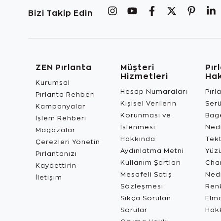
Bizi Takip Edin
ZEN Pırlanta
Müşteri
Pır
Hizmetleri
Ha
Kurumsal
Hesap Numaraları
Pırl
Pırlanta Rehberi
Kişisel Verilerin
Ser
Kampanyalar
Korunması ve
Bage
İşlem Rehberi
İşlenmesi
Ned
Mağazalar
Hakkında
Tekt
Çerezleri Yönetin
Aydınlatma Metni
Yüz
Pırlantanızı
Kullanım Şartları
Char
Kaydettirin
Mesafeli Satış
Ned
İletişim
Sözleşmesi
Renk
Sıkça Sorulan
Elma
Sorular
Hak