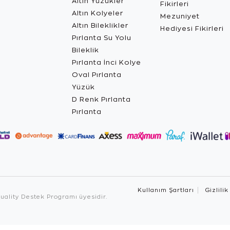
Altın Yüzükler
Fikirleri
Altın Kolyeler
Mezuniyet
Altın Bileklikler
Hediyesi Fikirleri
Pırlanta Su Yolu
Bileklik
Pırlanta İnci Kolye
Oval Pırlanta
Yüzük
D Renk Pırlanta
Pırlanta
Kullanım Şartları
Gizlilik
ality Destek Programı üyesidir.