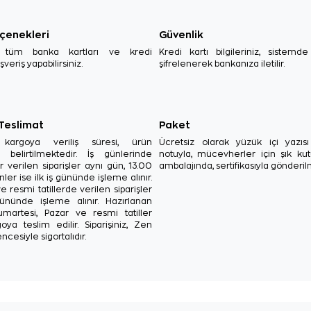
çenekleri
Güvenlik
, tüm banka kartları ve kredi
Kredi kartı bilgileriniz, sistemd
ışveriş yapabilirsiniz.
şifrelenerek bankanıza iletilir.
 Teslimat
Paket
in kargoya veriliş süresi, ürün
Ücretsiz olarak yüzük içi yazı
a belirtilmektedir. İş günlerinde
notuyla, mücevherler için şık ku
r verilen siparişler aynı gün, 13.00
ambalajında, sertifikasıyla gönderil
ler ise ilk iş gününde işleme alınır.
e resmi tatillerde verilen siparişler
ününde işleme alınır. Hazırlanan
Cumartesi, Pazar ve resmi tatiller
oya teslim edilir. Siparişiniz, Zen
ncesiyle sigortalıdır.