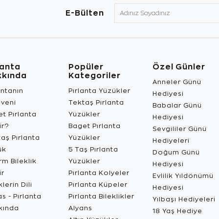
E-Bülten
lanta
Popüler
Özel Günler
kkında
Kategoriler
Anneler Günü
antanın
Pırlanta Yüzükler
Hediyesi
üveni
Tektaş Pırlanta
Babalar Günü
t Pırlanta
Yüzükler
Hediyesi
ir?
Baget Pırlanta
Sevgililer Günü
aş Pırlanta
Yüzükler
Hediyeleri
ük
5 Taş Pırlanta
Doğum Günü
m Bileklik
Yüzükler
Hediyesi
ir
Pırlanta Kolyeler
Evlilik Yıldönümü
lerin Dili
Pırlanta Küpeler
Hediyesi
s - Pırlanta
Pırlanta Bileklikler
Yılbaşı Hediyeleri
kında
Alyans
18 Yaş Hediye