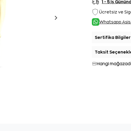
1 - 5 İş Günü
Ücretsiz ve Sig
Whatsapp Asis
Sertifika Bilgiler
Taksit Seçenekl
Hangi mağazada