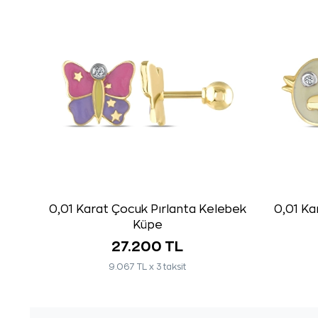
0,01 Karat Çocuk Pırlanta Kelebek
0,01 Ka
Küpe
27.200 TL
9.067 TL x 3 taksit