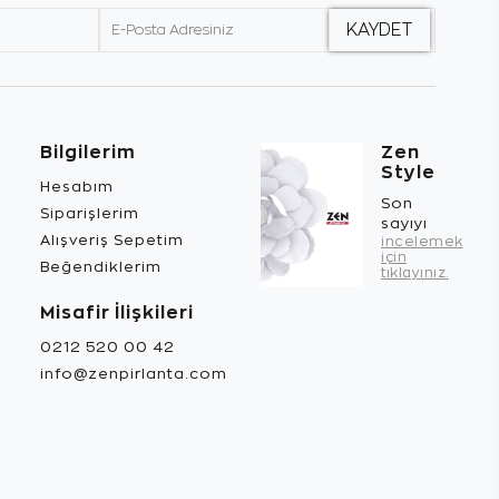
Bilgilerim
Zen
Style
Hesabım
Son
Siparişlerim
sayıyı
Alışveriş Sepetim
incelemek
için
Beğendiklerim
tıklayınız.
Misafir İlişkileri
0212 520 00 42
info@zenpirlanta.com