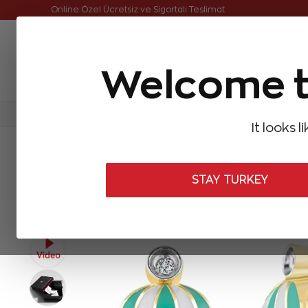
Online Özel Ücretsiz ve Sigortalı Teslimat
Welcome t
FIRSATLAR
Aynı Gün Kargo
Çok Satanlar
Baget Pırlantalar
Pırlanta Yüzükler
Pırlanta K
It looks l
ANASAYFA
Çocuk
Çocuk Pırlanta Küpe
0,01 Karat Çocuk Pırla
STAY TURKEY