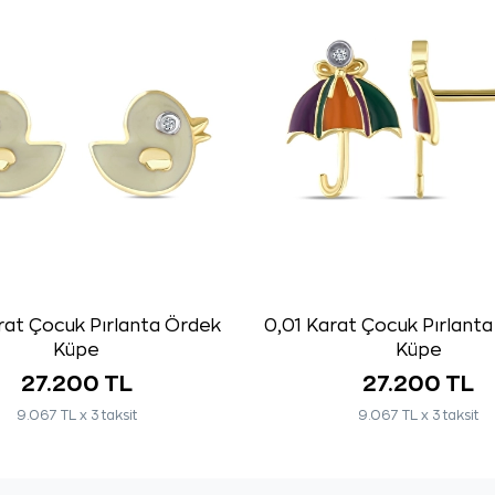
rat Çocuk Pırlanta Ördek
0,01 Karat Çocuk Pırlant
Küpe
Küpe
27.200 TL
27.200 TL
9.067 TL x 3 taksit
9.067 TL x 3 taksit