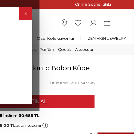
Online Özel
Online Sipariş Takibi
×
rlanta Yüzük
Özel Koleksiyonlar
ZEN HIGH JEWELRY
mark
Saat
Erkek
Parfüm
Çocuk
Aksesuar
 Çocuk Pırlanta Balon Küpe
Ürün Kodu: 3001347795
HEMEN SATIN AL
5 İndirim 30.685 TL
15,00 TL
i
puan kazanın