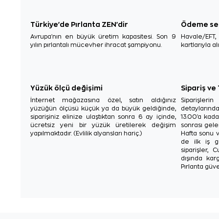
Türkiye'de Pırlanta ZEN'dir
Ödeme se
Avrupa'nın en büyük üretim kapasitesi. Son 9
Havale/EFT
yılın pırlantalı mücevher ihracat şampiyonu.
kartlarıyla al
Yüzük ölçü değişimi
Sipariş ve
İnternet mağazasına özel, satın aldığınız
Siparişler
yüzüğün ölçüsü küçük ya da büyük geldiğinde,
detaylarınd
siparişiniz elinize ulaştıktan sonra 6 ay içinde,
13.00'a kada
ücretsiz yeni bir yüzük üretilerek değişim
sonrası gelen
yapılmaktadır. (Evlilik alyansları hariç.)
Hafta sonu v
de ilk iş g
siparişler, 
dışında karg
Pırlanta güve