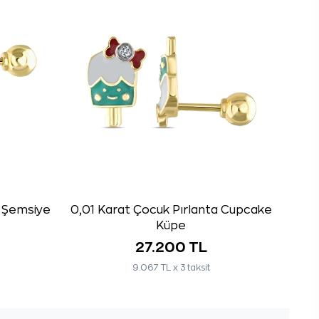
a Şemsiye
0,01 Karat Çocuk Pırlanta Cupcake
Küpe
27.200 TL
9.067 TL x 3 taksit