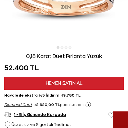
0,18 Karat Düet Pırlanta Yüzük
52.400 TL
HEMEN SATIN AL
Havale ile ekstra %5 İndirim 49.780 TL
2.620,00 TL
i
Diamond Card
ile
puan kazanın
1 - 5 İş Gününde Kargoda
Ücretsiz ve Sigortalı Teslimat