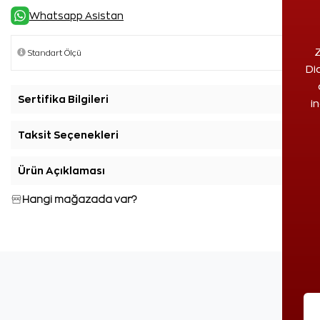
Whatsapp Asistan
Z
Di
Sertifika Bilgileri
+
i
Taksit Seçenekleri
+
Ürün Açıklaması
+
Hangi mağazada var?