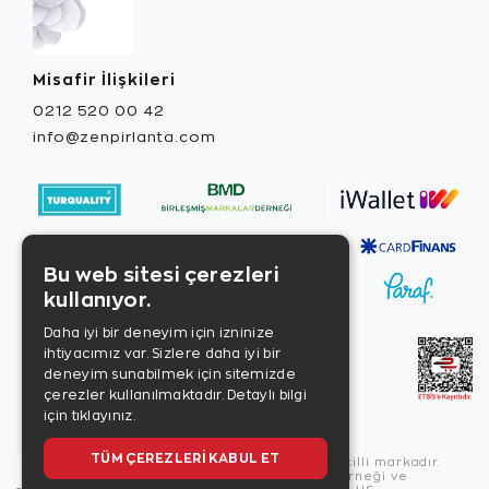
Misafir İlişkileri
0212 520 00 42
info@zenpirlanta.com
Bu web sitesi çerezleri
kullanıyor.
Daha iyi bir deneyim için izninize
ihtiyacımız var. Sizlere daha iyi bir
deneyim sunabilmek için sitemizde
çerezler kullanılmaktadır.
Detaylı bilgi
için tıklayınız.
TÜM ÇEREZLERI KABUL ET
Copyright © 2026, Zen Diamond tescilli markadır.
Zen Diamond Birleşmiş Markalar Derneği ve