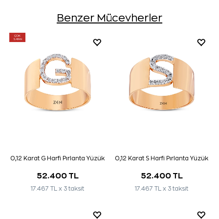
Benzer Mücevherler
ÇOK
SATAN
0,12 Karat G Harfi Pırlanta Yüzük
0,12 Karat S Harfi Pırlanta Yüzük
52.400 TL
52.400 TL
17.467 TL x 3 taksit
17.467 TL x 3 taksit