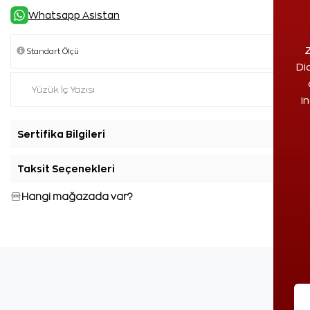
Whatsapp Asistan
Z
Di
i
Sertifika Bilgileri
+
Taksit Seçenekleri
+
Hangi mağazada var?