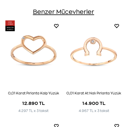
Benzer Mücevherler
ÇOK
SATAN
AYNI GÜN
KARGO
0,01 Karat Pırlanta Kalp Yüzük
0,01 Karat At Nalı Pırlanta Yüzük
12.890 TL
14.900 TL
4.297 TL x 3 taksit
4.967 TL x 3 taksit