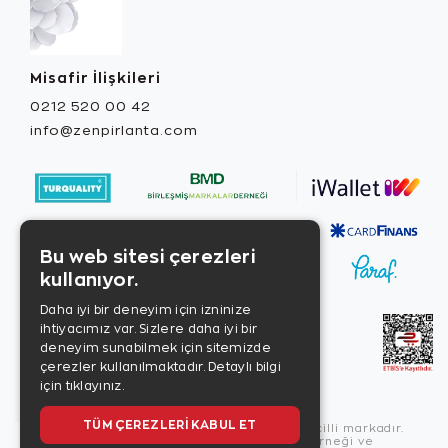
Misafir İlişkileri
0212 520 00 42
info@zenpirlanta.com
Bu web sitesi çerezleri
kullanıyor.
Daha iyi bir deneyim için izninize
ihtiyacımız var. Sizlere daha iyi bir
deneyim sunabilmek için sitemizde
çerezler kullanılmaktadır.
Detaylı bilgi
için tıklayınız.
TÜM ÇEREZLERI KABUL ET
Copyright © 2026, Zen Diamond tescilli markadır.
Zen Diamond Birleşmiş Markalar Derneği ve