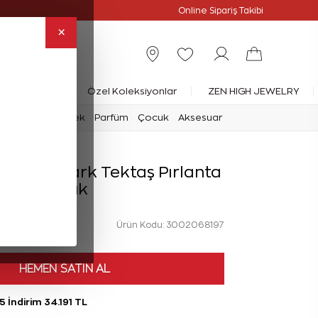
Online Özel
Online Sipariş Takibi
×
rlanta Yüzük
Özel Koleksiyonlar
ZEN HIGH JEWELRY
mark
Saat
Erkek
Parfüm
Çocuk
Aksesuar
Forevermark Tektaş Pırlanta
Yüzük
Ürün Kodu: 3002068197
HEMEN SATIN AL
5 İndirim 34.191 TL