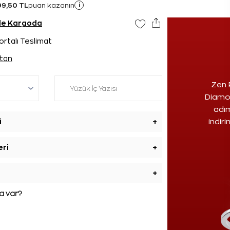
99,50 TL
i
puan kazanın
nde Kargoda
ortalı Teslimat
tan
Zen 
Diamon
adım
i
+
indir
eri
+
+
 var?