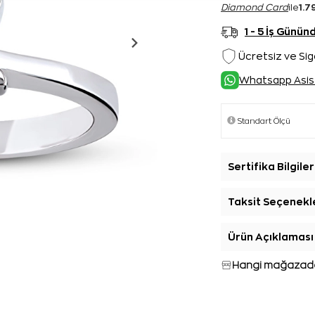
1.7
Diamond Card
ile
1 - 5 İş Günü
Ücretsiz ve Sig
Whatsapp Asis
Sertifika Bilgiler
Taksit Seçenekl
Ürün Açıklaması
Hangi mağazada