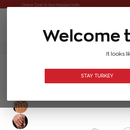
Online Özel Ücretsiz ve Sigortalı Teslimat
Welcome t
FIRSATLAR
Aynı Gün Kargo
Çok Satanlar
Baget Pırlantalar
Pırlanta Yüzükler
Pırlanta K
It looks l
ANASAYFA
Forevermark
Forevermark Yüzükler
0,18 Karat F
STAY TURKEY