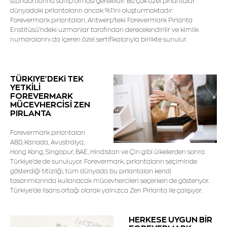
standartlarına sahip olması gereklidir. Bu çok özel pırlantalar
dünyadaki pırlantaların ancak %1'ini oluşturmaktadır.
Forevermark pırlantaları, Antwerp'teki Forevermark Pırlanta
Enstitüsü'ndeki uzmanlar tarafından derecelendirilir ve kimlik
numaralarını da içeren özel sertifikalarıyla birlikte sunulur.
TÜRKIYE'DEKi TEK
YETKİLİ
FOREVERMARK
MÜCEVHERCİSİ ZEN
PIRLANTA
Forevermark pırlantaları
ABD, Kanada, Avustralya,
Hong Kong, Singapur, BAE, Hindistan ve Çin gibi ülkelerden sonra
Türkiye'de de sunuluyor. Forevermark, pırlantaların seçiminde
gösterdiği titizliği, tüm dünyada bu pırlantaları kendi
tasarımlarında kullanacak mücevhercileri seçerken de gösteriyor.
Türkiye'de lisans ortağı olarak yalnızca Zen Pırlanta ile çalışıyor.
HERKESE UYGUN BİR