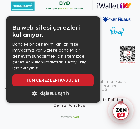
Bu web sitesi çerezleri
kullanıyor.
Daha iyi bir deneyim için izninize
ihtiyacımız var. Sizlere daha iyi bir
deneyim sunabilmek için sitemizde
çerezler kullanılmaktadır.
Detaylı bilgi
için tıklayınız.
TÜM ÇEREZLERI KABUL ET
Copyright © 2026, Zen Diamond tescilli markadır.
Zen Diamond Birleşmiş Markalar Derneği ve
Turquality Destek Programı üyesidir. US
KIŞISELLEŞTIR
Kullanım Şartları
Gizlilik İlkeleri
Güvenlik Politikası
Çerez Politikası