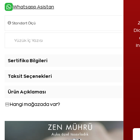
Whatsapp Asistan
Z
Di
i
Sertifika Bilgileri
+
Taksit Seçenekleri
+
Ürün Açıklaması
+
Hangi mağazada var?