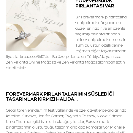
FOREVERMARK
PIRLANTASI VAR
Bir Forevermark pırlantasına
sahip olmak dünyanın en
güzel, en nadir ve en özenle
seçilmiş pırlantalarından
birine sahip olmak demektir.
Tüm bu üstün özelliklerine
rağmen diğer taşlarımızdan
fiyat farkı sadece %10'dur. Bu özel pırlantaları Türkiye'de yalnızca
Zen Pırlanta Online Mağaza ve Zen Pırlanta Mağazalarından satın
alabilirsiniz.
FOREVERMARK PIRLANTALARININ SÜSLEDİĞİ
TASARIMLAR KIRMIZI HALIDA...
Oscar törenlerinde, film festivallerinde ve özel davetlerde aralarında
Karolina Kurkova, Jenifer Garner, Gwyneth Paltrow, Nicole Kidman,
Uma Thurman gibi isimlerin olduğu yıldızlar, Forevermark
pırlantalarının oluşturduğu tasarımlarla göz kamaştırıyor. Michelle
Obama'nın, Başkanlık Balosu'nda Forevermark pırlantalarıyla süslü