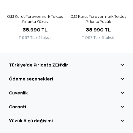
0,13 Karat Forevermark Tektaş
0,13 Karat Forevermark Tektaş
Pırlanta Yüzük
Pırlanta Yüzük
35.990 TL
35.990 TL
11.997 TL x 3 taksit
11.997 TL x 3 taksit
Türkiye'de Pırlanta ZEN'dir
Ödeme seçenekleri
Güvenlik
Garanti
Yüzük ölçü değişimi