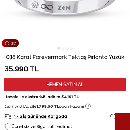
0,18 Karat Forevermark Tektaş Pırlanta Yüzük
35.990 TL
HEMEN SATIN AL
Havale ile ekstra %5 İndirim 34.191 TL
1.799,50 TL
i
Diamond Card
ile
puan kazanın
1 - 5 İş Gününde Kargoda
Ücretsiz ve Sigortalı Teslimat