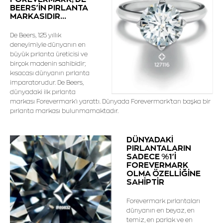
BEERS'İN PIRLANTA
MARKASIDIR...
De Beers, 125 yıllık
deneyimiyle dünyanın en
büyük pırlanta üreticisi ve
birçok madenin sahibidir;
kısacası dünyanın pırlanta
imparatorudur. De Beers,
dünyadaki ilk pırlanta
markası Forevermark'ı yarattı. Dünyada Forevermark'tan başka bir
pırlanta markası bulunmamaktadır.
DÜNYADAKİ
PIRLANTALARIN
SADECE %1'İ
FOREVERMARK
OLMA ÖZELLİĞİNE
SAHİPTİR
Forevermark pırlantaları
dünyanın en beyaz, en
temiz, en parlak ve en