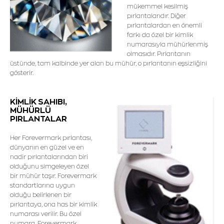
mükemmel kesilmiş
pırlantalarıdır. Diğer
pırlantalardan en önemli
farkı da özel bir kimlik
numarasıyla mühürlenmiş
olmasıdır. Pırlantanın
üstünde, tam kalbinde yer alan bu mühür, o pırlantanın eşsizliğini
gösterir.
KİMLİK SAHIBI,
MÜHÜRLÜ
PIRLANTALAR
Her Forevermark pırlantası,
dünyanın en güzel ve en
nadir pırlantalarından biri
olduğunu simgeleyen özel
bir mühür taşır. Forevermark
standartlarına uygun
olduğu belirlenen bir
pırlantaya, ona has bir kimlik
numarası verilir. Bu özel
numara, Forevermark