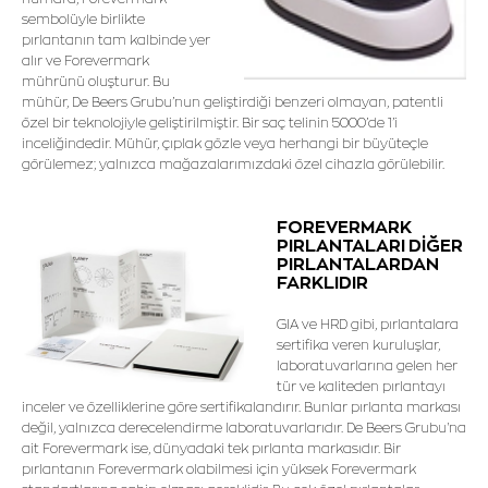
sembolüyle birlikte
pırlantanın tam kalbinde yer
alır ve Forevermark
mührünü oluşturur. Bu
mühür, De Beers Grubu’nun geliştirdiği benzeri olmayan, patentli
özel bir teknolojiyle geliştirilmiştir. Bir saç telinin 5000’de 1’i
inceliğindedir. Mühür, çıplak gözle veya herhangi bir büyüteçle
görülemez; yalnızca mağazalarımızdaki özel cihazla görülebilir.
FOREVERMARK
PIRLANTALARI DİĞER
PIRLANTALARDAN
FARKLIDIR
GIA ve HRD gibi, pırlantalara
sertifika veren kuruluşlar,
laboratuvarlarına gelen her
tür ve kaliteden pırlantayı
inceler ve özelliklerine göre sertifikalandırır. Bunlar pırlanta markası
değil, yalnızca derecelendirme laboratuvarlarıdır. De Beers Grubu'na
ait Forevermark ise, dünyadaki tek pırlanta markasıdır. Bir
pırlantanın Forevermark olabilmesi için yüksek Forevermark