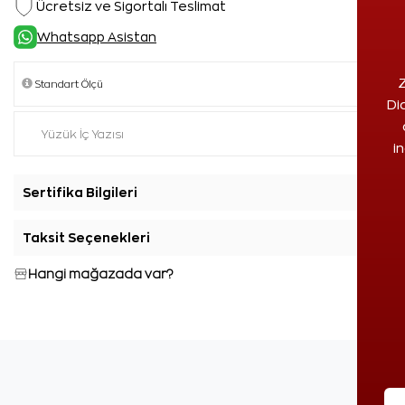
Ücretsiz ve Sigortalı Teslimat
Whatsapp Asistan
Z
Di
i
Sertifika Bilgileri
+
Taksit Seçenekleri
+
Hangi mağazada var?