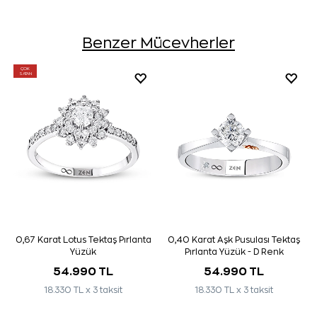
Benzer Mücevherler
ÇOK
SATAN
0,67 Karat Lotus Tektaş Pırlanta
0,40 Karat Aşk Pusulası Tektaş
Yüzük
Pırlanta Yüzük - D Renk
54.990 TL
54.990 TL
18.330 TL x 3 taksit
18.330 TL x 3 taksit