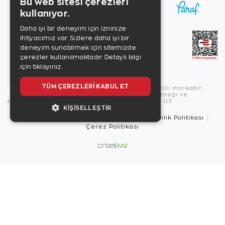
Bu web sitesi çerezleri
kullanıyor.
Daha iyi bir deneyim için izninize
ihtiyacımız var. Sizlere daha iyi bir
deneyim sunabilmek için sitemizde
çerezler kullanılmaktadır.
Detaylı bilgi
için tıklayınız.
TÜM ÇEREZLERI KABUL ET
Copyright © 2026, Zen Diamond tescilli markadır.
Zen Diamond Birleşmiş Markalar Derneği ve
Turquality Destek Programı üyesidir. US
KIŞISELLEŞTIR
Kullanım Şartları
Gizlilik İlkeleri
Güvenlik Politikası
Çerez Politikası