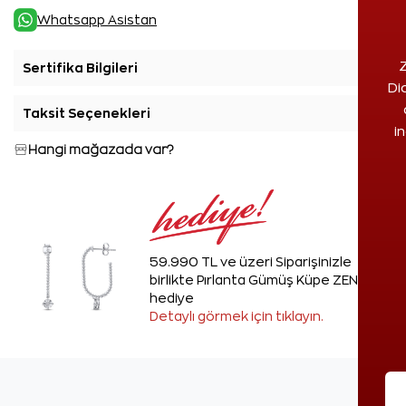
Whatsapp Asistan
Z
Sertifika Bilgileri
+
Di
Taksit Seçenekleri
+
i
Hangi mağazada var?
59.990 TL ve üzeri Siparişinizle
birlikte Pırlanta Gümüş Küpe ZEN'den
hediye
Detaylı görmek için tıklayın.