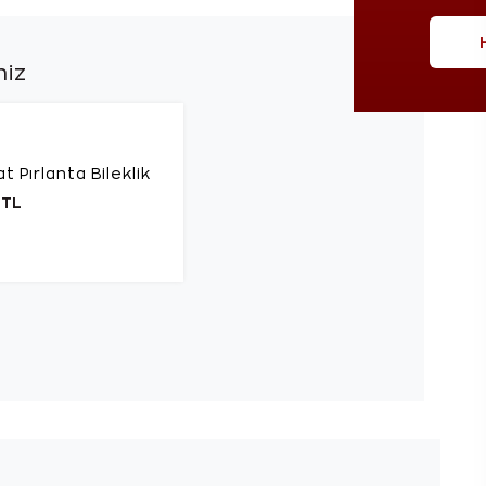
niz
at Pırlanta Bileklik
 TL