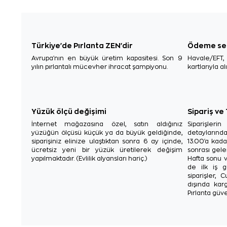
Türkiye'de Pırlanta ZEN'dir
Ödeme se
Avrupa'nın en büyük üretim kapasitesi. Son 9
Havale/EFT
yılın pırlantalı mücevher ihracat şampiyonu.
kartlarıyla al
Yüzük ölçü değişimi
Sipariş ve
İnternet mağazasına özel, satın aldığınız
Siparişler
yüzüğün ölçüsü küçük ya da büyük geldiğinde,
detaylarınd
siparişiniz elinize ulaştıktan sonra 6 ay içinde,
13.00'a kada
ücretsiz yeni bir yüzük üretilerek değişim
sonrası gelen
yapılmaktadır. (Evlilik alyansları hariç.)
Hafta sonu v
de ilk iş g
siparişler, 
dışında karg
Pırlanta güve