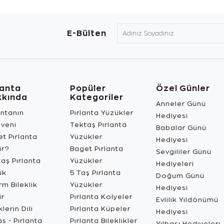
E-Bülten
lanta
Popüler
Özel Günler
kkında
Kategoriler
Anneler Günü
antanın
Pırlanta Yüzükler
Hediyesi
üveni
Tektaş Pırlanta
Babalar Günü
t Pırlanta
Yüzükler
Hediyesi
ir?
Baget Pırlanta
Sevgililer Günü
aş Pırlanta
Yüzükler
Hediyeleri
ük
5 Taş Pırlanta
Doğum Günü
m Bileklik
Yüzükler
Hediyesi
ir
Pırlanta Kolyeler
Evlilik Yıldönümü
lerin Dili
Pırlanta Küpeler
Hediyesi
s - Pırlanta
Pırlanta Bileklikler
Yılbaşı Hediyeleri