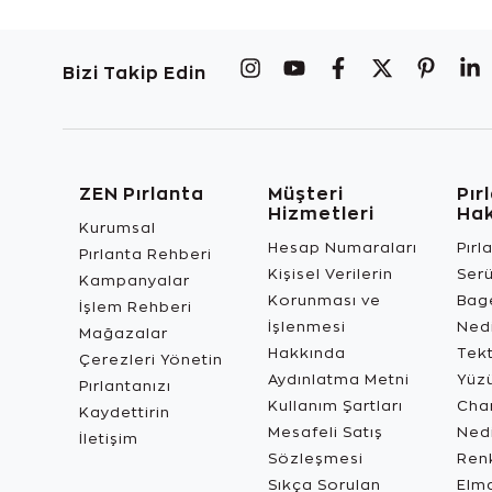
Bizi Takip Edin
ZEN Pırlanta
Müşteri
Pır
Hizmetleri
Ha
Kurumsal
Hesap Numaraları
Pırl
Pırlanta Rehberi
Kişisel Verilerin
Ser
Kampanyalar
Korunması ve
Bage
İşlem Rehberi
İşlenmesi
Ned
Mağazalar
Hakkında
Tekt
Çerezleri Yönetin
Aydınlatma Metni
Yüz
Pırlantanızı
Kullanım Şartları
Char
Kaydettirin
Mesafeli Satış
Ned
İletişim
Sözleşmesi
Renk
Sıkça Sorulan
Elma