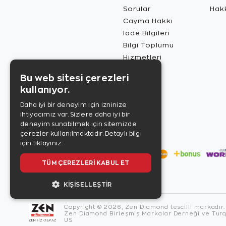
Sorular
Hak
Cayma Hakkı
İade Bilgileri
Bilgi Toplumu
Hizmetleri
Bu web sitesi çerezleri
kullanıyor.
Daha iyi bir deneyim için izninize
ihtiyacımız var. Sizlere daha iyi bir
deneyim sunabilmek için sitemizde
çerezler kullanılmaktadır.
Detaylı bilgi
için tıklayınız.
TÜM ÇEREZLERI KABUL ET
KIŞISELLEŞTIR
Copyright © 2026, Zen Diamond tescilli markadır.
Zen Diamond Birleşmiş Markalar Derneği ve Turqu
US