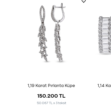
1,19 Karat Pırlanta Küpe
1,14 K
150.200 TL
50.067 TL x 3 taksit