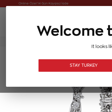
Online Özel Ücretsiz ve Sigortalı Teslimat
Online Özel 14 Gün Kayıpsız İade
Welcome t
FIRSATLAR
Aynı Gün Kargo
Çok Satanlar
Baget Pırlantalar
Pırlanta Yüzükler
Pırlanta K
It looks l
ANASAYFA
Pırlanta Küpeler
Tasarım Pırlanta Küpeler
0,90 Ka
STAY TURKEY