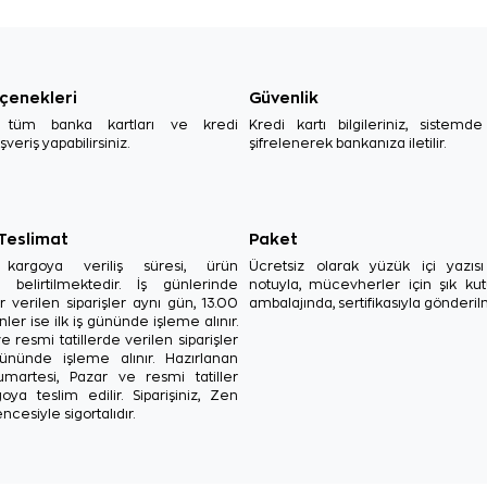
çenekleri
Güvenlik
, tüm banka kartları ve kredi
Kredi kartı bilgileriniz, sistemd
ışveriş yapabilirsiniz.
şifrelenerek bankanıza iletilir.
 Teslimat
Paket
in kargoya veriliş süresi, ürün
Ücretsiz olarak yüzük içi yazı
a belirtilmektedir. İş günlerinde
notuyla, mücevherler için şık ku
r verilen siparişler aynı gün, 13.00
ambalajında, sertifikasıyla gönderil
ler ise ilk iş gününde işleme alınır.
e resmi tatillerde verilen siparişler
ününde işleme alınır. Hazırlanan
Cumartesi, Pazar ve resmi tatiller
oya teslim edilir. Siparişiniz, Zen
ncesiyle sigortalıdır.