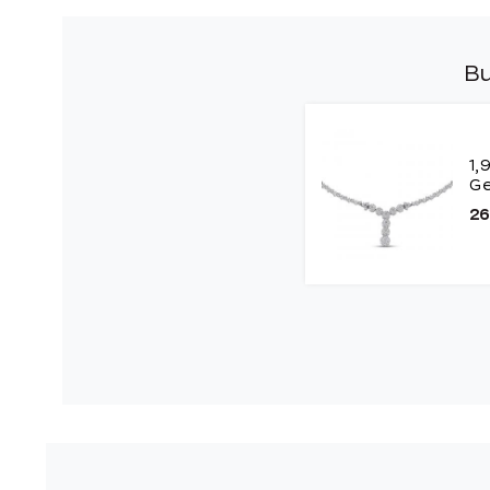
Bu
1,
Ge
26