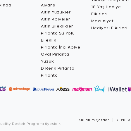
kında
Alyans
18 Yaş Hediye
Altın Yüzükler
Fikirleri
Altın Kolyeler
Mezuniyet
Altın Bileklikler
Hediyesi Fikirleri
Pırlanta Su Yolu
Bileklik
Pırlanta İnci Kolye
Oval Pırlanta
Yüzük
D Renk Pırlanta
Pırlanta
Kullanım Şartları
Gizlilik
ality Destek Programı üyesidir.