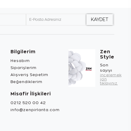
Bilgilerim
Zen
Style
Hesabım
Son
Siparişlerim
sayıyı
Alışveriş Sepetim
incelemek
için
Beğendiklerim
tıklayınız.
Misafir İlişkileri
0212 520 00 42
info@zenpirlanta.com