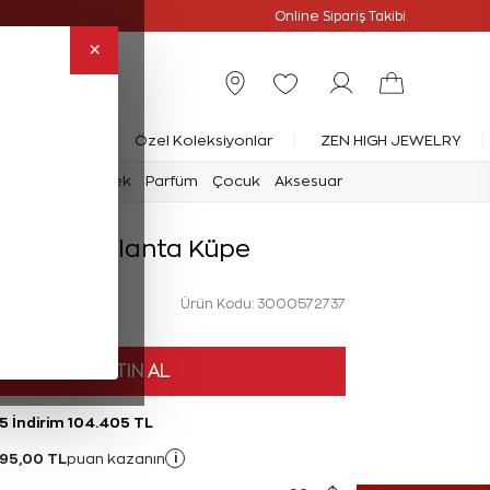
Online Özel
Online Sipariş Takibi
×
rlanta Yüzük
Özel Koleksiyonlar
ZEN HIGH JEWELRY
mark
Saat
Erkek
Parfüm
Çocuk
Aksesuar
 Karat Pırlanta Küpe
Ürün Kodu: 3000572737
HEMEN SATIN AL
5 İndirim 104.405 TL
95,00 TL
i
puan kazanın