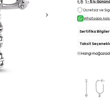
1 - 5 İş Günü
Ücretsiz ve Sig
Whatsapp Asis
Sertifika Bilgiler
Taksit Seçenekl
Hangi mağazada