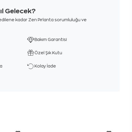
sıl Gelecek?
m edilene kadar Zen Pırlanta sorumluluğu ve
Bakım Garantisi
Özel Şık Kutu
ka
Kolay İade