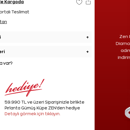
nde Kargoda
ortalı Teslimat
tan
Zen 
i
+
Diamon
adım
eri
+
indir
 var?
59.990 TL ve üzeri Siparişinizle birlikte
Pırlanta Gümüş Küpe ZEN'den hediye
Detaylı görmek için tıklayın.