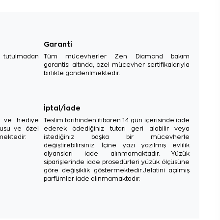
Garanti
e tutulmadan
Tüm mücevherler Zen Diamond bakım
garantisi altında, özel mücevher sertifikalarıyla
birlikte gönderilmektedir.
İptal/İade
sı ve hediye
Teslim tarihinden itibaren 14 gün içerisinde iade
tusu ve özel
ederek ödediğiniz tutarı geri alabilir veya
mektedir.
istediğiniz başka bir mücevherle
değiştirebilirsiniz. İçine yazı yazılmış evlilik
alyansları iade alınmamaktadır. Yüzük
siparişlerinde iade prosedürleri yüzük ölçüsüne
göre değişiklik göstermektedir.Jelatini açılmış
parfümler iade alınmamaktadır.