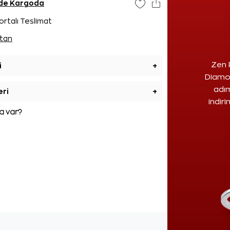
ünde Kargoda
ortalı Teslimat
tan
Zen 
i
+
Diamon
adım
eri
+
indir
 var?