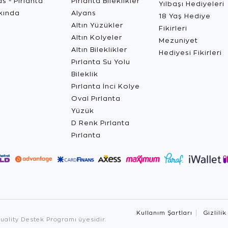
s - Pırlanta
Pırlanta Bileklikler
Yılbaşı Hediyeleri
kında
Alyans
18 Yaş Hediye
Altın Yüzükler
Fikirleri
Altın Kolyeler
Mezuniyet
Altın Bileklikler
Hediyesi Fikirleri
Pırlanta Su Yolu
Bileklik
Pırlanta İnci Kolye
Oval Pırlanta
Yüzük
D Renk Pırlanta
Pırlanta
Kullanım Şartları
Gizlilik
ality Destek Programı üyesidir.