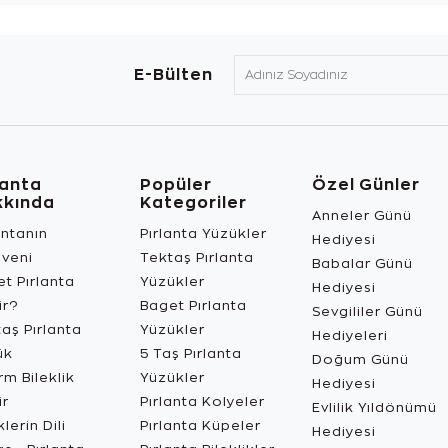
E-Bülten
lanta
Popüler
Özel Günler
kkında
Kategoriler
Anneler Günü
antanın
Pırlanta Yüzükler
Hediyesi
üveni
Tektaş Pırlanta
Babalar Günü
t Pırlanta
Yüzükler
Hediyesi
ir?
Baget Pırlanta
Sevgililer Günü
aş Pırlanta
Yüzükler
Hediyeleri
ük
5 Taş Pırlanta
Doğum Günü
m Bileklik
Yüzükler
Hediyesi
ir
Pırlanta Kolyeler
Evlilik Yıldönümü
lerin Dili
Pırlanta Küpeler
Hediyesi