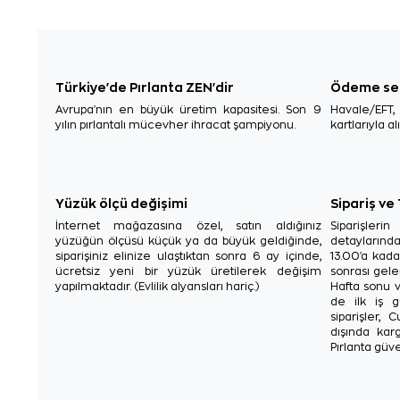
Türkiye'de Pırlanta ZEN'dir
Ödeme se
Avrupa'nın en büyük üretim kapasitesi. Son 9
Havale/EFT
yılın pırlantalı mücevher ihracat şampiyonu.
kartlarıyla al
Yüzük ölçü değişimi
Sipariş ve
İnternet mağazasına özel, satın aldığınız
Siparişler
yüzüğün ölçüsü küçük ya da büyük geldiğinde,
detaylarınd
siparişiniz elinize ulaştıktan sonra 6 ay içinde,
13.00'a kada
ücretsiz yeni bir yüzük üretilerek değişim
sonrası gelen
yapılmaktadır. (Evlilik alyansları hariç.)
Hafta sonu v
de ilk iş g
siparişler, 
dışında karg
Pırlanta güve