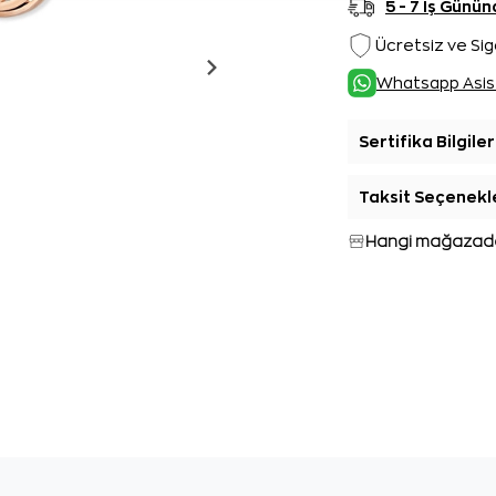
5 - 7 İş Gün
Ücretsiz ve Sig
Whatsapp Asis
Sertifika Bilgiler
Taksit Seçenekl
Hangi mağazada