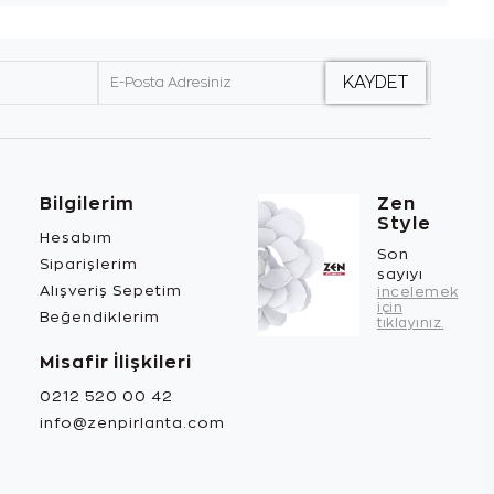
Bilgilerim
Zen
Style
Hesabım
Son
Siparişlerim
sayıyı
Alışveriş Sepetim
incelemek
için
Beğendiklerim
tıklayınız.
Misafir İlişkileri
0212 520 00 42
info@zenpirlanta.com