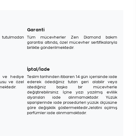
Garanti
e tutulmadan
Tüm mücevherler Zen Diamond bakım
garantisi altında, özel mücevher sertifikalarıyla
birlikte gönderilmektedir.
İptal/İade
sı ve hediye
Teslim tarihinden itibaren 14 gün içerisinde iade
tusu ve özel
ederek ödediğiniz tutarı geri alabilir veya
mektedir.
istediğiniz başka bir mücevherle
değiştirebilirsiniz. İçine yazı yazılmış evlilik
alyansları iade alınmamaktadır. Yüzük
siparişlerinde iade prosedürleri yüzük ölçüsüne
göre değişiklik göstermektedir.Jelatini açılmış
parfümler iade alınmamaktadır.