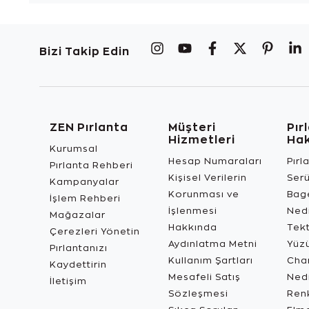
Bizi Takip Edin
ZEN Pırlanta
Müşteri
Pır
Hizmetleri
Ha
Kurumsal
Hesap Numaraları
Pırl
Pırlanta Rehberi
Kişisel Verilerin
Ser
Kampanyalar
Korunması ve
Bage
İşlem Rehberi
İşlenmesi
Ned
Mağazalar
Hakkında
Tekt
Çerezleri Yönetin
Aydınlatma Metni
Yüz
Pırlantanızı
Kullanım Şartları
Char
Kaydettirin
Mesafeli Satış
Ned
İletişim
Sözleşmesi
Renk