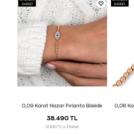
AYNI GÜN
AYNI GÜN
KARGO
KARGO
0,09 Karat Nazar Pırlanta Bileklik
0,08 Kar
38.490 TL
12.830 TL x 3 taksit