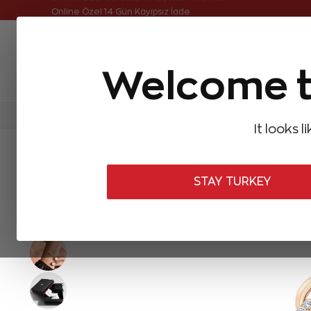
Online Özel Ücretsiz ve Sigortalı Teslimat
Online Özel 14 Gün Kayıpsız İade
Welcome t
FIRSATLAR
Aynı Gün Kargo
Çok Satanlar
Baget Pırlantalar
Pırlanta Yüzükler
Pırlanta K
It looks l
ANASAYFA
Pırlanta Bileklikler
Tasarım Pırlanta Bileklikler
0,05
STAY TURKEY