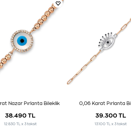
at Nazar Pırlanta Bileklik
0,06 Karat Pırlanta Bi
38.490 TL
39.300 TL
12.830 TL x 3 taksit
13.100 TL x 3 taksit