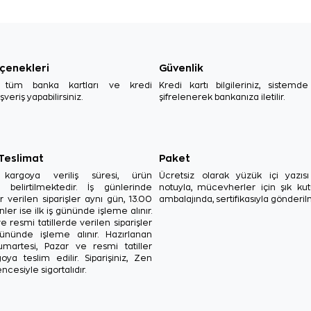
çenekleri
Güvenlik
, tüm banka kartları ve kredi
Kredi kartı bilgileriniz, sistemd
ışveriş yapabilirsiniz.
şifrelenerek bankanıza iletilir.
 Teslimat
Paket
in kargoya veriliş süresi, ürün
Ücretsiz olarak yüzük içi yazı
a belirtilmektedir. İş günlerinde
notuyla, mücevherler için şık ku
r verilen siparişler aynı gün, 13.00
ambalajında, sertifikasıyla gönderil
ler ise ilk iş gününde işleme alınır.
e resmi tatillerde verilen siparişler
ününde işleme alınır. Hazırlanan
Cumartesi, Pazar ve resmi tatiller
oya teslim edilir. Siparişiniz, Zen
ncesiyle sigortalıdır.