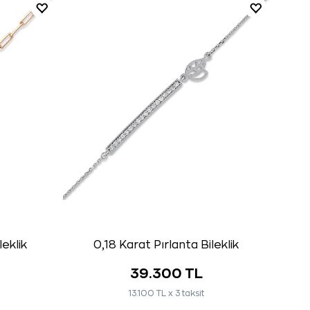
leklik
0,18 Karat Pırlanta Bileklik
39.300 TL
13.100 TL x 3 taksit