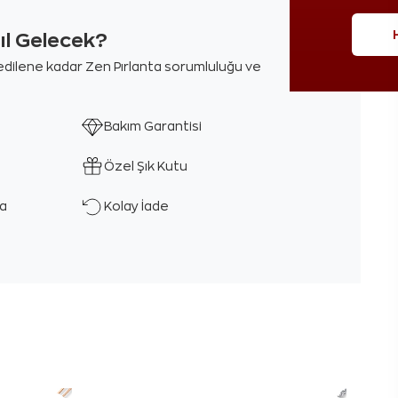
sıl Gelecek?
m edilene kadar Zen Pırlanta sorumluluğu ve
Bakım Garantisi
Özel Şık Kutu
ka
Kolay İade