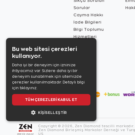
Sıkça Sorulan
Elma
Sorular
Hak
Cayma Hakkı
İade Bilgileri
Bilgi Toplumu
Hizmetleri
Bu web sitesi çerezleri
kullanıyor.
Daha iyi bir deneyim için izninize
ihtiyacımız var. Sizlere daha iyi bir
deneyim sunabilmek için sitemizde
çerezler kullanılmaktadır.
Detaylı bilgi
için tıklayınız.
TÜM ÇEREZLERI KABUL ET
KIŞISELLEŞTIR
Copyright © 2026, Zen Diamond tescilli markadır.
Zen Diamond Birleşmiş Markalar Derneği ve Turqu
US