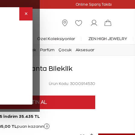
Online Özel
Online Sipariş Takibi
×
rlanta Yüzük
Özel Koleksiyonlar
ZEN HIGH JEWELRY
mark
Saat
Erkek
Parfüm
Çocuk
Aksesuar
Karat Pırlanta Bileklik
Ürün Kodu: 3000914530
HEMEN SATIN AL
5 İndirim 35.435 TL
65,00 TL
i
puan kazanın