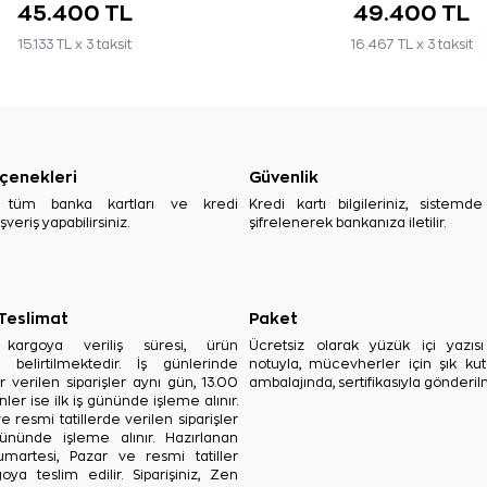
45.400 TL
49.400 TL
15.133 TL x 3 taksit
16.467 TL x 3 taksit
çenekleri
Güvenlik
, tüm banka kartları ve kredi
Kredi kartı bilgileriniz, sistemd
ışveriş yapabilirsiniz.
şifrelenerek bankanıza iletilir.
 Teslimat
Paket
in kargoya veriliş süresi, ürün
Ücretsiz olarak yüzük içi yazı
a belirtilmektedir. İş günlerinde
notuyla, mücevherler için şık ku
r verilen siparişler aynı gün, 13.00
ambalajında, sertifikasıyla gönderil
ler ise ilk iş gününde işleme alınır.
e resmi tatillerde verilen siparişler
ününde işleme alınır. Hazırlanan
Cumartesi, Pazar ve resmi tatiller
oya teslim edilir. Siparişiniz, Zen