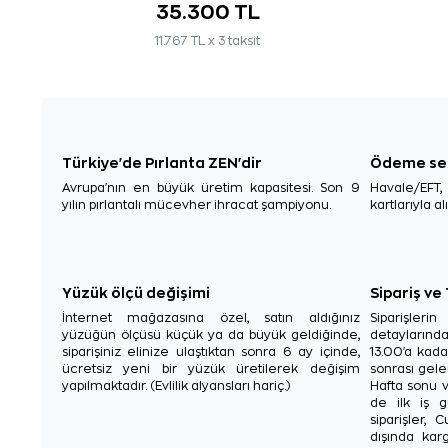
35.300 TL
11.767 TL x 3 taksit
Türkiye'de Pırlanta ZEN'dir
Ödeme se
Avrupa'nın en büyük üretim kapasitesi. Son 9
Havale/EFT
yılın pırlantalı mücevher ihracat şampiyonu.
kartlarıyla al
Yüzük ölçü değişimi
Sipariş ve
İnternet mağazasına özel, satın aldığınız
Siparişler
yüzüğün ölçüsü küçük ya da büyük geldiğinde,
detaylarınd
siparişiniz elinize ulaştıktan sonra 6 ay içinde,
13.00'a kada
ücretsiz yeni bir yüzük üretilerek değişim
sonrası gelen
yapılmaktadır. (Evlilik alyansları hariç.)
Hafta sonu v
de ilk iş g
siparişler, 
dışında karg