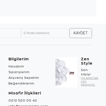
Bilgilerim
Zen
Style
Hesabım
Son
Siparişlerim
sayıyı
Alışveriş Sepetim
incelemek
için
Beğendiklerim
tıklayınız.
Misafir İlişkileri
0212 520 00 42