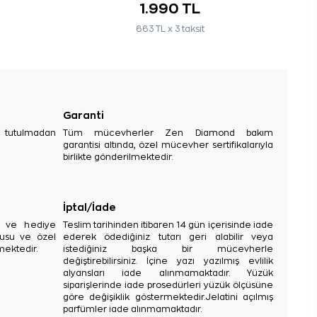
1.990 TL
663 TL x 3 taksit
Garanti
e tutulmadan
Tüm mücevherler Zen Diamond bakım
garantisi altında, özel mücevher sertifikalarıyla
birlikte gönderilmektedir.
İptal/İade
sı ve hediye
Teslim tarihinden itibaren 14 gün içerisinde iade
tusu ve özel
ederek ödediğiniz tutarı geri alabilir veya
mektedir.
istediğiniz başka bir mücevherle
değiştirebilirsiniz. İçine yazı yazılmış evlilik
alyansları iade alınmamaktadır. Yüzük
siparişlerinde iade prosedürleri yüzük ölçüsüne
göre değişiklik göstermektedir.Jelatini açılmış
parfümler iade alınmamaktadır.