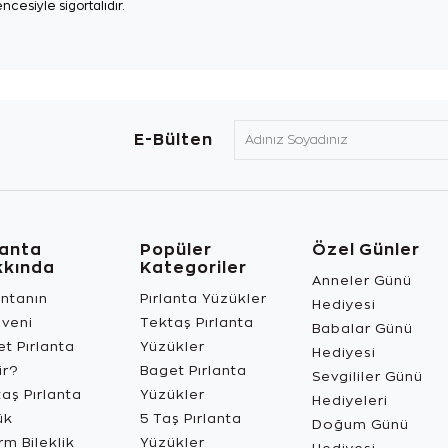
ncesiyle sigortalıdır.
E-Bülten
lanta
Popüler
Özel Günler
kkında
Kategoriler
Anneler Günü
antanın
Pırlanta Yüzükler
Hediyesi
üveni
Tektaş Pırlanta
Babalar Günü
t Pırlanta
Yüzükler
Hediyesi
ir?
Baget Pırlanta
Sevgililer Günü
aş Pırlanta
Yüzükler
Hediyeleri
ük
5 Taş Pırlanta
Doğum Günü
m Bileklik
Yüzükler