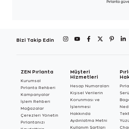
Pırlanta güve
Bizi Takip Edin
ZEN Pırlanta
Müşteri
Pır
Hizmetleri
Ha
Kurumsal
Hesap Numaraları
Pırl
Pırlanta Rehberi
Kişisel Verilerin
Ser
Kampanyalar
Korunması ve
Bage
İşlem Rehberi
İşlenmesi
Ned
Mağazalar
Hakkında
Tekt
Çerezleri Yönetin
Aydınlatma Metni
Yüz
Pırlantanızı
Kullanım Şartları
Char