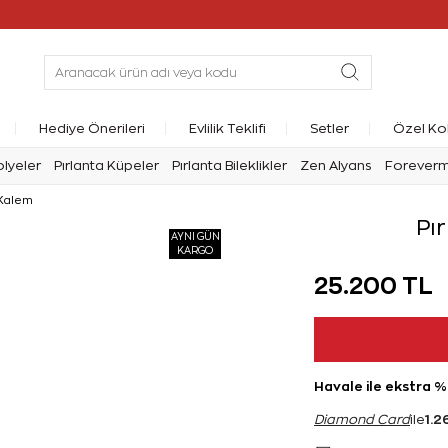
Hediye Önerileri
Evlilik Teklifi
Setler
Özel Ko
olyeler
Pırlanta Küpeler
Pırlanta Bileklikler
Zen Alyans
Forever
 Kalem
Pı
AYNI GÜN
KARGO
25.200 TL
Havale ile ekstra %
1.2
Diamond Card
ile