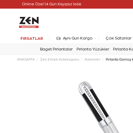
Online Özel 14 Gün Kayıpsız İade
Online Özel Ücretsiz ve Sigortalı Teslimat
FIRSATLAR
Aynı Gün Kargo
Çok Satanlar
Baget Pırlantalar
Pırlanta Yüzükler
Pırlanta K
ANASAYFA
Zen Erkek Koleksiyonu
Kalemler
Pırlanta Gümüş