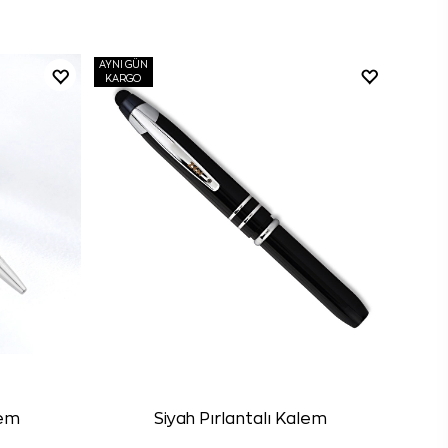
AYNI GÜN
KARGO
lem
Siyah Pırlantalı Kalem