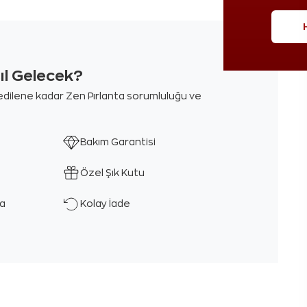
sıl Gelecek?
m edilene kadar Zen Pırlanta sorumluluğu ve
Bakım Garantisi
Özel Şık Kutu
ka
Kolay İade