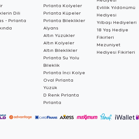
Hediyesi
ir
Pırlanta Kolyeler
Evlilik Yıldönümü
lerin Dili
Pırlanta Küpeler
Hediyesi
s - Pırlanta
Pırlanta Bileklikler
Yılbaşı Hediyeleri
kında
Alyans
18 Yaş Hediye
Altın Yüzükler
Fikirleri
Altın Kolyeler
Mezuniyet
Altın Bileklikler
Hediyesi Fikirleri
Pırlanta Su Yolu
Bileklik
Pırlanta İnci Kolye
Oval Pırlanta
Yüzük
D Renk Pırlanta
Pırlanta