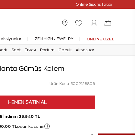
Online Sipariş Takibi
leksiyonlar
ZEN HIGH JEWELRY
ONLINE ÖZEL
mark
Saat
Erkek
Parfüm
Çocuk
Aksesuar
rlanta Gümüş Kalem
Ürün Kodu: 3002128806
HEMEN SATIN AL
5 İndirim 23.940 TL
60,00 TL
i
puan kazanın