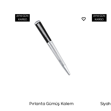
AYNI GÜN
AYNI GÜN
KARGO
KARGO
Pırlanta Gümüş Kalem
Siya