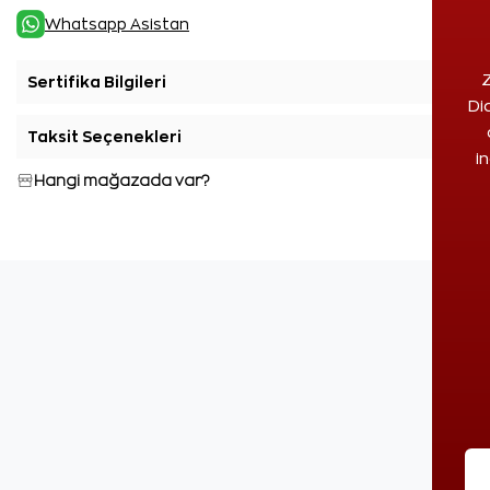
Whatsapp Asistan
Z
Sertifika Bilgileri
+
Di
Taksit Seçenekleri
+
i
Hangi mağazada var?