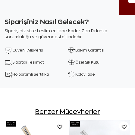
Siparişiniz Nasıl Gelecek?
Siparişiniz size teslim edilene kadar Zen Pırlanta
sorumluluğu ve güvencesi altındadır.
Güvenli Alışveriş
Bakım Garantisi
Sigortalı Teslimat
Özel Şık Kutu
Hologramlı Sertifika
Kolay İade
Benzer Mücevherler
AYNI GÜN
AYNI GÜN
KARGO
KARGO