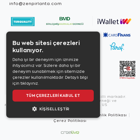
info@zenpirlanta.com
Bu web sitesi çerezleri
kullanıyor.
Daha iyi bir deneyim için izninize
ihtiyacımız var. Sizlere daha iyi bir
deneyim sunabilmek için sitemizde
çerezler kullanılmaktadır.
Detaylı bilgi
için tıklayınız.
TÜM ÇEREZLERI KABUL ET
Copyright © 2026, Zen Diamond tescilli markadır.
Zen Diamond Birleşmiş Markalar Derneği ve
Turquality Destek Programı üyesidir. US
KIŞISELLEŞTIR
Kullanım Şartları
Gizlilik İlkeleri
Güvenlik Politikası
Çerez Politikası