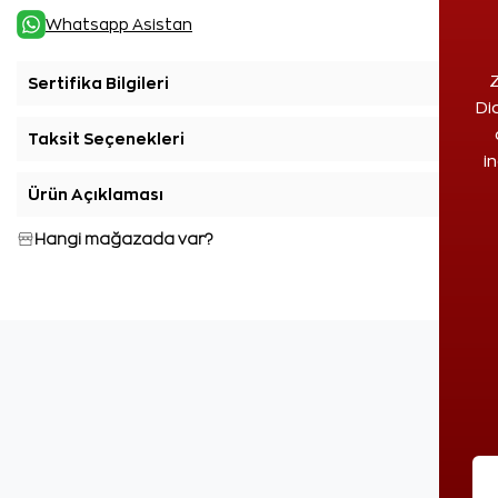
Whatsapp Asistan
Z
Sertifika Bilgileri
+
Di
Taksit Seçenekleri
+
i
Ürün Açıklaması
+
Hangi mağazada var?