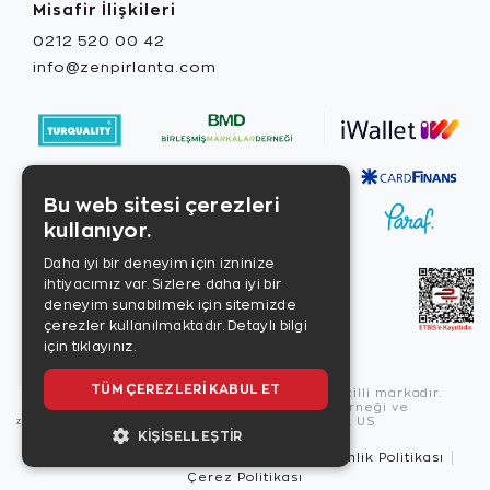
Misafir İlişkileri
0212 520 00 42
info@zenpirlanta.com
Bu web sitesi çerezleri
kullanıyor.
Daha iyi bir deneyim için izninize
ihtiyacımız var. Sizlere daha iyi bir
deneyim sunabilmek için sitemizde
çerezler kullanılmaktadır.
Detaylı bilgi
için tıklayınız.
TÜM ÇEREZLERI KABUL ET
Copyright © 2026, Zen Diamond tescilli markadır.
Zen Diamond Birleşmiş Markalar Derneği ve
Turquality Destek Programı üyesidir. US
KIŞISELLEŞTIR
Kullanım Şartları
Gizlilik İlkeleri
Güvenlik Politikası
Çerez Politikası