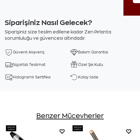
Siparişiniz Nasıl Gelecek?
Siparişiniz size teslim edilene kadar Zen Pırlanta
sorumluluğu ve güvencesi altındadır.
Güvenli Alışveriş
Bakım Garantisi
Sigortalı Teslimat
Özel Şık Kutu
Hologramlı Sertifika
Kolay İade
Benzer Mücevherler
AYNI GÜN
AYNI GÜN
KARGO
KARGO