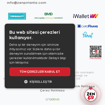
info@zenpirlanta.com
Bu web sitesi çerezleri
kullanıyor.
Daha iyi bir deneyim için izninize
ihtiyacımız var. Sizlere daha iyi bir
deneyim sunabilmek için sitemizde
çerezler kullanılmaktadır.
Detaylı bilgi
için tıklayınız.
TÜM ÇEREZLERI KABUL ET
Copyright © 2026, Zen Diamond tescilli markadır.
Zen Diamond Birleşmiş Markalar Derneği ve
Turquality Destek Programı üyesidir. US
KIŞISELLEŞTIR
Kullanım Şartları
Gizlilik İlkeleri
Güvenlik Politikası
Çerez Politikası