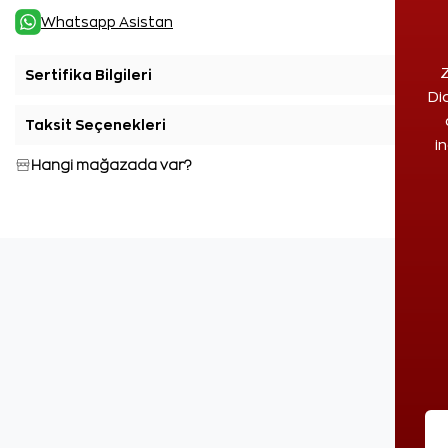
Whatsapp Asistan
Z
Sertifika Bilgileri
+
Di
Taksit Seçenekleri
+
i
Hangi mağazada var?