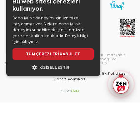
Bu web sitesi çerezleri
kullanıyor.
Daha iyi bir deneyim için izninize
ihtiyacımız var. Sizlere daha iyi bir
deneyim sunabilmek için sitemizde
çerezler kullanılmaktadır.
Detaylı bilgi
için tıklayınız.
TÜM ÇEREZLERI KABUL ET
Copyright © 2026, Zen Diamond tescilli markadır.
Zen Diamond Birleşmiş Markalar Derneği ve
Turquality Destek Programı üyesidir. US
KIŞISELLEŞTIR
Kullanım Şartları
Gizlilik İlkeleri
Güvenlik Politikası
Çerez Politikası