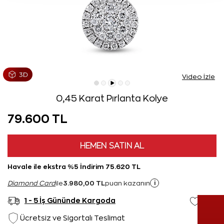
Video İzle
0,45 Karat Pırlanta Kolye
79.600 TL
HEMEN SATIN AL
Havale ile ekstra %5 İndirim 75.620 TL
3.980,00 TL
i
Diamond Card
ile
puan kazanın
1 - 5 İş Gününde Kargoda
Ücretsiz ve Sigortalı Teslimat