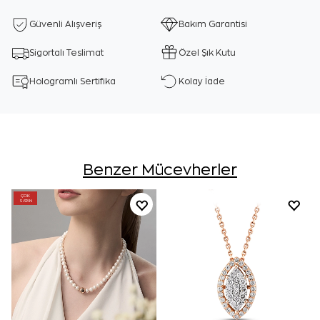
Güvenli Alışveriş
Bakım Garantisi
Sigortalı Teslimat
Özel Şık Kutu
Hologramlı Sertifika
Kolay İade
Benzer Mücevherler
ÇOK
SATAN