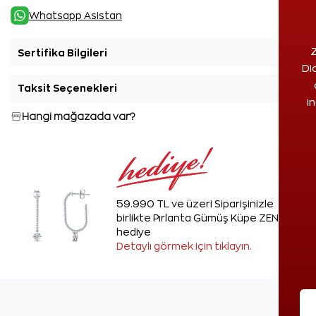
Whatsapp Asistan
Z
Sertifika Bilgileri
+
Di
Taksit Seçenekleri
+
i
Hangi mağazada var?
59.990 TL ve üzeri Siparişinizle
birlikte Pırlanta Gümüş Küpe ZEN'den
hediye
Detaylı görmek için tıklayın.