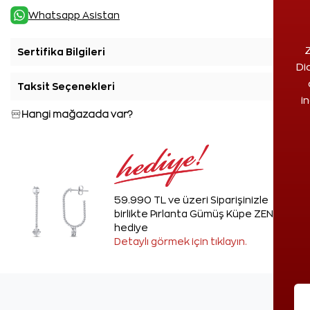
Whatsapp Asistan
Z
Sertifika Bilgileri
+
Di
Taksit Seçenekleri
+
i
Hangi mağazada var?
59.990 TL ve üzeri Siparişinizle
birlikte Pırlanta Gümüş Küpe ZEN'den
hediye
Detaylı görmek için tıklayın.