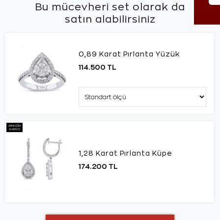
Bu mücevheri set olarak da
satın alabilirsiniz
0,89 Karat Pırlanta Yüzük
114.500 TL
AYNI GÜN
KARGO
1,28 Karat Pırlanta Küpe
174.200 TL