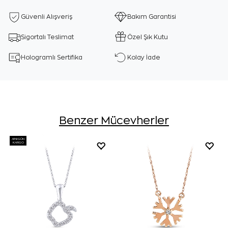
Güvenli Alışveriş
Bakım Garantisi
Sigortalı Teslimat
Özel Şık Kutu
Hologramlı Sertifika
Kolay İade
Benzer Mücevherler
AYNI GÜN
KARGO