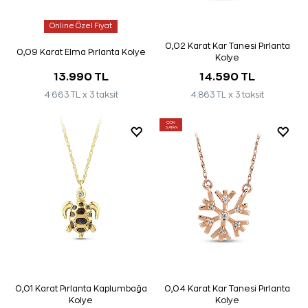
Online Özel Fiyat
0,02 Karat Kar Tanesi Pırlanta
0,09 Karat Elma Pırlanta Kolye
Kolye
13.990 TL
14.590 TL
4.663 TL x 3 taksit
4.863 TL x 3 taksit
ÇOK
SATAN
0,01 Karat Pırlanta Kaplumbağa
0,04 Karat Kar Tanesi Pırlanta
Kolye
Kolye