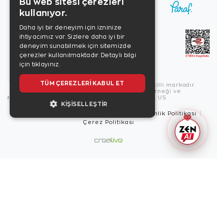
Bu web sitesi çerezleri
kullanıyor.
Daha iyi bir deneyim için izninize
ihtiyacımız var. Sizlere daha iyi bir
deneyim sunabilmek için sitemizde
çerezler kullanılmaktadır.
Detaylı bilgi
için tıklayınız.
TÜM ÇEREZLERI KABUL ET
Copyright © 2026, Zen Diamond tescilli markadır.
Zen Diamond Birleşmiş Markalar Derneği ve
Turquality Destek Programı üyesidir. US
KIŞISELLEŞTIR
Kullanım Şartları
Gizlilik İlkeleri
Güvenlik Politikası
Çerez Politikası