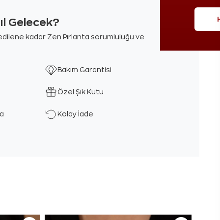
sıl Gelecek?
m edilene kadar Zen Pırlanta sorumluluğu ve
Bakım Garantisi
Özel Şık Kutu
ka
Kolay İade