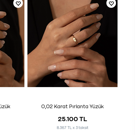
Yüzük
0,02 Karat Pırlanta Yüzük
25.100 TL
8.367 TL x 3 taksit