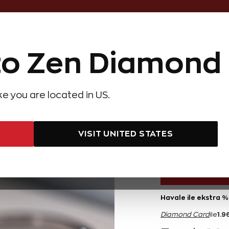
Online Özel 14 Gün Kayıpsız İade
o Zen Diamond
Hediye Önerileri
Evlilik Teklifi
Setler
Özel Ko
olyeler
Pırlanta Küpeler
Pırlanta Bileklikler
Zen Alyans
Forever
ike you are located in US.
 PAYLAŞILANLAR
0,23 Karat Pırlanta Küpe
0,23
VISIT UNITED STATES
39.300 TL
Havale ile ekstra %
1.9
Diamond Card
ile