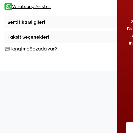
Whatsapp Asistan
Z
Sertifika Bilgileri
+
Di
Taksit Seçenekleri
+
i
Hangi mağazada var?