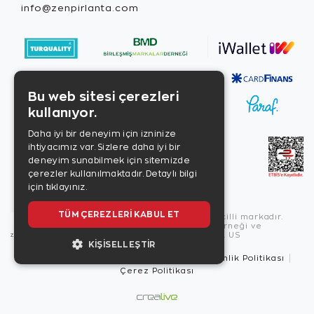
info@zenpirlanta.com
Bu web sitesi çerezleri
kullanıyor.
Daha iyi bir deneyim için izninize
ihtiyacımız var. Sizlere daha iyi bir
deneyim sunabilmek için sitemizde
çerezler kullanılmaktadır.
Detaylı bilgi
için tıklayınız.
TÜM ÇEREZLERI KABUL ET
Copyright © 2026, Zen Diamond tescilli markadır.
Zen Diamond Birleşmiş Markalar Derneği ve
Turquality Destek Programı üyesidir. US
KIŞISELLEŞTIR
Kullanım Şartları
Gizlilik İlkeleri
Güvenlik Politikası
Çerez Politikası