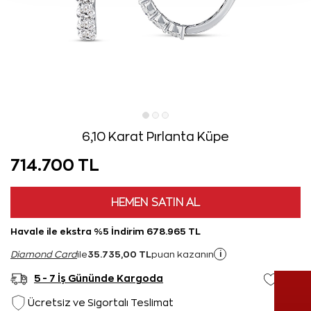
6,10 Karat Pırlanta Küpe
714.700 TL
HEMEN SATIN AL
Havale ile ekstra %5 İndirim 678.965 TL
35.735,00 TL
i
Diamond Card
ile
puan kazanın
5 - 7 İş Gününde Kargoda
Ücretsiz ve Sigortalı Teslimat