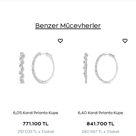
Benzer Mücevherler
6,05 Karat Pırlanta Küpe
6,40 Karat Pırlanta Küpe
771.100 TL
841.700 TL
257.033 TL x 3 taksit
280.567 TL x 3 taksit