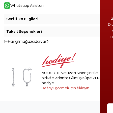
Whatsapp Asistan
Z
Sertifika Bilgileri
+
Di
Taksit Seçenekleri
+
i
Hangi mağazada var?
59.990 TL ve üzeri Siparişinizle
birlikte Pırlanta Gümüş Küpe ZEN'den
hediye
Detaylı görmek için tıklayın.