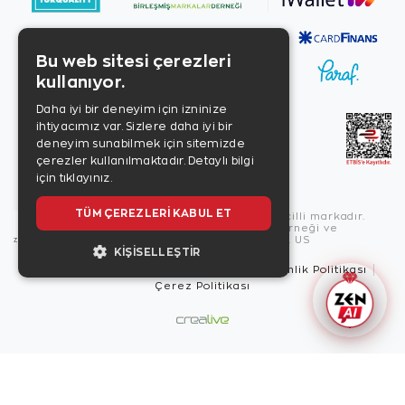
Bu web sitesi çerezleri
kullanıyor.
Daha iyi bir deneyim için izninize
ihtiyacımız var. Sizlere daha iyi bir
deneyim sunabilmek için sitemizde
çerezler kullanılmaktadır.
Detaylı bilgi
için tıklayınız.
TÜM ÇEREZLERI KABUL ET
Copyright © 2026, Zen Diamond tescilli markadır.
Zen Diamond Birleşmiş Markalar Derneği ve
Turquality Destek Programı üyesidir. US
KIŞISELLEŞTIR
Kullanım Şartları
Gizlilik İlkeleri
Güvenlik Politikası
Çerez Politikası