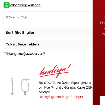
Whatsapp Asistan
Z
Di
Sertifika Bilgileri
+
i
Taksit Seçenekleri
+
Hangi mağazada var?
59.990 TL ve üzeri Siparişinizle
birlikte Pırlanta Gümüş Küpe ZEN'den
hediye
Detaylı görmek için tıklayın.