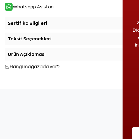
Whatsapp Asistan
Z
Sertifika Bilgileri
+
Di
Taksit Seçenekleri
+
i
Ürün Açıklaması
+
Hangi mağazada var?