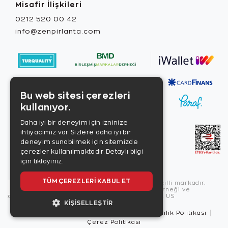
Misafir İlişkileri
0212 520 00 42
info@zenpirlanta.com
Bu web sitesi çerezleri
kullanıyor.
Daha iyi bir deneyim için izninize
ihtiyacımız var. Sizlere daha iyi bir
deneyim sunabilmek için sitemizde
çerezler kullanılmaktadır.
Detaylı bilgi
için tıklayınız.
TÜM ÇEREZLERI KABUL ET
Copyright © 2026, Zen Diamond tescilli markadır.
Zen Diamond Birleşmiş Markalar Derneği ve
Turquality Destek Programı üyesidir. US
KIŞISELLEŞTIR
Kullanım Şartları
Gizlilik İlkeleri
Güvenlik Politikası
Çerez Politikası