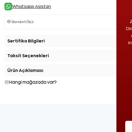
Whatsapp Asistan
Z
Di
Sertifika Bilgileri
+
i
Taksit Seçenekleri
+
Ürün Açıklaması
+
Hangi mağazada var?