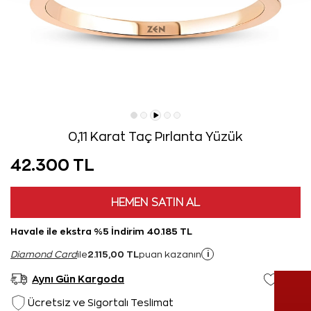
0,11 Karat Taç Pırlanta Yüzük
42.300 TL
HEMEN SATIN AL
Havale ile ekstra %5 İndirim 40.185 TL
2.115,00 TL
i
Diamond Card
ile
puan kazanın
Aynı Gün Kargoda
Ücretsiz ve Sigortalı Teslimat