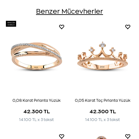
Benzer Mücevherler
AYNI GÜN
KARGO
0,08 Karat Pırlanta Yüzük
0,05 Karat Taç Pırlanta Yüzük
42.300 TL
42.300 TL
14.100 TL x 3 taksit
14.100 TL x 3 taksit