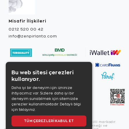
Misafir İlişkileri
0212 520 00 42
info@zenpirlanta.com
Bu web sitesi çerezleri
kullanıyor.
Daha iyi bir deneyim için izninize
ihtiyacımız var. Sizlere daha iyi bir
deneyim sunabilmek için sitemizde
çerezler kullanılmaktadır.
Detaylı bilgi
için tıklayınız.
TÜM ÇEREZLERI KABUL ET
Copyright © 2026, Zen Diamond tescilli markadır.
Zen Diamond Birleşmiş Markalar Derneği ve