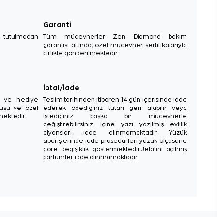
Garanti
e tutulmadan
Tüm mücevherler Zen Diamond bakım
garantisi altında, özel mücevher sertifikalarıyla
birlikte gönderilmektedir.
İptal/İade
sı ve hediye
Teslim tarihinden itibaren 14 gün içerisinde iade
tusu ve özel
ederek ödediğiniz tutarı geri alabilir veya
mektedir.
istediğiniz başka bir mücevherle
değiştirebilirsiniz. İçine yazı yazılmış evlilik
alyansları iade alınmamaktadır. Yüzük
siparişlerinde iade prosedürleri yüzük ölçüsüne
göre değişiklik göstermektedir.Jelatini açılmış
parfümler iade alınmamaktadır.