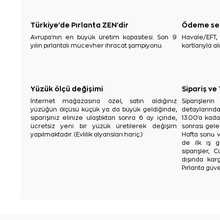
Türkiye'de Pırlanta ZEN'dir
Ödeme se
Avrupa'nın en büyük üretim kapasitesi. Son 9
Havale/EFT
yılın pırlantalı mücevher ihracat şampiyonu.
kartlarıyla al
Yüzük ölçü değişimi
Sipariş ve
İnternet mağazasına özel, satın aldığınız
Siparişler
yüzüğün ölçüsü küçük ya da büyük geldiğinde,
detaylarınd
siparişiniz elinize ulaştıktan sonra 6 ay içinde,
13.00'a kada
ücretsiz yeni bir yüzük üretilerek değişim
sonrası gelen
yapılmaktadır. (Evlilik alyansları hariç.)
Hafta sonu v
de ilk iş g
siparişler, 
dışında karg
Pırlanta güve