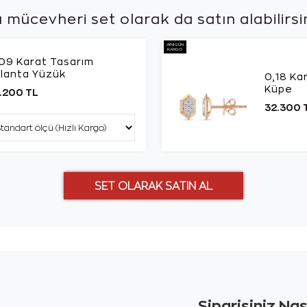
 mücevheri set olarak da
satın alabilirsi
AYNI GÜN
KARGO
09 Karat Tasarım
rlanta Yüzük
0,18 Ka
Küpe
.200 TL
32.300 
Siparişiniz Na