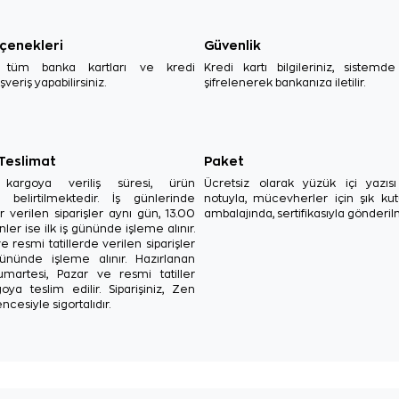
çenekleri
Güvenlik
, tüm banka kartları ve kredi
Kredi kartı bilgileriniz, sistemd
ışveriş yapabilirsiniz.
şifrelenerek bankanıza iletilir.
 Teslimat
Paket
in kargoya veriliş süresi, ürün
Ücretsiz olarak yüzük içi yazı
a belirtilmektedir. İş günlerinde
notuyla, mücevherler için şık ku
r verilen siparişler aynı gün, 13.00
ambalajında, sertifikasıyla gönderil
ler ise ilk iş gününde işleme alınır.
e resmi tatillerde verilen siparişler
ününde işleme alınır. Hazırlanan
Cumartesi, Pazar ve resmi tatiller
oya teslim edilir. Siparişiniz, Zen
ncesiyle sigortalıdır.