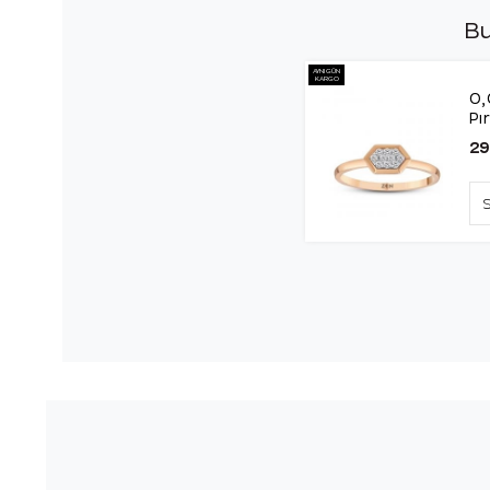
Bu
AYNI GÜN
KARGO
0,
Pı
29