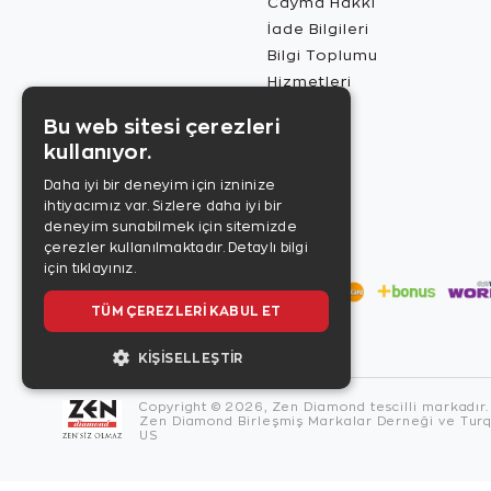
Cayma Hakkı
İade Bilgileri
Bilgi Toplumu
Hizmetleri
Bu web sitesi çerezleri
kullanıyor.
Daha iyi bir deneyim için izninize
ihtiyacımız var. Sizlere daha iyi bir
deneyim sunabilmek için sitemizde
çerezler kullanılmaktadır.
Detaylı bilgi
için tıklayınız.
TÜM ÇEREZLERI KABUL ET
KIŞISELLEŞTIR
Copyright © 2026, Zen Diamond tescilli markadır.
Zen Diamond Birleşmiş Markalar Derneği ve Turqu
US