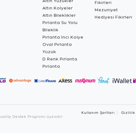
Altın Yüzükler
Fikirleri
Altın Kolyeler
Mezuniyet
Altın Bileklikler
Hediyesi Fikirleri
Pırlanta Su Yolu
Bileklik
Pırlanta İnci Kolye
Oval Pırlanta
Yüzük
D Renk Pırlanta
Pırlanta
Kullanım Şartları
Gizlilik
ality Destek Programı üyesidir.