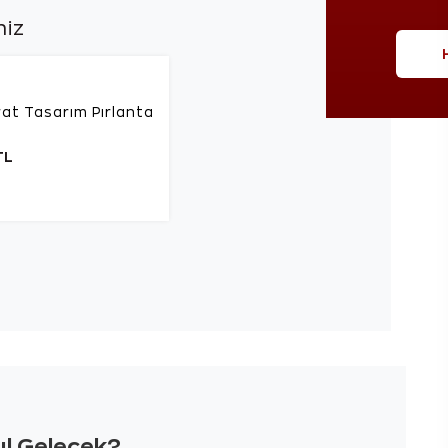
niz
rat Tasarım Pırlanta
TL
sıl Gelecek?