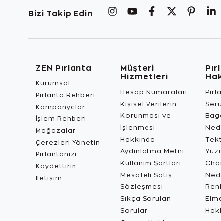
Bizi Takip Edin
ZEN Pırlanta
Müşteri
Pır
Hizmetleri
Ha
Kurumsal
Hesap Numaraları
Pırl
Pırlanta Rehberi
Kişisel Verilerin
Ser
Kampanyalar
Korunması ve
Bage
İşlem Rehberi
İşlenmesi
Ned
Mağazalar
Hakkında
Tekt
Çerezleri Yönetin
Aydınlatma Metni
Yüz
Pırlantanızı
Kullanım Şartları
Char
Kaydettirin
Mesafeli Satış
Ned
İletişim
Sözleşmesi
Renk
Sıkça Sorulan
Elma
Sorular
Hak