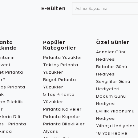
E-Bülten
lanta
Popüler
Özel Günler
kkında
Kategoriler
Anneler Günü
antanın
Pırlanta Yüzükler
Hediyesi
üveni
Tektaş Pırlanta
Babalar Günü
t Pırlanta
Yüzükler
Hediyesi
ir?
Baget Pırlanta
Sevgililer Günü
aş Pırlanta
Yüzükler
Hediyeleri
ük
5 Taş Pırlanta
Doğum Günü
m Bileklik
Yüzükler
Hediyesi
ir
Pırlanta Kolyeler
Evlilik Yıldönümü
lerin Dili
Pırlanta Küpeler
Hediyesi
s - Pırlanta
Pırlanta Bileklikler
Yılbaşı Hediyeleri
kında
Alyans
18 Yaş Hediye