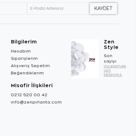
Bilgilerim
Zen
Style
Hesabım
Son
Siparişlerim
sayıyı
Alışveriş Sepetim
incelemek
için
Beğendiklerim
tıklayınız.
Misafir İlişkileri
0212 520 00 42
info@zenpirlanta.com