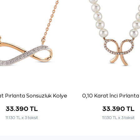
t Pırlanta Sonsuzluk Kolye
0,10 Karat İnci Pırlant
33.390 TL
33.390 TL
11.130 TL x 3 taksit
11.130 TL x 3 taksit