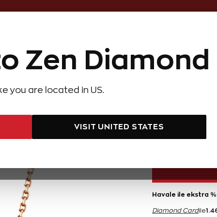
Online Özel 14 Gün Kayıpsız İade
o Zen Diamond
Hediye Önerileri
Evlilik Teklifi
Setler
Özel Ko
olyeler
Pırlanta Küpeler
Pırlanta Bileklikler
Zen Alyans
Forever
ike you are located in US.
rat Tasarım Pırlanta Kolye
AYNI GÜN
0,09 Kar
KARGO
VISIT UNITED STATES
29.200 TL
Havale ile ekstra %
1.4
Diamond Card
ile