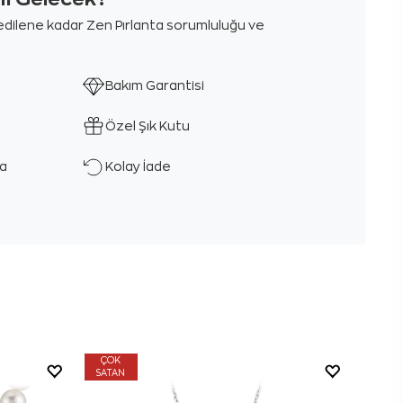
m edilene kadar Zen Pırlanta sorumluluğu ve
Bakım Garantisi
Özel Şık Kutu
ka
Kolay İade
ÇOK
SATAN