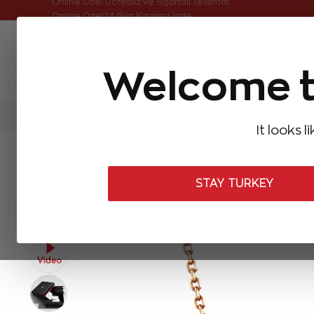
Online Özel Ücretsiz ve Sigortalı Teslimat
Welcome t
FIRSATLAR
Aynı Gün Kargo
Çok Satanlar
Baget Pırlantalar
Pırlanta Yüzükler
Pırlanta K
It looks l
ANASAYFA
Pırlanta Kolyeler
Tasarım Pırlanta Kolyeler
0,09 Ka
STAY TURKEY