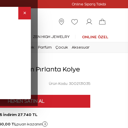
Online Özel
Online Sipariş Takibi
×
leksiyonlar
ZEN HIGH JEWELRY
ONLINE ÖZEL
mark
Saat
Erkek
Parfüm
Çocuk
Aksesuar
at Tasarım Pırlanta Kolye
Ürün Kodu: 3002131035
HEMEN SATIN AL
5 İndirim 27.740 TL
60,00 TL
i
puan kazanın