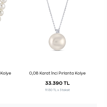
a Kolye
0,08 Karat İnci Pırlanta Kolye
33.390 TL
11.130 TL x 3 taksit