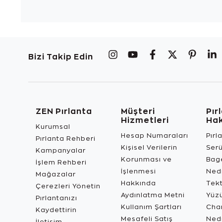
Bizi Takip Edin
ZEN Pırlanta
Müşteri
Pır
Hizmetleri
Ha
Kurumsal
Hesap Numaraları
Pırl
Pırlanta Rehberi
Kişisel Verilerin
Ser
Kampanyalar
Korunması ve
Bage
İşlem Rehberi
İşlenmesi
Ned
Mağazalar
Hakkında
Tekt
Çerezleri Yönetin
Aydınlatma Metni
Yüz
Pırlantanızı
Kullanım Şartları
Char
Kaydettirin
Mesafeli Satış
Ned
İletişim