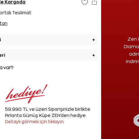
nde Kargoda
ortalı Teslimat
tan
Zen 
i
+
Diamon
adım
eri
+
indir
 var?
59.990 TL ve üzeri Siparişinizle birlikte
Pırlanta Gümüş Küpe ZEN'den hediye
Detaylı görmek için tıklayın.