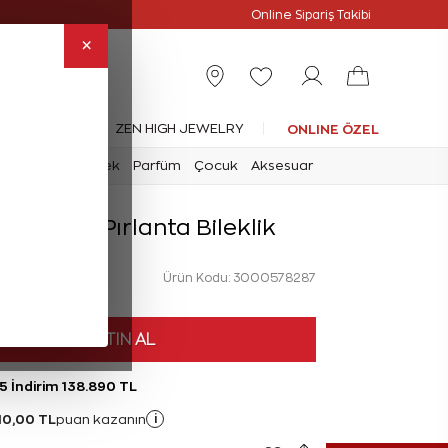
Online Özel
Online Sipariş Takibi
×
leksiyonlar
ZEN HIGH JEWELRY
ONLINE ÖZEL
mark
Saat
Erkek
Parfüm
Çocuk
Aksesuar
at Baget Pırlanta Bileklik
Ürün Kodu: 3000578287
HEMEN SATIN AL
5 İndirim 138.890 TL
10,00 TL
i
puan kazanın