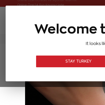
Online Özel Ücretsiz ve Sigortalı Teslimat
Welcome t
FIRSATLAR
Aynı Gün Kargo
Çok Satanlar
Baget Pırlantalar
Pırlanta Yüzükler
Pırlanta K
It looks l
ANASAYFA
Baget Pırlantalar
Baget Pırlanta Bileklikler
0,27 Kar
STAY TURKEY