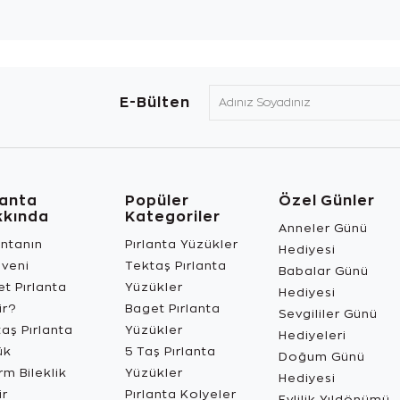
E-Bülten
lanta
Popüler
Özel Günler
kkında
Kategoriler
Anneler Günü
antanın
Pırlanta Yüzükler
Hediyesi
üveni
Tektaş Pırlanta
Babalar Günü
t Pırlanta
Yüzükler
Hediyesi
ir?
Baget Pırlanta
Sevgililer Günü
aş Pırlanta
Yüzükler
Hediyeleri
ük
5 Taş Pırlanta
Doğum Günü
m Bileklik
Yüzükler
Hediyesi
ir
Pırlanta Kolyeler
Evlilik Yıldönümü