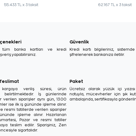
55.433 TL x 3 taksit
62.167 TL x 3 taksit
çenekleri
Güvenlik
, tüm banka kartları ve kredi
Kredi kartı bilgileriniz, sistemd
ışveriş yapabilirsiniz.
şifrelenerek bankanıza iletilir.
 Teslimat
Paket
in kargoya veriliş süresi, ürün
Ücretsiz olarak yüzük içi yazı
a belirtilmektedir. İş günlerinde
notuyla, mücevherler için şık ku
r verilen siparişler aynı gün, 13.00
ambalajında, sertifikasıyla gönderil
ler ise ilk iş gününde işleme alınır.
e resmi tatillerde verilen siparişler
ününde işleme alınır. Hazırlanan
Cumartesi, Pazar ve resmi tatiller
oya teslim edilir. Siparişiniz, Zen
ncesiyle sigortalıdır.