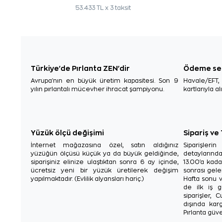
53.433 TL x 3 taksit
Türkiye'de Pırlanta ZEN'dir
Ödeme se
Avrupa'nın en büyük üretim kapasitesi. Son 9
Havale/EFT
yılın pırlantalı mücevher ihracat şampiyonu.
kartlarıyla al
Yüzük ölçü değişimi
Sipariş ve
İnternet mağazasına özel, satın aldığınız
Siparişler
yüzüğün ölçüsü küçük ya da büyük geldiğinde,
detaylarınd
siparişiniz elinize ulaştıktan sonra 6 ay içinde,
13.00'a kada
ücretsiz yeni bir yüzük üretilerek değişim
sonrası gelen
yapılmaktadır. (Evlilik alyansları hariç.)
Hafta sonu v
de ilk iş g
siparişler, 
dışında karg
Pırlanta güve