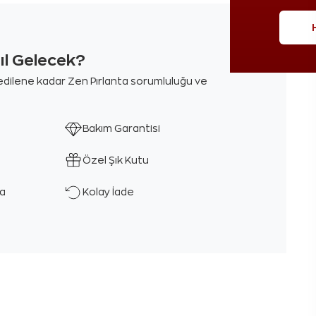
sıl Gelecek?
m edilene kadar Zen Pırlanta sorumluluğu ve
Bakım Garantisi
Özel Şık Kutu
ka
Kolay İade