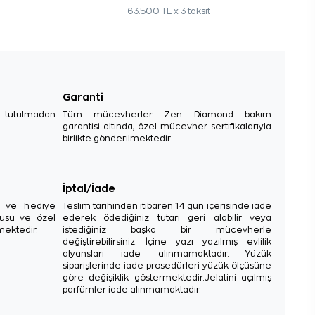
63.500 TL x 3 taksit
Garanti
e tutulmadan
Tüm mücevherler Zen Diamond bakım
garantisi altında, özel mücevher sertifikalarıyla
birlikte gönderilmektedir.
İptal/İade
sı ve hediye
Teslim tarihinden itibaren 14 gün içerisinde iade
tusu ve özel
ederek ödediğiniz tutarı geri alabilir veya
mektedir.
istediğiniz başka bir mücevherle
değiştirebilirsiniz. İçine yazı yazılmış evlilik
alyansları iade alınmamaktadır. Yüzük
siparişlerinde iade prosedürleri yüzük ölçüsüne
göre değişiklik göstermektedir.Jelatini açılmış
parfümler iade alınmamaktadır.