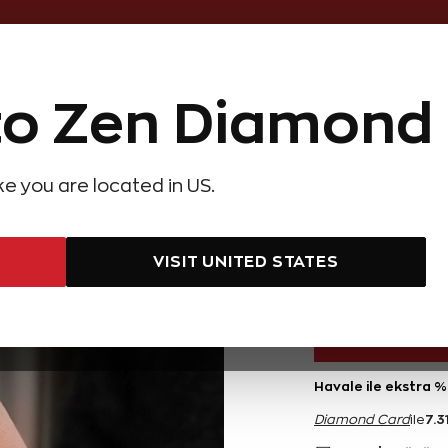
Online Özel 14 Gün Kayıpsız İade
o Zen Diamond
Hediye Önerileri
Evlilik Teklifi
Setler
Özel Ko
olyeler
Pırlanta Küpeler
Pırlanta Bileklikler
Zen Alyans
Forever
ike you are located in US.
at Baget Pırlanta Bileklik
0,27 Kar
VISIT UNITED STATES
146.200 TL
Havale ile ekstra %
7.3
Diamond Card
ile