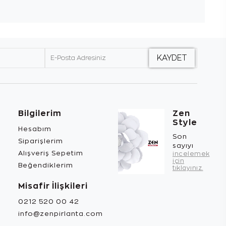
Bilgilerim
Zen
Style
Hesabım
Son
Siparişlerim
sayıyı
Alışveriş Sepetim
incelemek
için
Beğendiklerim
tıklayınız.
Misafir İlişkileri
0212 520 00 42
info@zenpirlanta.com