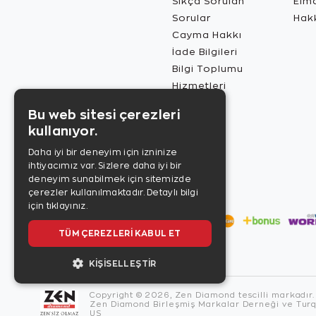
Sıkça Sorulan
Elma
Sorular
Hak
Cayma Hakkı
İade Bilgileri
Bilgi Toplumu
Hizmetleri
Bu web sitesi çerezleri
kullanıyor.
Daha iyi bir deneyim için izninize
ihtiyacımız var. Sizlere daha iyi bir
deneyim sunabilmek için sitemizde
çerezler kullanılmaktadır.
Detaylı bilgi
için tıklayınız.
TÜM ÇEREZLERI KABUL ET
KIŞISELLEŞTIR
Copyright © 2026, Zen Diamond tescilli markadır.
Zen Diamond Birleşmiş Markalar Derneği ve Turqu
US