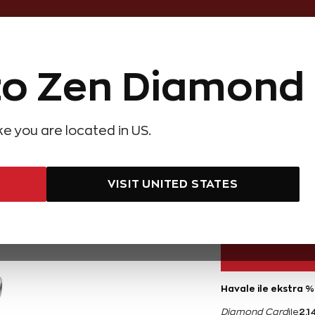
Online Özel 14 Gün Kayıpsız İade
o Zen Diamond
Hediye Önerileri
Evlilik Teklifi
Setler
Özel Ko
olyeler
Pırlanta Küpeler
Pırlanta Bileklikler
Zen Alyans
Forever
ike you are located in US.
rat Hera Tektaş Pırlanta Yüzük - D Renk
0,30 Karat 
VISIT UNITED STATES
42.990 TL
Havale ile ekstra %
2.1
Diamond Card
ile