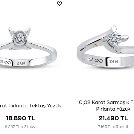
0,08 Karat Sarmaşık 
rat Pırlanta Tektaş Yüzük
Pırlanta Yüzük
18.890 TL
21.490 TL
6.297 TL x 3 taksit
7.163 TL x 3 taksit