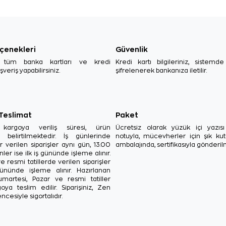
çenekleri
Güvenlik
, tüm banka kartları ve kredi
Kredi kartı bilgileriniz, sistemd
ışveriş yapabilirsiniz.
şifrelenerek bankanıza iletilir.
 Teslimat
Paket
in kargoya veriliş süresi, ürün
Ücretsiz olarak yüzük içi yazı
a belirtilmektedir. İş günlerinde
notuyla, mücevherler için şık ku
r verilen siparişler aynı gün, 13.00
ambalajında, sertifikasıyla gönderil
ler ise ilk iş gününde işleme alınır.
e resmi tatillerde verilen siparişler
ününde işleme alınır. Hazırlanan
Cumartesi, Pazar ve resmi tatiller
oya teslim edilir. Siparişiniz, Zen
ncesiyle sigortalıdır.