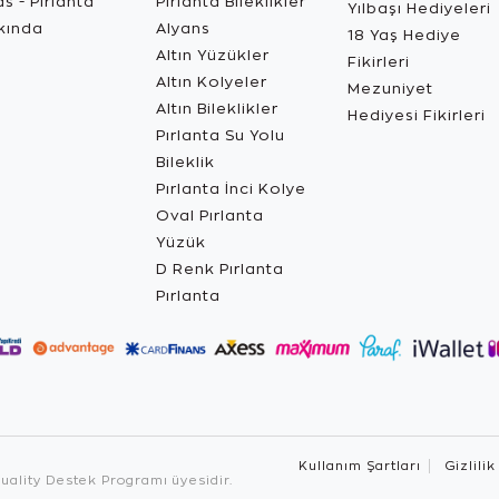
s - Pırlanta
Pırlanta Bileklikler
Yılbaşı Hediyeleri
kında
Alyans
18 Yaş Hediye
Altın Yüzükler
Fikirleri
Altın Kolyeler
Mezuniyet
Altın Bileklikler
Hediyesi Fikirleri
Pırlanta Su Yolu
Bileklik
Pırlanta İnci Kolye
Oval Pırlanta
Yüzük
D Renk Pırlanta
Pırlanta
Kullanım Şartları
Gizlilik
ality Destek Programı üyesidir.