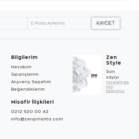
Bilgilerim
Zen
Style
Hesabım
Son
Siparişlerim
sayıyı
Alışveriş Sepetim
incelemek
için
Beğendiklerim
tıklayınız.
Misafir İlişkileri
0212 520 00 42
info@zenpirlanta.com