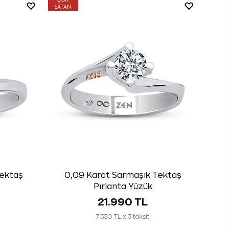
ÇOK
SATAN
Tektaş
0,09 Karat Sarmaşık Tektaş
Pırlanta Yüzük
21.990 TL
7.330 TL x 3 taksit