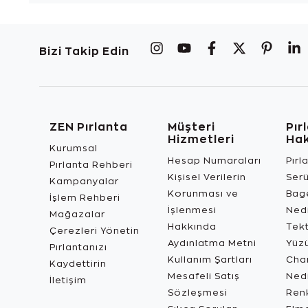
Bizi Takip Edin
ZEN Pırlanta
Müşteri
Pır
Hizmetleri
Ha
Kurumsal
Hesap Numaraları
Pırl
Pırlanta Rehberi
Kişisel Verilerin
Ser
Kampanyalar
Korunması ve
Bage
İşlem Rehberi
İşlenmesi
Ned
Mağazalar
Hakkında
Tekt
Çerezleri Yönetin
Aydınlatma Metni
Yüz
Pırlantanızı
Kullanım Şartları
Char
Kaydettirin
Mesafeli Satış
Ned
İletişim
Sözleşmesi
Renk