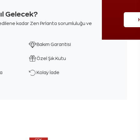
sıl Gelecek?
m edilene kadar Zen Pırlanta sorumluluğu ve
Bakım Garantisi
Özel Şık Kutu
ka
Kolay İade