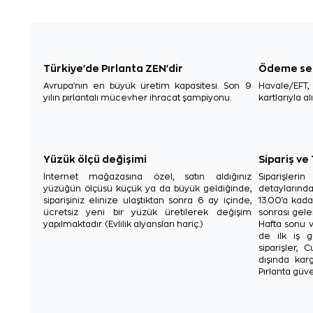
Türkiye'de Pırlanta ZEN'dir
Ödeme se
Avrupa'nın en büyük üretim kapasitesi. Son 9
Havale/EFT
yılın pırlantalı mücevher ihracat şampiyonu.
kartlarıyla al
Yüzük ölçü değişimi
Sipariş ve
İnternet mağazasına özel, satın aldığınız
Siparişler
yüzüğün ölçüsü küçük ya da büyük geldiğinde,
detaylarınd
siparişiniz elinize ulaştıktan sonra 6 ay içinde,
13.00'a kada
ücretsiz yeni bir yüzük üretilerek değişim
sonrası gelen
yapılmaktadır. (Evlilik alyansları hariç.)
Hafta sonu v
de ilk iş g
siparişler, 
dışında karg
Pırlanta güve