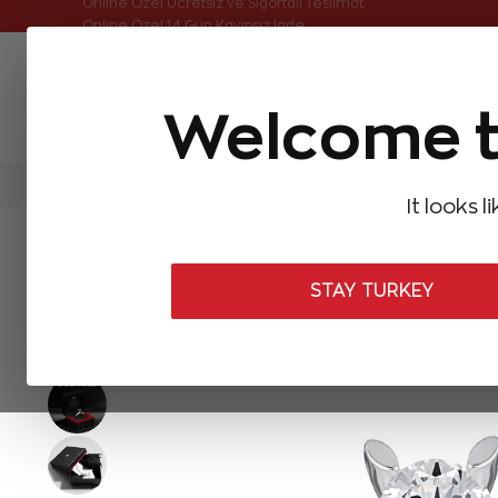
Online Özel Ücretsiz ve Sigortalı Teslimat
Online Özel 14 Gün Kayıpsız İade
Welcome t
FIRSATLAR
Aynı Gün Kargo
Çok Satanlar
Baget Pırlantalar
Pırlanta Yüzükler
Pırlanta K
It looks l
ANASAYFA
Pırlanta Yüzükler
Tektaş Pırlanta Yüzükler
0,30 Ka
STAY TURKEY