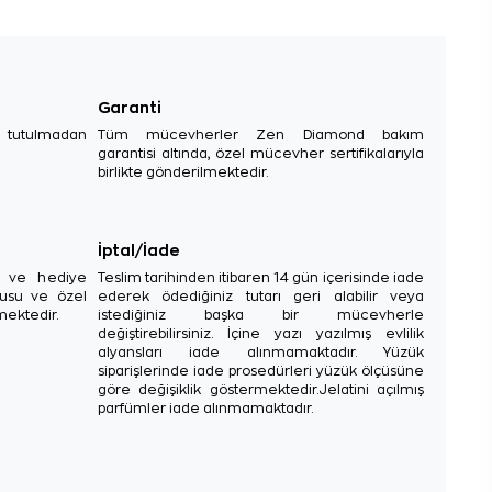
Garanti
e tutulmadan
Tüm mücevherler Zen Diamond bakım
garantisi altında, özel mücevher sertifikalarıyla
birlikte gönderilmektedir.
İptal/İade
sı ve hediye
Teslim tarihinden itibaren 14 gün içerisinde iade
tusu ve özel
ederek ödediğiniz tutarı geri alabilir veya
mektedir.
istediğiniz başka bir mücevherle
değiştirebilirsiniz. İçine yazı yazılmış evlilik
alyansları iade alınmamaktadır. Yüzük
siparişlerinde iade prosedürleri yüzük ölçüsüne
göre değişiklik göstermektedir.Jelatini açılmış
parfümler iade alınmamaktadır.