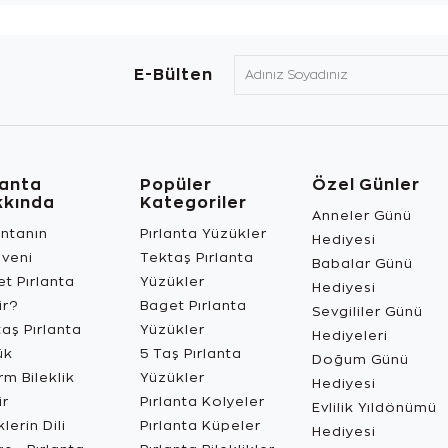
E-Bülten
lanta
Popüler
Özel Günler
kkında
Kategoriler
Anneler Günü
antanın
Pırlanta Yüzükler
Hediyesi
üveni
Tektaş Pırlanta
Babalar Günü
t Pırlanta
Yüzükler
Hediyesi
ir?
Baget Pırlanta
Sevgililer Günü
aş Pırlanta
Yüzükler
Hediyeleri
ük
5 Taş Pırlanta
Doğum Günü
m Bileklik
Yüzükler
Hediyesi
ir
Pırlanta Kolyeler
Evlilik Yıldönümü
lerin Dili
Pırlanta Küpeler
Hediyesi