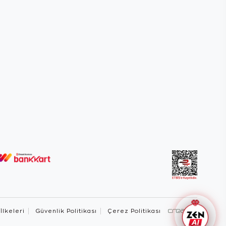
 İlkeleri
Güvenlik Politikası
Çerez Politikası