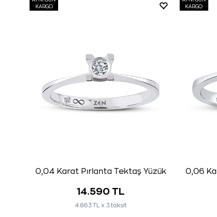
AYNI GÜN
AYNI GÜN
KARGO
KARGO
0,04 Karat Pırlanta Tektaş Yüzük
0,06 Ka
14.590 TL
4.863 TL x 3 taksit