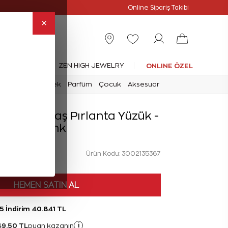
Online Özel
Online Sipariş Takibi
×
leksiyonlar
ZEN HIGH JEWELRY
ONLINE ÖZEL
mark
Saat
Erkek
Parfüm
Çocuk
Aksesuar
Hera Tektaş Pırlanta Yüzük -
D Renk
Ürün Kodu: 3002135367
HEMEN SATIN AL
5 İndirim 40.841 TL
49,50 TL
i
puan kazanın