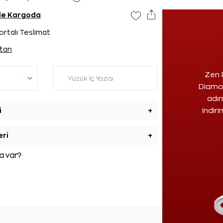
nde Kargoda
ortalı Teslimat
tan
Zen 
Diamon
adım
i
+
indir
eri
+
 var?