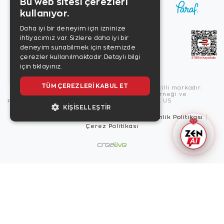
Bu web sitesi çerezleri
kullanıyor.
Daha iyi bir deneyim için izninize
ihtiyacımız var. Sizlere daha iyi bir
deneyim sunabilmek için sitemizde
çerezler kullanılmaktadır.
Detaylı bilgi
için tıklayınız.
TÜM ÇEREZLERI KABUL ET
Copyright © 2026, Zen Diamond tescilli markadır.
Zen Diamond Birleşmiş Markalar Derneği ve
Turquality Destek Programı üyesidir. US
KIŞISELLEŞTIR
Kullanım Şartları
Gizlilik İlkeleri
Güvenlik Politikası
Çerez Politikası