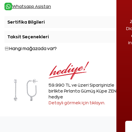
Whatsapp Asistan
Z
Sertifika Bilgileri
+
Di
Taksit Seçenekleri
+
i
Hangi mağazada var?
59.990 TL ve üzeri Siparişinizle
birlikte Pırlanta Gümüş Küpe ZEN'den
hediye
Detaylı görmek için tıklayın.