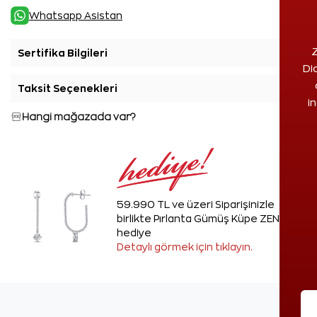
Whatsapp Asistan
Z
Sertifika Bilgileri
+
Di
Taksit Seçenekleri
+
i
Hangi mağazada var?
59.990 TL ve üzeri Siparişinizle
birlikte Pırlanta Gümüş Küpe ZEN'den
hediye
Detaylı görmek için tıklayın.