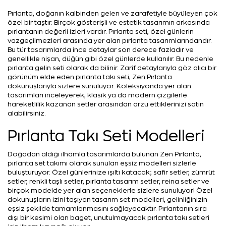
Pırlanta, doğanın kalbinden gelen ve zarafetiyle büyüleyen çok
özel bir taştır. Birçok gösterişli ve estetik tasarımın arkasında
pırlantanın değerli izleri vardır. Pırlanta seti, özel günlerin
vazgeçilmezleri arasında yer alan pırlanta tasarımlarındandır.
Bu tür tasarımlarda ince detaylar son derece fazladır ve
genellikle nişan, düğün gibi özel günlerde kullanılır. Bu nedenle
pırlanta gelin seti olarak da bilinir. Zarif detaylarıyla göz alıcı bir
görünüm elde eden pırlanta takı seti, Zen Pırlanta
dokunuşlarıyla sizlere sunuluyor. Koleksiyonda yer alan
tasarımları inceleyerek, klasik ya da modern çizgilerle
hareketlilik kazanan setler arasından arzu ettiklerinizi satın
alabilirsiniz.
Pırlanta Takı Seti Modelleri
Doğadan aldığı ilhamla tasarımlarda bulunan Zen Pırlanta,
pırlanta set takımı olarak sunulan eşsiz modelleri sizlerle
buluşturuyor. Özel günlerinize ışıltı katacak; safir setler, zümrüt
setler, renkli taşlı setler, pırlanta tasarım setler, reina setler ve
birçok modelde yer alan seçeneklerle sizlere sunuluyor! Özel
dokunuşların izini taşıyan tasarım set modelleri, gelinliğinizin
eşsiz şekilde tamamlanmasını sağlayacaktır. Pırlantanın sıra
dışı bir kesimi olan baget, unutulmayacak pırlanta takı setleri