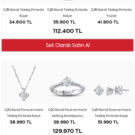
0,35 Karat Tektaş Pırlanta
0,25 Karat Tektaş Pırlanta
0,36 Karat Tektaş Pırlanta
Küpe
Kolye
Yüzük
34.600 TL
35.900 TL
41.900 TL
112.400 TL
0,20 Karat Forevermark
0,20 Karat Forevermark
0,40 Karat Forevermark
Tektaş Pırlanta Kolye
Setting Koleksiyonu
Tektaş Pırlanta Küpe
38.990 TL
38.990 TL
51.990 TL
Tektaş Pırlanta Yüzük
129.970 TL