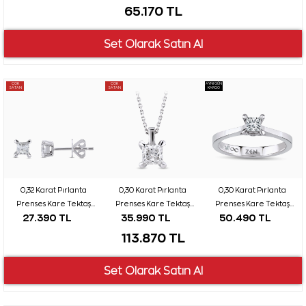
65.170 TL
ÇOK
ÇOK
AYNI GÜN
SATAN
SATAN
KARGO
0,32 Karat Pırlanta
0,30 Karat Pırlanta
0,30 Karat Pırlanta
Prenses Kare Tektaş
Prenses Kare Tektaş
Prenses Kare Tektaş
27.390 TL
35.990 TL
50.490 TL
Küpe
Kolye
Yüzük
113.870 TL