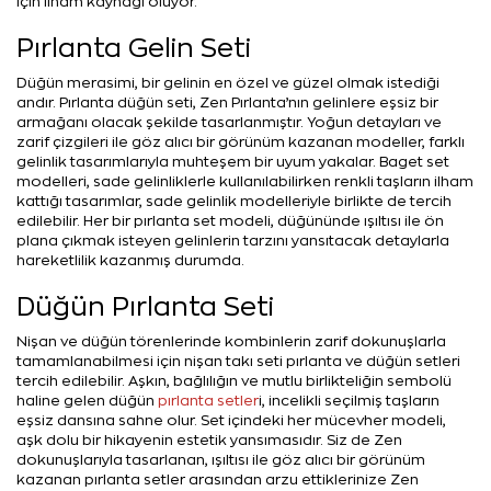
için ilham kaynağı oluyor.
Pırlanta Gelin Seti
Düğün merasimi, bir gelinin en özel ve güzel olmak istediği
andır. Pırlanta düğün seti, Zen Pırlanta’nın gelinlere eşsiz bir
armağanı olacak şekilde tasarlanmıştır. Yoğun detayları ve
zarif çizgileri ile göz alıcı bir görünüm kazanan modeller, farklı
gelinlik tasarımlarıyla muhteşem bir uyum yakalar. Baget set
modelleri, sade gelinliklerle kullanılabilirken renkli taşların ilham
kattığı tasarımlar, sade gelinlik modelleriyle birlikte de tercih
edilebilir. Her bir pırlanta set modeli, düğününde ışıltısı ile ön
plana çıkmak isteyen gelinlerin tarzını yansıtacak detaylarla
hareketlilik kazanmış durumda.
Düğün Pırlanta Seti
Nişan ve düğün törenlerinde kombinlerin zarif dokunuşlarla
tamamlanabilmesi için nişan takı seti pırlanta ve düğün setleri
tercih edilebilir. Aşkın, bağlılığın ve mutlu birlikteliğin sembolü
haline gelen düğün
pırlanta setler
i, incelikli seçilmiş taşların
eşsiz dansına sahne olur. Set içindeki her mücevher modeli,
aşk dolu bir hikayenin estetik yansımasıdır. Siz de Zen
dokunuşlarıyla tasarlanan, ışıltısı ile göz alıcı bir görünüm
kazanan pırlanta setler arasından arzu ettiklerinize Zen