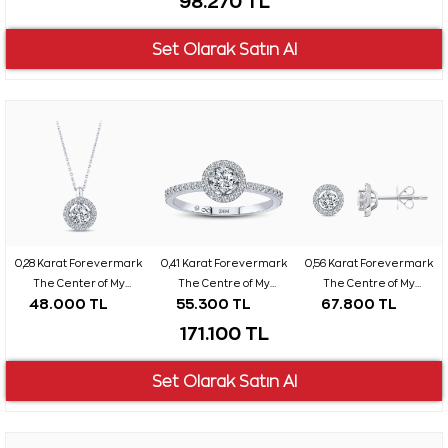
98.270 TL
0,28 Karat Forevermark
0,41 Karat Forevermark
0,56 Karat Forevermark
The Center of My
The Centre of My
The Centre of My
48.000 TL
55.300 TL
67.800 TL
Universe Koleksiyonu
Universe Tektaş Pırlanta
Universe Tektaş Pırlanta
Tektaş Pırlanta Kolye
Yüzük
Küpe
171.100 TL