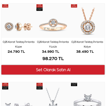
ÇOK
ÇOK
ÇOK
SATAN
SATAN
SATAN
AYNI GÜN
KARGO
0,25 Karat Tektaş Pırlanta
0,29 Karat Tektaş Pırlanta
0,23 Karat Tektaş Pırlanta
Küpe
Yüzük
Kolye
24.790 TL
34.990 TL
38.490 TL
98.270 TL
ÇOK
ÇOK
AYNI GÜN
SATAN
SATAN
KARGO
AYNI GÜN
AYNI GÜN
KARGO
KARGO