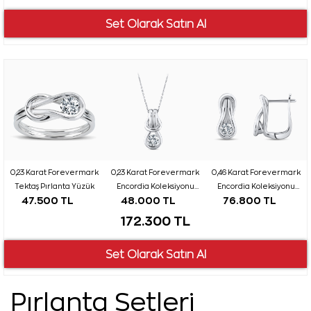
0,23 Karat Forevermark
0,23 Karat Forevermark
0,46 Karat Forevermark
Tektaş Pırlanta Yüzük
Encordia Koleksiyonu
Encordia Koleksiyonu
47.500 TL
48.000 TL
76.800 TL
Tektaş Pırlanta Kolye
Tektaş Pırlanta Küpe
172.300 TL
Pırlanta Setleri