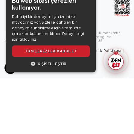
Bu web sitesi çerezleri
kullanıyor.
Daha iyi bir deneyim için izninize
ihtiyacımız var. Sizlere daha iyi bir
deneyim sunabilmek için sitemizde
Copyright © 2026, Zen Diamond tescilli markadır.
çerezler kullanılmaktadır.
Detaylı bilgi
Zen Diamond Birleşmiş Markalar Derneği ve
için tıklayınız.
Turquality Destek Programı üyesidir. US
Kullanım Şartları
Gizlilik İlkeleri
Güvenlik Politikası
TÜM ÇEREZLERI KABUL ET
Çerez Politikası
KIŞISELLEŞTIR