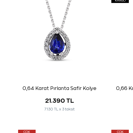
KARGO
0,64 Karat Pırlanta Safir Kolye
0,66 Ka
21.390 TL
7.130 TL x 3 taksit
ÇOK
ÇOK