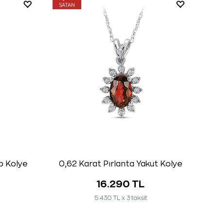
SATAN
p Kolye
0,62 Karat Pırlanta Yakut Kolye
16.290 TL
5.430 TL x 3 taksit