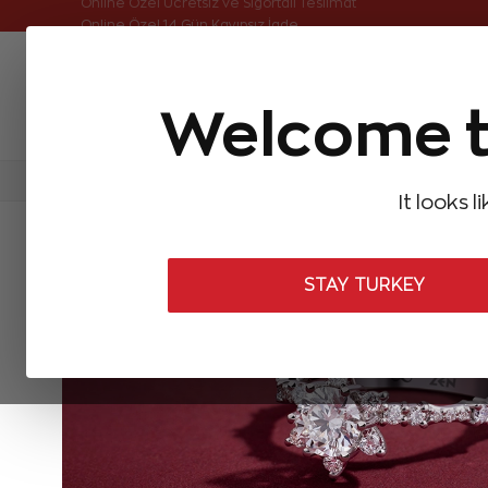
Online Özel Ücretsiz ve Sigortalı Teslimat
Welcome t
FIRSATLAR
Aynı Gün Kargo
Çok Satanlar
Baget Pırlantalar
Pırlanta Yüzükler
Pırlanta K
It looks l
STAY TURKEY