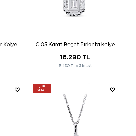
ir Kolye
0,03 Karat Baget Pırlanta Kolye
16.290 TL
5.430 TL x 3 taksit
ÇOK
SATAN