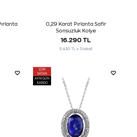
ırlanta
0,29 Karat Pırlanta Safir
Sonsuzluk Kolye
16.290 TL
5.430 TL x 3 taksit
ÇOK
SATAN
AYNI GÜN
KARGO