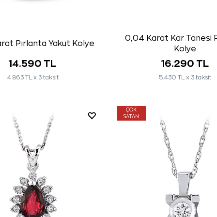
0,04 Karat Kar Tanesi P
rat Pırlanta Yakut Kolye
Kolye
14.590 TL
16.290 TL
4.863 TL x 3 taksit
5.430 TL x 3 taksit
ÇOK
SATAN