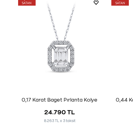
SATAN
SATAN
0,17 Karat Baget Pırlanta Kolye
0,44 Ka
24.790 TL
8.263 TL x 3 taksit