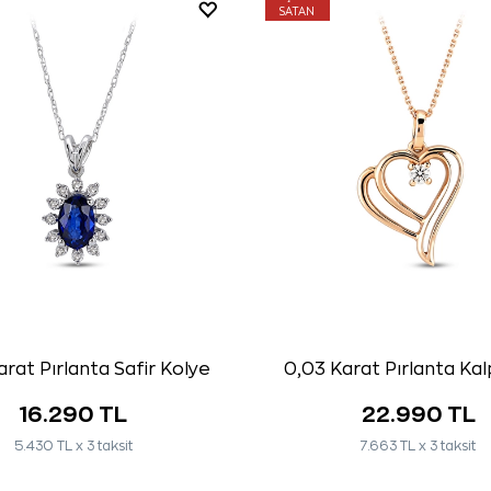
SATAN
rat Pırlanta Safir Kolye
0,03 Karat Pırlanta Kal
16.290 TL
22.990 TL
5.430 TL x 3 taksit
7.663 TL x 3 taksit