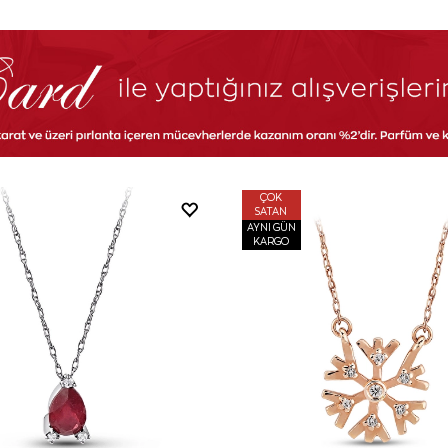
ÇOK
SATAN
AYNI GÜN
KARGO