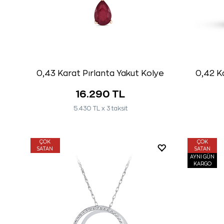
0,43 Karat Pırlanta Yakut Kolye
0,42 Ka
16.290 TL
5.430 TL x 3 taksit
ÇOK
ÇOK
SATAN
SATAN
AYNI GÜN
KARGO