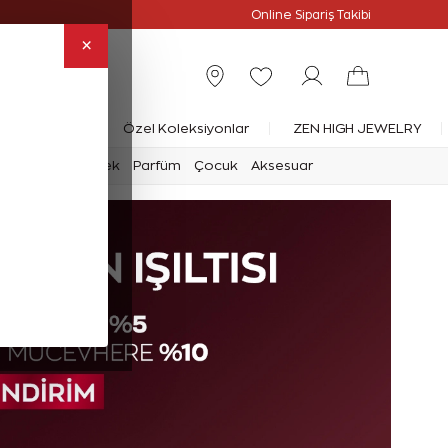
Online Özel
Online Sipariş Takibi
×
rlanta Yüzük
Özel Koleksiyonlar
ZEN HIGH JEWELRY
mark
Saat
Erkek
Parfüm
Çocuk
Aksesuar