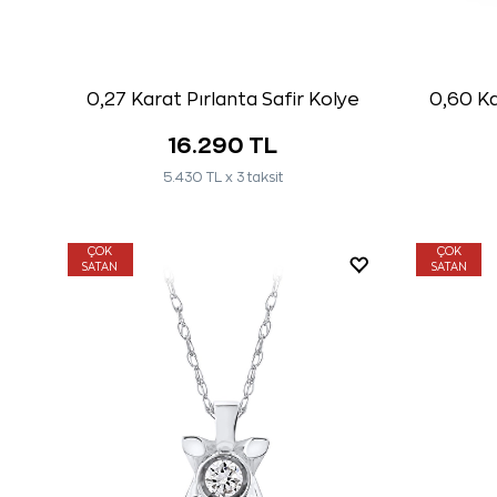
0,27 Karat Pırlanta Safir Kolye
0,60 Ka
16.290 TL
5.430 TL x 3 taksit
ÇOK
ÇOK
SATAN
SATAN