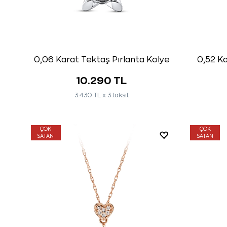
0,06 Karat Tektaş Pırlanta Kolye
0,52 Ka
10.290 TL
3.430 TL x 3 taksit
ÇOK
ÇOK
SATAN
SATAN