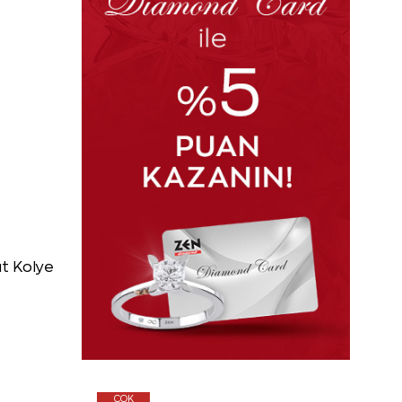
ut Kolye
ÇOK