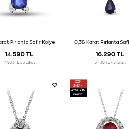
rat Pırlanta Safir Kolye
0,38 Karat Pırlanta Saf
14.590 TL
16.290 TL
4.863 TL x 3 taksit
5.430 TL x 3 taksit
ÇOK
SATAN
AYNI GÜN
KARGO