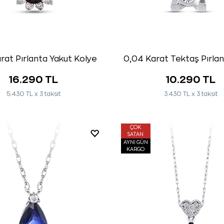
rat Pırlanta Yakut Kolye
0,04 Karat Tektaş Pırla
16.290 TL
10.290 TL
5.430 TL x 3 taksit
3.430 TL x 3 taksit
ÇOK
SATAN
AYNI GÜN
KARGO