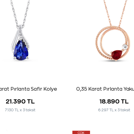
rat Pırlanta Safir Kolye
0,35 Karat Pırlanta Yak
21.390 TL
18.890 TL
7.130 TL x 3 taksit
6.297 TL x 3 taksit
ÇOK