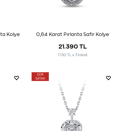
nta Kolye
0,64 Karat Pırlanta Safir Kolye
21.390 TL
7.130 TL x 3 taksit
ÇOK
SATAN