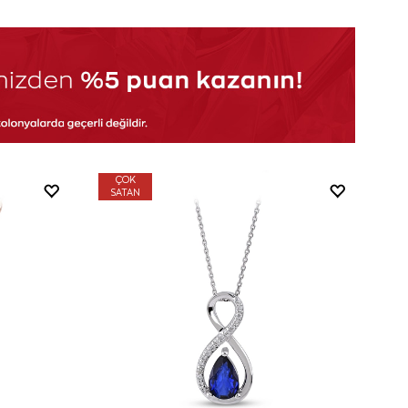
ÇOK
SATAN