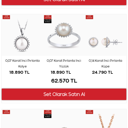
ÇOK
ÇOK
ÇOK
SATAN
SATAN
SATAN
AYNI GÜN
KARGO
0,07 Karat İnci Pırlanta
0,07 Karat Pırlanta İnci
0,14 Karat İnci Pırlanta
Kolye
Yüzük
Küpe
18.890 TL
18.890 TL
24.790 TL
62.570 TL
ÇOK
ÇOK
ÇOK
SATAN
SATAN
SATAN
AYNI GÜN
KARGO