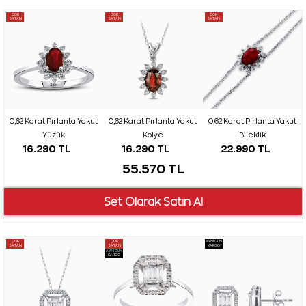
ÇOK
ÇOK
ÇOK
SATAN
SATAN
SATAN
0,62 Karat Pırlanta Yakut
0,62 Karat Pırlanta Yakut
0,62 Karat Pırlanta Yakut
Yüzük
Kolye
Bileklik
16.290 TL
16.290 TL
22.990 TL
55.570 TL
ÇOK
ÇOK
AYNI GÜN
SATAN
SATAN
KARGO
AYNI GÜN
KARGO