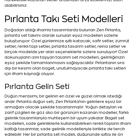
alabilirsiniz.
Pırlanta Takı Seti Modelleri
Doğadan aldığı ilhamla tasarımlarda bulunan Zen Pırlanta,
pırlanta set takımı olarak sunulan eşsiz modelleri sizlerle
buluşturuyor. Özel günlerinize ışıltı katacak; safir setler, zümrüt
setler, renkli taşlı setler, pırlanta tasarım setler, reina setler ve
birçok modelde yer alan seçeneklerle sizlere sunuluyor! Özel
dokunuşların izini taşıyan tasarım set modelleri, gelinliğinizin
eşsiz şekilde tamamlanmasını sağlayacaktır. Pırlantanın sıra
dışı bir kesimi olan baget, unutulmayacak pırlanta takı setleri
için ilham kaynağı oluyor.
Pırlanta Gelin Seti
Düğün merasimi, bir gelinin en özel ve güzel olmak istediği
andır. Pırlanta düğün seti, Zen Pırlanta’nın gelinlere eşsiz bir
armağanı olacak şekilde tasarlanmıştır. Yoğun detayları ve
zarif çizgileri ile göz alıcı bir görünüm kazanan modeller, farklı
gelinlik tasarımlarıyla muhteşem bir uyum yakalar. Baget set
modelleri, sade gelinliklerle kullanılabilirken renkli taşların ilham
kattığı tasarımlar, sade gelinlik modelleriyle birlikte de tercih
edilebilir. Her bir pırlanta set modeli, düğününde ışıltısı ile ön