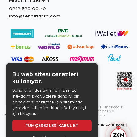
0212 520 00 42
info@zenpirlanta.com
Bu web sitesi çerezleri
kullanıyor.
Daha iyi bir deneyim için izninize
ihtiyacımız var. Sizlere daha iyi bir
deneyim sunabilmek için sitemizde
Copyright © 2026, Zen Diamond tescilli markadır.
çerezler kullanılmaktadır.
Detaylı bilgi
Zen Diamond Birleşmiş Markalar Derneği ve
için tıklayınız.
Turquality Destek Programı üyesidir. US
TÜM ÇEREZLERI KABUL ET
Kullanım Şartları
Gizlilik İlkeleri
Güvenlik Politikası
Çerez Politikası