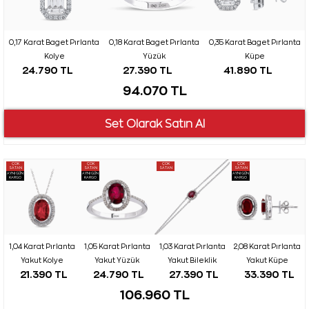
0,17 Karat Baget Pırlanta
0,18 Karat Baget Pırlanta
0,35 Karat Baget Pırlanta
Kolye
Yüzük
Küpe
24.790 TL
27.390 TL
41.890 TL
94.070 TL
ÇOK
ÇOK
ÇOK
ÇOK
SATAN
SATAN
SATAN
SATAN
AYNI GÜN
AYNI GÜN
AYNI GÜN
KARGO
KARGO
KARGO
1,04 Karat Pırlanta
1,05 Karat Pırlanta
1,03 Karat Pırlanta
2,08 Karat Pırlanta
Yakut Kolye
Yakut Yüzük
Yakut Bileklik
Yakut Küpe
21.390 TL
24.790 TL
27.390 TL
33.390 TL
106.960 TL