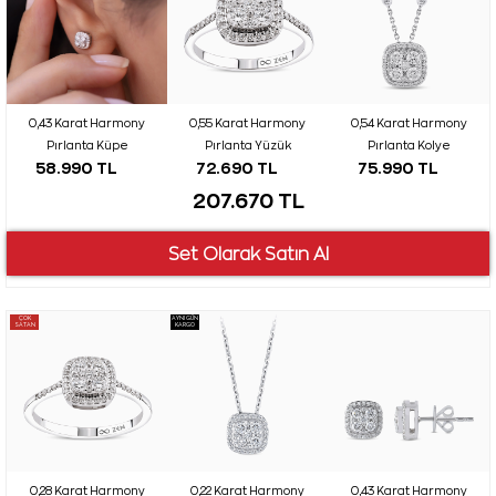
0,43 Karat Harmony
0,55 Karat Harmony
0,54 Karat Harmony
Pırlanta Küpe
Pırlanta Yüzük
Pırlanta Kolye
58.990 TL
72.690 TL
75.990 TL
207.670 TL
ÇOK
AYNI GÜN
SATAN
KARGO
0,28 Karat Harmony
0,22 Karat Harmony
0,43 Karat Harmony