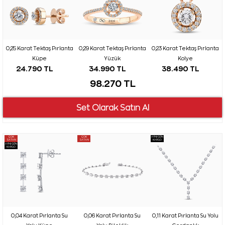
0,25 Karat Tektaş Pırlanta
0,29 Karat Tektaş Pırlanta
0,23 Karat Tektaş Pırlanta
Küpe
Yüzük
Kolye
24.790 TL
34.990 TL
38.490 TL
98.270 TL
ÇOK
ÇOK
AYNI GÜN
SATAN
SATAN
KARGO
AYNI GÜN
KARGO
0,04 Karat Pırlanta Su
0,06 Karat Pırlanta Su
0,11 Karat Pırlanta Su Yolu