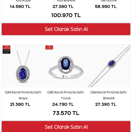
Yolu Küpe
Yolu Bileklik
Gerdanlık
14.590 TL
27.390 TL
58.990 TL
100.970 TL
ÇOK
ÇOK
SATAN
SATAN
AYNI GÜN
KARGO
0,64 Karat Pırlanta Safir
0,80 Karat Pırlanta Safir
0,64 Karat Pırlanta Safir
Kolye
Yüzük
Bileklik
21.390 TL
24.790 TL
27.390 TL
73.570 TL