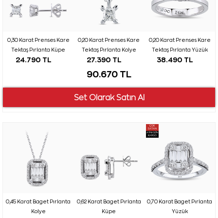
0,30 Karat Prenses Kare
0,20 Karat Prenses Kare
0,20 Karat Prenses Kare
Tektaş Pırlanta Küpe
Tektaş Pırlanta Kolye
Tektaş Pırlanta Yüzük
24.790 TL
27.390 TL
38.490 TL
90.670 TL
ÇOK
SATAN
AYNI GÜN
KARGO
0,45 Karat Baget Pırlanta
0,62 Karat Baget Pırlanta
0,70 Karat Baget Pırlanta
Kolye
Küpe
Yüzük