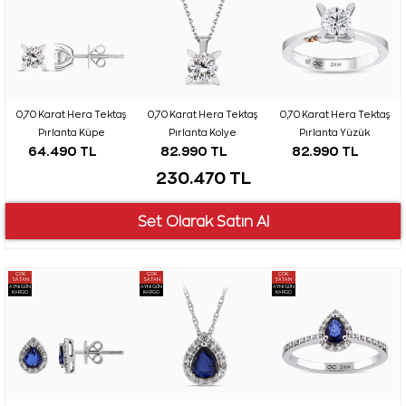
0,70 Karat Hera Tektaş
0,70 Karat Hera Tektaş
0,70 Karat Hera Tektaş
Pırlanta Küpe
Pırlanta Kolye
Pırlanta Yüzük
64.490 TL
82.990 TL
82.990 TL
230.470 TL
ÇOK
ÇOK
ÇOK
SATAN
SATAN
SATAN
AYNI GÜN
AYNI GÜN
AYNI GÜN
KARGO
KARGO
KARGO