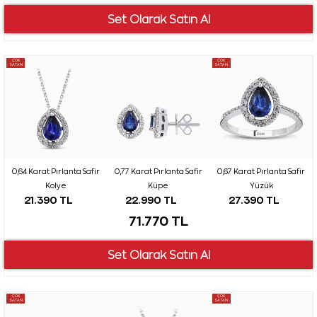
ÇOK
ÇOK
SATAN
SATAN
0,64 Karat Pırlanta Safir
0,77 Karat Pırlanta Safir
0,67 Karat Pırlanta Safir
Kolye
Küpe
Yüzük
21.390 TL
22.990 TL
27.390 TL
71.770 TL
ÇOK
ÇOK
SATAN
SATAN