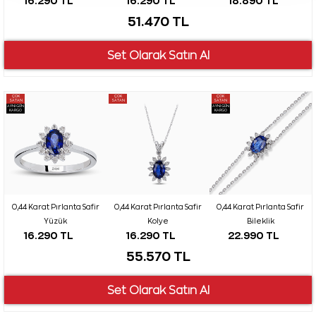
16.290 TL
16.290 TL
18.890 TL
51.470 TL
ÇOK
ÇOK
ÇOK
SATAN
SATAN
SATAN
AYNI GÜN
AYNI GÜN
KARGO
KARGO
0,44 Karat Pırlanta Safir
0,44 Karat Pırlanta Safir
0,44 Karat Pırlanta Safir
Yüzük
Kolye
Bileklik
16.290 TL
16.290 TL
22.990 TL
55.570 TL