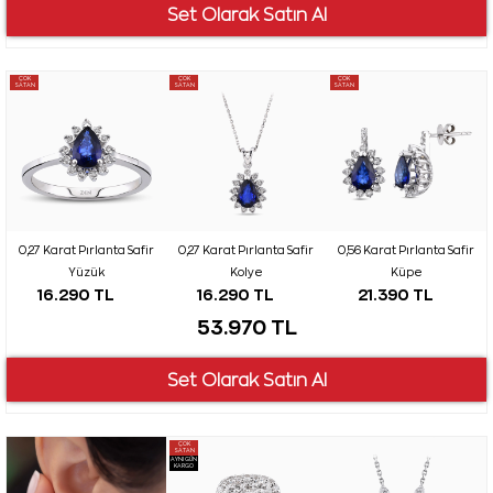
ÇOK
ÇOK
ÇOK
SATAN
SATAN
SATAN
0,27 Karat Pırlanta Safir
0,27 Karat Pırlanta Safir
0,56 Karat Pırlanta Safir
Yüzük
Kolye
Küpe
16.290 TL
16.290 TL
21.390 TL
53.970 TL
ÇOK
SATAN
AYNI GÜN
KARGO