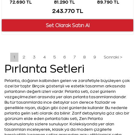
72.690 TL
81.290 TL
89.790 TL
243.770 TL
1
2
3
4
5
6
7
8
9
Sonraki >
Pırlanta Setleri
Pırlanta, doğanın kalbinden gelen ve zarafetiyle büyüleyen çok
özel bir taştır. Birçok gösterişli ve estetik tasarımın arkasında
pırlantanın değerli izleri vardır. Pırlanta seti, özel günlerin
vazgeçilmezleri arasında yer alan pırlanta tasarımlarındandır.
Bu tür tasarımlarda ince detaylar son derece fazladır ve
genellikle nişan, düğün gibi özel günlerde kullanılır. Bu nedenle
pırlanta gelin seti olarak da bilinir. Zarif detaylarıyla göz alıcı bir
görünüm elde eden pırlanta takı seti, Zen Pırlanta
dokunuşlarıyla sizlere sunuluyor. Koleksiyonda yer alan
tasarımları inceleyerek, klasik ya da modern çizgilerle
hareketlilik kazanan setler arasından arzu ettiklerinizi satın