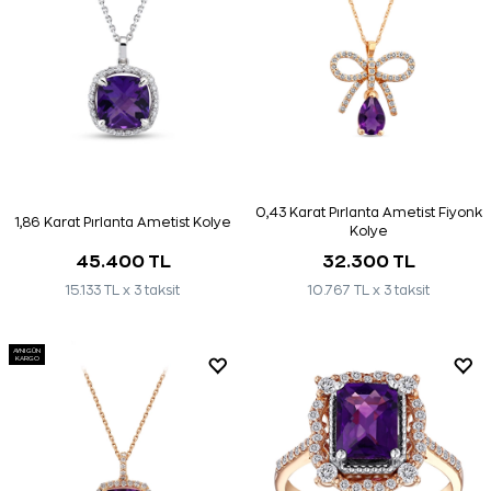
0,43 Karat Pırlanta Ametist Fiyonk
1,86 Karat Pırlanta Ametist Kolye
Kolye
45.400 TL
32.300 TL
15.133 TL x 3 taksit
10.767 TL x 3 taksit
AYNI GÜN
KARGO