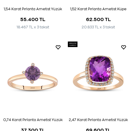
1,54 Karat Pırlanta Ametist Yüzük
1,52 Karat Pırlanta Ametist Küpe
55.400 TL
62.500 TL
18.467 TL x 3 taksit
20.833 TL x 3 taksit
AYNI GÜN
KARGO
0,74 Karat Pırlanta Ametist Yüzük
2,47 Karat Pırlanta Ametist Yüzük
37.300 TL
69.600 TL