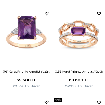
3,61 Karat Pırlanta Ametist Yüzük
0,56 Karat Pırlanta Ametist Yüzük
62.500 TL
69.600 TL
20.833 TL x 3 taksit
23.200 TL x 3 taksit
AYNI GÜN
KARGO