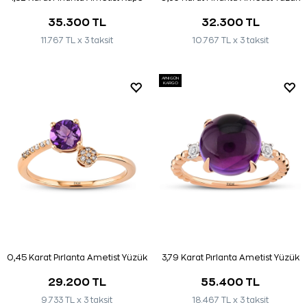
35.300 TL
32.300 TL
11.767 TL x 3 taksit
10.767 TL x 3 taksit
AYNI GÜN
KARGO
0,45 Karat Pırlanta Ametist Yüzük
3,79 Karat Pırlanta Ametist Yüzük
29.200 TL
55.400 TL
9.733 TL x 3 taksit
18.467 TL x 3 taksit