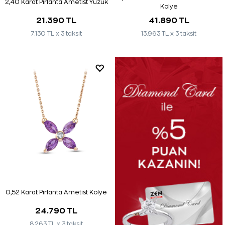
2,40 Karat Pırlanta Ametist Yüzük
Kolye
21.390 TL
41.890 TL
7.130 TL x 3 taksit
13.963 TL x 3 taksit
0,52 Karat Pırlanta Ametist Kolye
24.790 TL
8.263 TL x 3 taksit