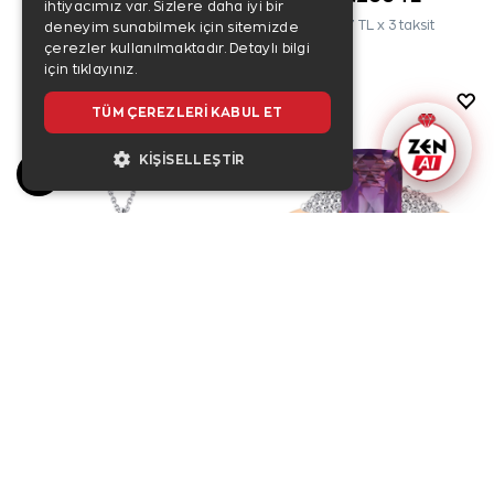
ihtiyacımız var. Sizlere daha iyi bir
9.067 TL x 3 taksit
52.067 TL x 3 taksit
deneyim sunabilmek için sitemizde
çerezler kullanılmaktadır.
Detaylı bilgi
için tıklayınız.
AYNI GÜN
KARGO
TÜM ÇEREZLERI KABUL ET
KIŞISELLEŞTIR
2,66 Karat Pırlanta Ametist Kolye
1,83 Karat Pırlanta Ametist Yüzük
55.400 TL
52.400 TL
18.467 TL x 3 taksit
17.467 TL x 3 taksit