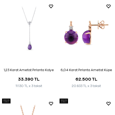
1,23 Karat Ametist Pırlanta Kolye
6,04 Karat Pırlanta Ametist Küpe
33.390 TL
62.500 TL
11.130 TL x 3 taksit
20.833 TL x 3 taksit
AYNI GÜN
AYNI GÜN
KARGO
KARGO