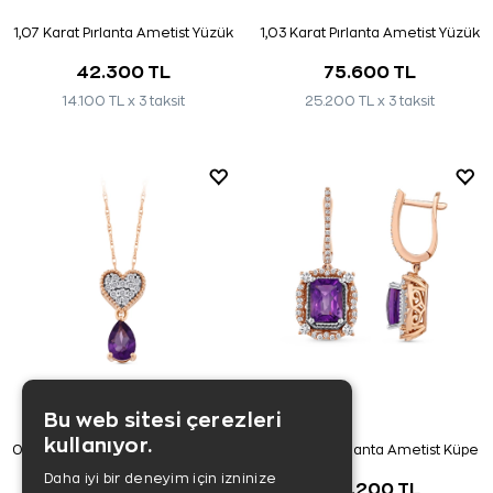
1,07 Karat Pırlanta Ametist Yüzük
1,03 Karat Pırlanta Ametist Yüzük
42.300 TL
75.600 TL
14.100 TL x 3 taksit
25.200 TL x 3 taksit
Bu web sitesi çerezleri
kullanıyor.
0,36 Karat Pırlanta Ametist Kolye
3,65 Karat Pırlanta Ametist Küpe
Daha iyi bir deneyim için izninize
27.200 TL
156.200 TL