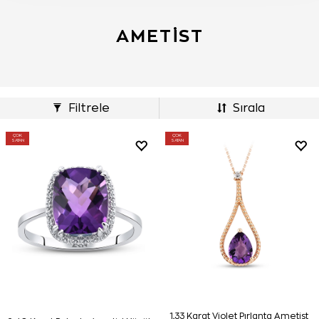
AMETIST
Filtrele
Sırala
ÇOK
ÇOK
SATAN
SATAN
1,33 Karat Violet Pırlanta Ametist