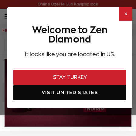
Online Özel Ücretsiz ve Sigortalı Teslimat
×
Welcome to Zen
FIRSATLAR
Aynı Gün Kargo
Çok Satanlar
Hediye Önerileri
Diamond
It looks like you are located in US.
STAY TURKEY
VISIT UNITED STATES