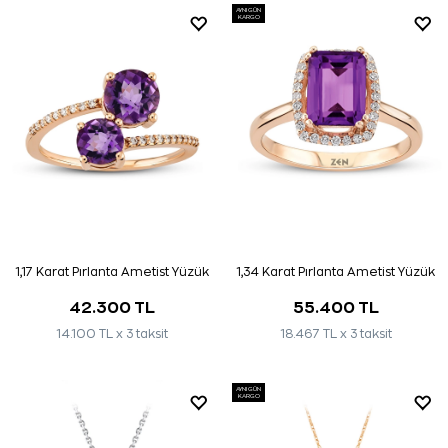
AYNI GÜN
KARGO
1,17 Karat Pırlanta Ametist Yüzük
1,34 Karat Pırlanta Ametist Yüzük
42.300 TL
55.400 TL
14.100 TL x 3 taksit
18.467 TL x 3 taksit
AYNI GÜN
KARGO