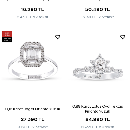
16.290 TL
50.490 TL
5.430 TL x 3 taksit
16.830 TL x 3 taksit
ÇOK
SATAN
AYNI GÜN
KARGO
0,88 Karat Lotus Oval Tektaş
0,18 Karat Baget Pırlanta Yüzük
Pırlanta Yüzük
27.390 TL
84.990 TL
9.130 TL x 3 taksit
28.330 TL x 3 taksit