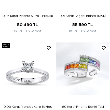
0,25 Karat Pırlanta Su Yolu Bileklik
0,31 Karat Baget Pırlanta Yüzük
50.490 TL
55.590 TL
16.830 TL x 3 taksit
18.530 TL x 3 taksit
AYNI GÜN
KARGO
0,09 Karat Prenses Kare Tektaş
1,80 Karat Pırlanta Renkli Taşlı