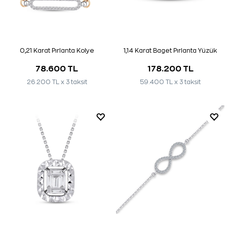
0,21 Karat Pırlanta Kolye
1,14 Karat Baget Pırlanta Yüzük
78.600 TL
178.200 TL
26.200 TL x 3 taksit
59.400 TL x 3 taksit