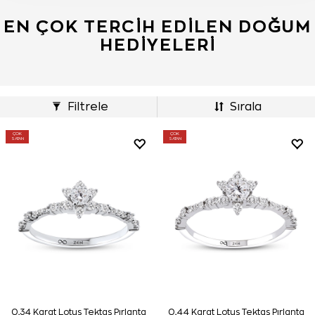
EN ÇOK TERCIH EDILEN DOĞUM
HEDIYELERI
Filtrele
Sırala
ÇOK
ÇOK
SATAN
SATAN
0,34 Karat Lotus Tektaş Pırlanta
0,44 Karat Lotus Tektaş Pırlanta