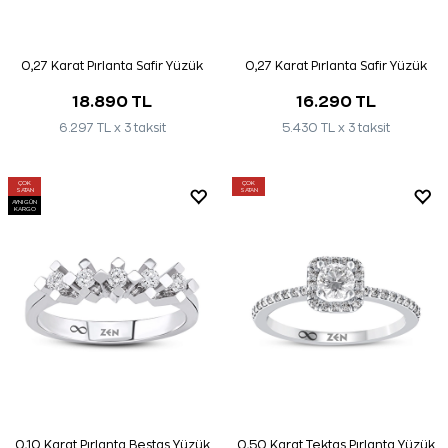
0,27 Karat Pırlanta Safir Yüzük
0,27 Karat Pırlanta Safir Yüzük
18.890 TL
16.290 TL
6.297 TL x 3 taksit
5.430 TL x 3 taksit
ÇOK
ÇOK
SATAN
SATAN
AYNI GÜN
KARGO
0,10 Karat Pırlanta Beştaş Yüzük
0,50 Karat Tektaş Pırlanta Yüzük