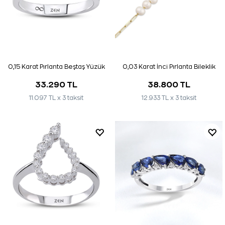
0,15 Karat Pırlanta Beştaş Yüzük
0,03 Karat İnci Pırlanta Bileklik
33.290 TL
38.800 TL
11.097 TL x 3 taksit
12.933 TL x 3 taksit