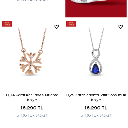
ÇOK
ÇOK
SATAN
SATAN
0,04 Karat Kar Tanesi Pırlanta
0,29 Karat Pırlanta Safir Sonsuzluk
Kolye
Kolye
16.290 TL
16.290 TL
5.430 TL x 3 taksit
5.430 TL x 3 taksit