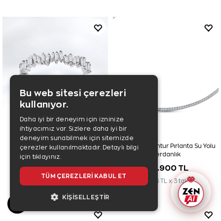
Bu web sitesi çerezleri
kullanıyor.
Daha iyi bir deneyim için izninize
ihtiyacımız var. Sizlere daha iyi bir
deneyim sunabilmek için sitemizde
0,30 Karat Trapez Yarımtur
5,10 Karat Tamtur Pırlanta Su Yolu
çerezler kullanılmaktadır.
Detaylı bilgi
Pırlanta Yüzük
Gerdanlık
için tıklayınız.
44.800 TL
331.900 TL
TÜM ÇEREZLERI KABUL ET
14.933 TL x 3 taksit
110.633 TL x 3 taksit
KIŞISELLEŞTIR