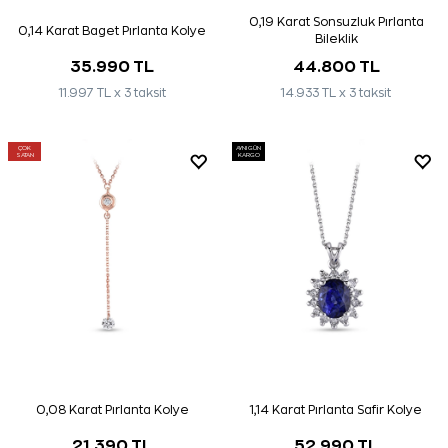
0,19 Karat Sonsuzluk Pırlanta
0,14 Karat Baget Pırlanta Kolye
Bileklik
35.990 TL
44.800 TL
11.997 TL x 3 taksit
14.933 TL x 3 taksit
ÇOK
AYNI GÜN
SATAN
KARGO
0,08 Karat Pırlanta Kolye
1,14 Karat Pırlanta Safir Kolye
21.390 TL
52.990 TL