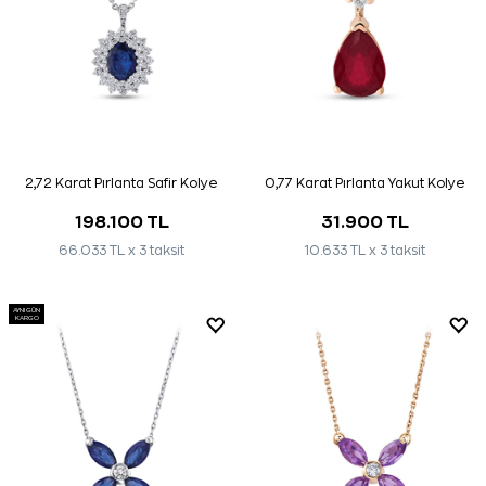
2,72 Karat Pırlanta Safir Kolye
0,77 Karat Pırlanta Yakut Kolye
198.100 TL
31.900 TL
66.033 TL x 3 taksit
10.633 TL x 3 taksit
AYNI GÜN
KARGO