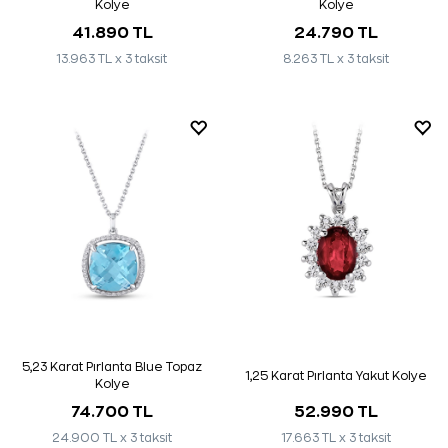
Kolye
Kolye
41.890 TL
24.790 TL
13.963 TL x 3 taksit
8.263 TL x 3 taksit
5,23 Karat Pırlanta Blue Topaz
1,25 Karat Pırlanta Yakut Kolye
Kolye
74.700 TL
52.990 TL
24.900 TL x 3 taksit
17.663 TL x 3 taksit