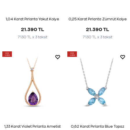
1,04 Karat Pırlanta Yakut Kolye
0,25 Karat Pırlanta Zümrüt Kolye
21.390 TL
21.390 TL
7.130 TL x 3 taksit
7.130 TL x 3 taksit
ÇOK
ÇOK
SATAN
SATAN
1,33 Karat Violet Pırlanta Ametist
0,62 Karat Pırlanta Blue Topaz