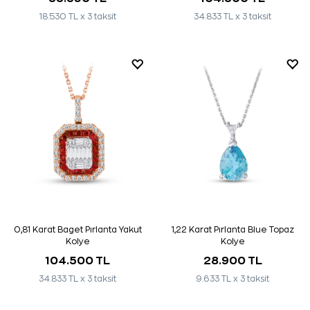
18.530 TL x 3 taksit
34.833 TL x 3 taksit
0,81 Karat Baget Pırlanta Yakut
1,22 Karat Pırlanta Blue Topaz
Kolye
Kolye
104.500 TL
28.900 TL
34.833 TL x 3 taksit
9.633 TL x 3 taksit