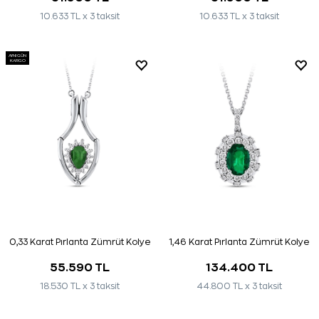
10.633 TL x 3 taksit
10.633 TL x 3 taksit
AYNI GÜN
KARGO
0,33 Karat Pırlanta Zümrüt Kolye
1,46 Karat Pırlanta Zümrüt Kolye
55.590 TL
134.400 TL
18.530 TL x 3 taksit
44.800 TL x 3 taksit