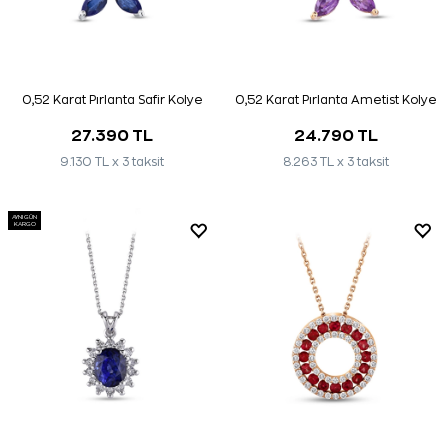
0,52 Karat Pırlanta Safir Kolye
0,52 Karat Pırlanta Ametist Kolye
27.390 TL
24.790 TL
9.130 TL x 3 taksit
8.263 TL x 3 taksit
AYNI GÜN
KARGO