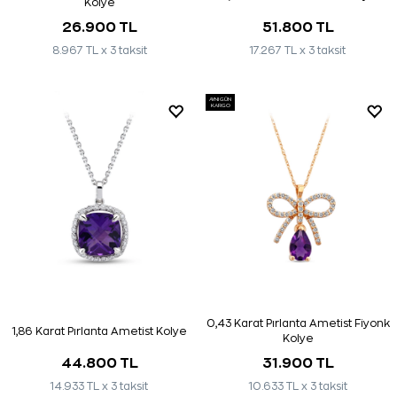
Kolye
26.900 TL
51.800 TL
8.967 TL x 3 taksit
17.267 TL x 3 taksit
AYNI GÜN
KARGO
0,43 Karat Pırlanta Ametist Fiyonk
1,86 Karat Pırlanta Ametist Kolye
Kolye
44.800 TL
31.900 TL
14.933 TL x 3 taksit
10.633 TL x 3 taksit