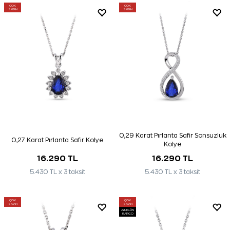
ÇOK
ÇOK
SATAN
SATAN
0,29 Karat Pırlanta Safir Sonsuzluk
0,27 Karat Pırlanta Safir Kolye
Kolye
16.290 TL
16.290 TL
5.430 TL x 3 taksit
5.430 TL x 3 taksit
ÇOK
ÇOK
SATAN
SATAN
AYNI GÜN
KARGO