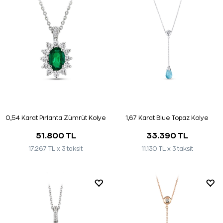
0,54 Karat Pırlanta Zümrüt Kolye
1,67 Karat Blue Topaz Kolye
51.800 TL
33.390 TL
17.267 TL x 3 taksit
11.130 TL x 3 taksit