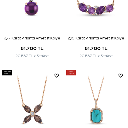
3,77 Karat Pırlanta Ametist Kolye
2,10 Karat Pırlanta Ametist Kolye
61.700 TL
61.700 TL
20.567 TL x 3 taksit
20.567 TL x 3 taksit
AYNI GÜN
ÇOK
KARGO
SATAN