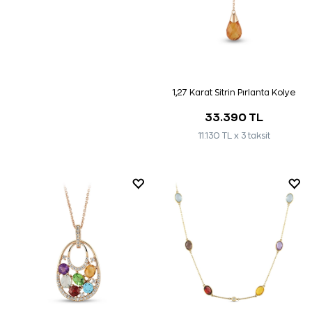
12,63 Karat Pırlanta Renkli Taşlı
1,27 Karat Sitrin Pırlanta Kolye
Kolye
94.600 TL
33.390 TL
31.533 TL x 3 taksit
11.130 TL x 3 taksit