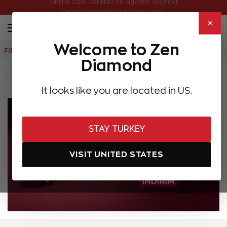
Online Özel Ücretsiz ve Sigortalı Teslimat
×
Welcome to Zen
FIRSATLAR
Aynı Gün Kargo
Çok Satanlar
Hediye Önerileri
Diamond
It looks like you are located in US.
STAY TURKEY
VISIT UNITED STATES