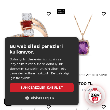
AYNI GÜN
KARGO
Bu web sitesi çerezleri
kullanıyor.
Daha iyi bir deneyim için izninize
ihtiyacımız var. Sizlere daha iyi bir
deneyim sunabilmek için sitemizde
çerezler kullanılmaktadır.
Detaylı bilgi
1,48 Karat Pırlanta Yakut Yüzük
2,50 Karat Pırlanta Ametist Kolye
için tıklayınız.
134.400 TL
74.700 TL
TÜM ÇEREZLERI KABUL ET
44.800 TL x 3 taksit
24.900 TL x 3 taksit
KIŞISELLEŞTIR