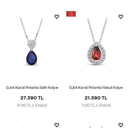
ÇOK
SATAN
0,44 Karat Pırlanta Safir Kolye
0,84 Karat Pırlanta Yakut Kolye
27.390 TL
21.390 TL
9.130 TL x 3 taksit
7.130 TL x 3 taksit