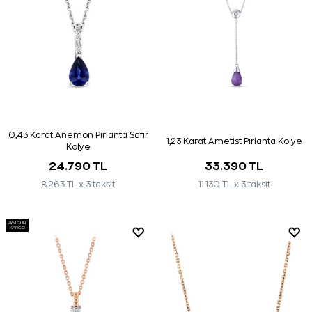
0,43 Karat Anemon Pırlanta Safir
1,23 Karat Ametist Pırlanta Kolye
Kolye
24.790 TL
33.390 TL
8.263 TL x 3 taksit
11.130 TL x 3 taksit
AYNI GÜN
KARGO