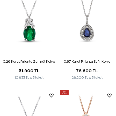
0,26 Karat Pırlanta Zümrüt Kolye
0,97 Karat Pırlanta Safir Kolye
31.900 TL
78.600 TL
10.633 TL x 3 taksit
26.200 TL x 3 taksit
ÇOK
SATAN