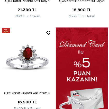
0,64 Karat Pırlanta Safir Kolye
0,35 Karat Pırlanta Yakut Kolye
21.390 TL
18.890 TL
7.130 TL x 3 taksit
6.297 TL x 3 taksit
ÇOK
SATAN
0,62 Karat Pırlanta Yakut Yüzük
16.290 TL
5.430 TL x 3 taksit