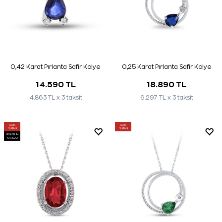
0,42 Karat Pırlanta Safir Kolye
0,25 Karat Pırlanta Safir Kolye
14.590 TL
18.890 TL
4.863 TL x 3 taksit
6.297 TL x 3 taksit
ÇOK
ÇOK
SATAN
SATAN
AYNI GÜN
KARGO