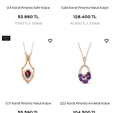
1,14 Karat Pırlanta Safir Kolye
0,98 Karat Pırlanta Yakut Kolye
52.990 TL
128.400 TL
17.663 TL x 3 taksit
42.800 TL x 3 taksit
AYNI GÜN
KARGO
0,71 Karat Pırlanta Yakut Kolye
3,22 Karat Pırlanta Ametist Kolye
55.590 TL
104.500 TL