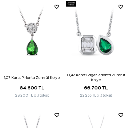
AYNI GÜN
KARGO
0,43 Karat Baget Pırlanta Zümrüt
1,07 Karat Pırlanta Zümrüt Kolye
Kolye
84.600 TL
66.700 TL
28.200 TL x 3 taksit
22.233 TL x 3 taksit