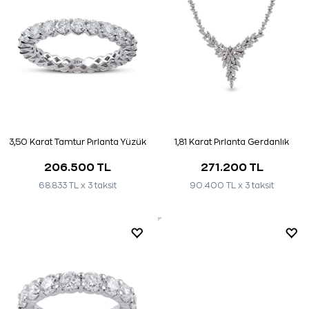
3,50 Karat Tamtur Pırlanta Yüzük
1,81 Karat Pırlanta Gerdanlık
206.500 TL
271.200 TL
68.833 TL x 3 taksit
90.400 TL x 3 taksit