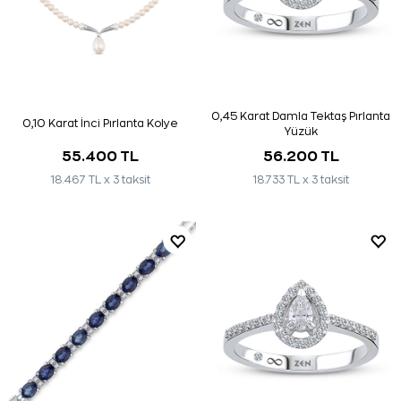
0,45 Karat Damla Tektaş Pırlanta
0,10 Karat İnci Pırlanta Kolye
Yüzük
55.400 TL
56.200 TL
18.467 TL x 3 taksit
18.733 TL x 3 taksit