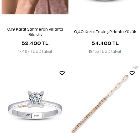
0,19 Karat Şahmeran Pırlanta
0,40 Karat Tektaş Pırlanta Yüzük
Bileklik
52.400 TL
54.400 TL
17.467 TL x 3 taksit
18.133 TL x 3 taksit