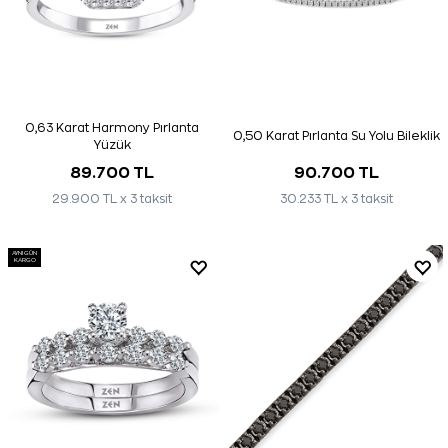
0,63 Karat Harmony Pırlanta
0,50 Karat Pırlanta Su Yolu Bileklik
Yüzük
89.700 TL
90.700 TL
29.900 TL x 3 taksit
30.233 TL x 3 taksit
AYNI GÜN
KARGO