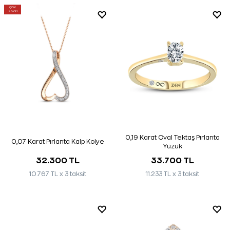
ÇOK
SATAN
0,19 Karat Oval Tektaş Pırlanta
0,07 Karat Pırlanta Kalp Kolye
Yüzük
32.300 TL
33.700 TL
10.767 TL x 3 taksit
11.233 TL x 3 taksit