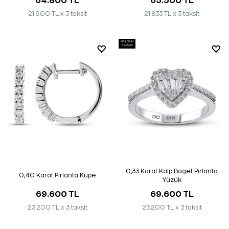
64.800 TL
65.500 TL
21.600 TL x 3 taksit
21.833 TL x 3 taksit
AYNI GÜN
KARGO
0,33 Karat Kalp Baget Pırlanta
0,40 Karat Pırlanta Küpe
Yüzük
69.600 TL
69.600 TL
23.200 TL x 3 taksit
23.200 TL x 3 taksit