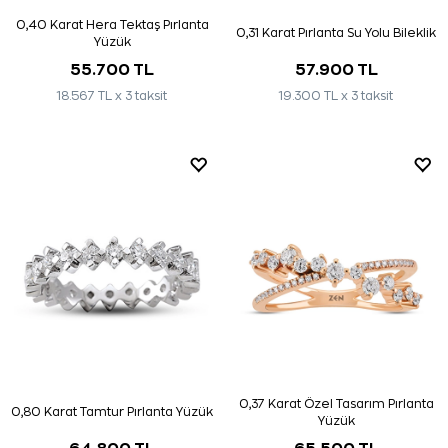
0,40 Karat Hera Tektaş Pırlanta
0,31 Karat Pırlanta Su Yolu Bileklik
Yüzük
55.700 TL
57.900 TL
18.567 TL x 3 taksit
19.300 TL x 3 taksit
0,37 Karat Özel Tasarım Pırlanta
0,80 Karat Tamtur Pırlanta Yüzük
Yüzük