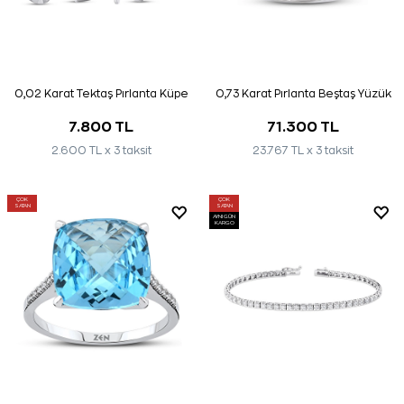
0,02 Karat Tektaş Pırlanta Küpe
0,73 Karat Pırlanta Beştaş Yüzük
7.800 TL
71.300 TL
2.600 TL x 3 taksit
23.767 TL x 3 taksit
ÇOK
ÇOK
SATAN
SATAN
AYNI GÜN
KARGO