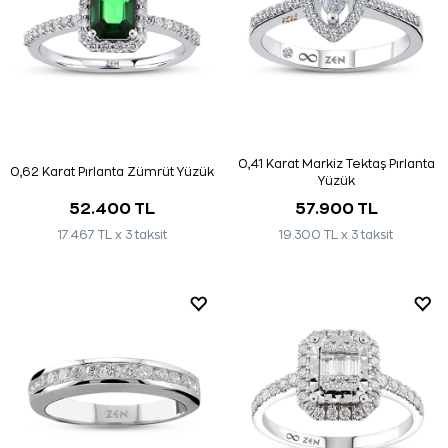
0,41 Karat Markiz Tektaş Pırlanta
0,62 Karat Pırlanta Zümrüt Yüzük
Yüzük
52.400 TL
57.900 TL
17.467 TL x 3 taksit
19.300 TL x 3 taksit