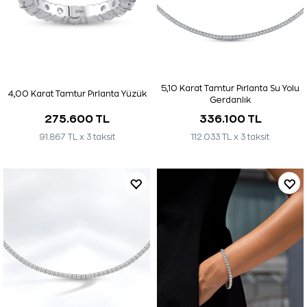
5,10 Karat Tamtur Pırlanta Su Yolu
4,00 Karat Tamtur Pırlanta Yüzük
Gerdanlık
275.600 TL
336.100 TL
91.867 TL x 3 taksit
112.033 TL x 3 taksit