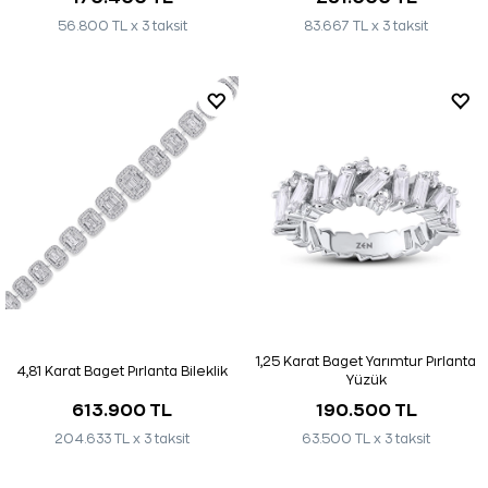
56.800 TL x 3 taksit
83.667 TL x 3 taksit
1,25 Karat Baget Yarımtur Pırlanta
4,81 Karat Baget Pırlanta Bileklik
Yüzük
613.900 TL
190.500 TL
204.633 TL x 3 taksit
63.500 TL x 3 taksit