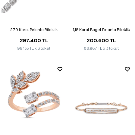
2,79 Karat Pırlanta Bileklik
1,18 Karat Baget Pırlanta Bileklik
297.400 TL
200.600 TL
99.133 TL x 3 taksit
66.867 TL x 3 taksit