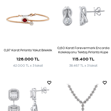
0,60 Karat Forevermark Encordia
0,97 Karat Pırlanta Yakut Bileklik
Koleksiyonu Tektaş Pırlanta Küpe
126.000 TL
115.400 TL
42.000 TL x 3 taksit
38.467 TL x 3 taksit