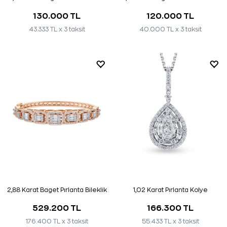
130.000 TL
120.000 TL
43.333 TL x 3 taksit
40.000 TL x 3 taksit
2,88 Karat Baget Pırlanta Bileklik
1,02 Karat Pırlanta Kolye
529.200 TL
166.300 TL
176.400 TL x 3 taksit
55.433 TL x 3 taksit