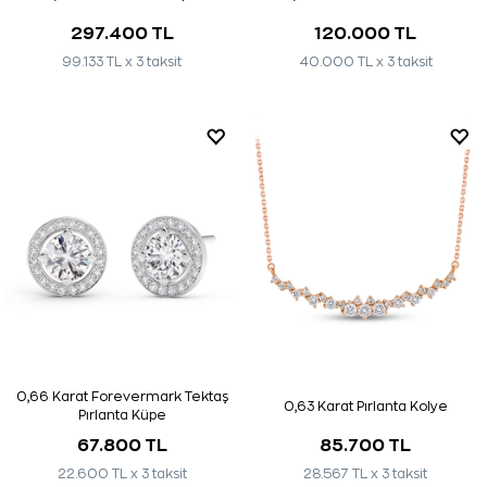
297.400 TL
120.000 TL
99.133 TL x 3 taksit
40.000 TL x 3 taksit
0,66 Karat Forevermark Tektaş
0,63 Karat Pırlanta Kolye
Pırlanta Küpe
67.800 TL
85.700 TL
22.600 TL x 3 taksit
28.567 TL x 3 taksit