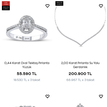
ÇOK
AYNI GÜN
SATAN
KARGO
AYNI GÜN
KARGO
0,44 Karat Oval Tektaş Pırlanta
2,00 Karat Pırlanta Su Yolu
Yüzük
Gerdanlık
55.590 TL
200.900 TL
18.530 TL x 3 taksit
66.967 TL x 3 taksit