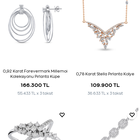
0,92 Karat Forevermark Millemoi
0,78 Karat Stella Pırlanta Kolye
Koleksiyonu Pırlanta Küpe
166.300 TL
109.900 TL
55.433 TL x 3 taksit
36.633 TL x 3 taksit