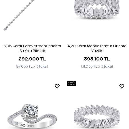
3,06 Karat Forevermark Pırlanta
4,20 Karat Markiz Tamtur Pırlanta
Su Yolu Bileklik
Yüzük
292.900 TL
393.100 TL
97.633 TL x 3 taksit
131.033 TL x 3 taksit
AYNI GÜN
KARGO