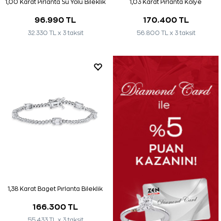
1,00 Karat Pırlanta Su Yolu Bileklik
1,03 Karat Pırlanta Kolye
96.990 TL
170.400 TL
32.330 TL x 3 taksit
56.800 TL x 3 taksit
1,38 Karat Baget Pırlanta Bileklik
166.300 TL
55.433 TL x 3 taksit