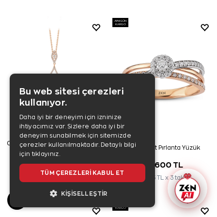
AYNI GÜN
KARGO
Bu web sitesi çerezleri
kullanıyor.
Daha iyi bir deneyim için izninize
ihtiyacımız var. Sizlere daha iyi bir
deneyim sunabilmek için sitemizde
0,57 Karat Özel Tasarım Pırlanta
çerezler kullanılmaktadır.
Detaylı bilgi
0,43 Karat Pırlanta Yüzük
Kolye
için tıklayınız.
99.800 TL
79.600 TL
TÜM ÇEREZLERI KABUL ET
33.267 TL x 3 taksit
26.533 TL x 3 taksit
KIŞISELLEŞTIR
AYNI GÜN
KARGO