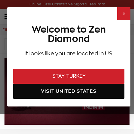
Online Özel Ücretsiz ve Sigortalı Teslimat
×
Welcome to Zen
FIRSATLAR
Aynı Gün Kargo
Çok Satanlar
Hediye Önerileri
Diamond
It looks like you are located in US.
STAY TURKEY
VISIT UNITED STATES