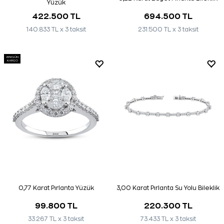
Yüzük
422.500 TL
694.500 TL
140.833 TL x 3 taksit
231.500 TL x 3 taksit
AYNI GÜN
KARGO
0,77 Karat Pırlanta Yüzük
3,00 Karat Pırlanta Su Yolu Bileklik
99.800 TL
220.300 TL
33.267 TL x 3 taksit
73.433 TL x 3 taksit