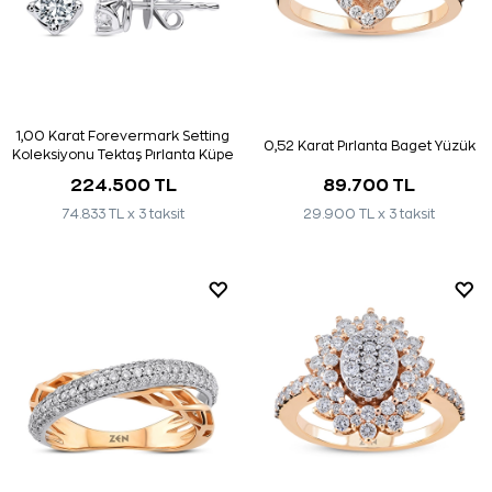
1,00 Karat Forevermark Setting
0,52 Karat Pırlanta Baget Yüzük
Koleksiyonu Tektaş Pırlanta Küpe
224.500 TL
89.700 TL
74.833 TL x 3 taksit
29.900 TL x 3 taksit