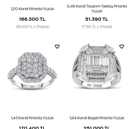
0,45 Karat Tasarım Tektaş Pırlanta
1,20 Karat Pırlanta Yüzük
Yüzük
166.300 TL
51.390 TL
55.433 TL x 3 taksit
17.130 TL x 3 taksit
1,43 Karat Pırlanta Yüzük
1,94 Karat Baget Pırlanta Yüzük
170.400 TL
251.000 TL