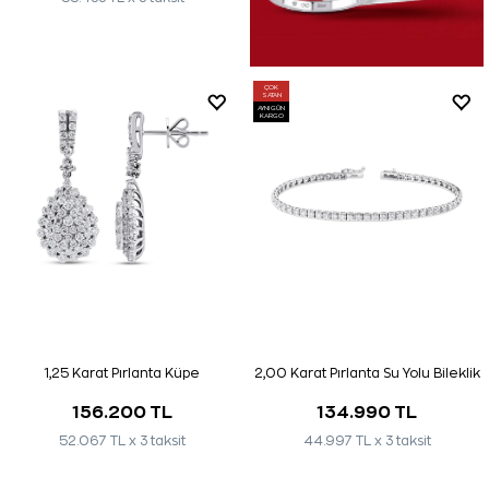
ÇOK
SATAN
AYNI GÜN
KARGO
1,25 Karat Pırlanta Küpe
2,00 Karat Pırlanta Su Yolu Bileklik
156.200 TL
134.990 TL
52.067 TL x 3 taksit
44.997 TL x 3 taksit