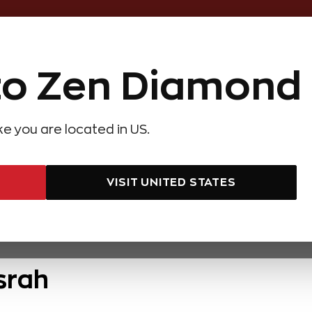
Online Özel 14 Gün Kayıpsız İade
o Zen Diamond
Hediye Önerileri
Evlilik Teklifi
Setler
Özel Ko
olyeler
Pırlanta Küpeler
Pırlanta Bileklikler
Zen Alyans
Forever
ike you are located in US.
VISIT UNITED STATES
srah