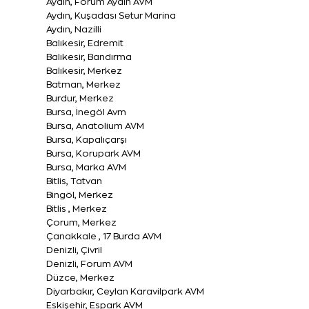
Aydın, Forum Aydın AVM
Aydın, Kuşadası Setur Marina
Aydın, Nazilli
Balıkesir, Edremit
Balıkesir, Bandırma
Balıkesir, Merkez
Batman, Merkez
Burdur, Merkez
Bursa, İnegöl Avm
Bursa, Anatolium AVM
Bursa, Kapalıçarşı
Bursa, Korupark AVM
Bursa, Marka AVM
Bitlis, Tatvan
Bingöl, Merkez
Bitlis , Merkez
Çorum, Merkez
Çanakkale , 17 Burda AVM
Denizli, Çivril
Denizli, Forum AVM
Düzce, Merkez
Diyarbakır, Ceylan Karavilpark AVM
Eskişehir, Espark AVM