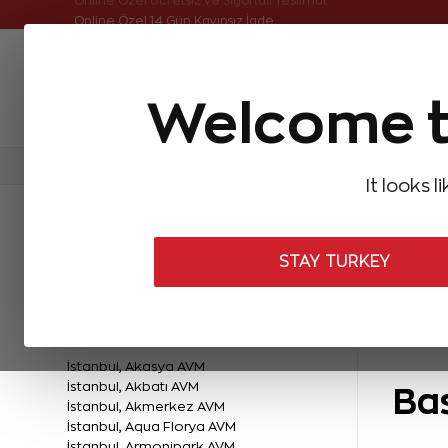
Online Özel Ücretsiz ve Sigortalı Teslimat
Welcome t
FIRSATLAR
Aynı Gün Kargo
Çok Satanlar
Baget Pırlantalar
Pırlanta Yüzükler
Pırlanta K
It looks l
Mağazalar
STAY TURKEY
TÜRKİYE MAĞAZALARI
İstanbul, Akasya AVM
İstanbul, Akbatı AVM
Ba
İstanbul, Akmerkez AVM
İstanbul, Aqua Florya AVM
İstanbul, Armonipark AVM