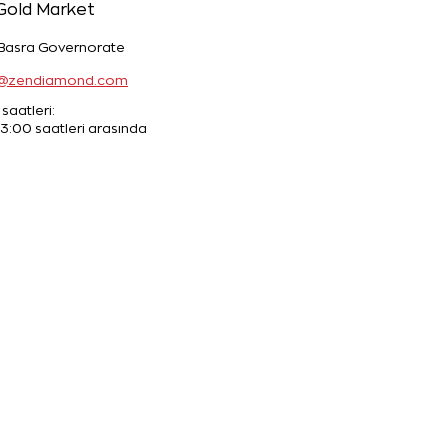
Gold Market
 Basra Governorate
q@zendiamond.com
saatleri:
23:00 saatleri arasında