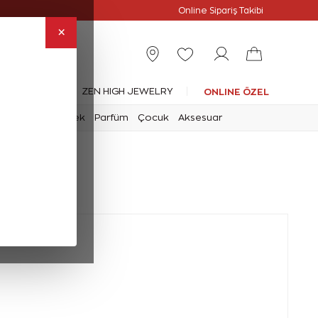
Online Özel
Online Sipariş Takibi
×
leksiyonlar
ZEN HIGH JEWELRY
ONLINE ÖZEL
mark
Saat
Erkek
Parfüm
Çocuk
Aksesuar