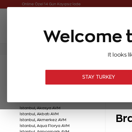
Online Özel Ücretsiz ve Sigortalı Teslimat
Online Özel 14 Gün Kayıpsız İade
Welcome t
FIRSATLAR
Aynı Gün Kargo
Çok Satanlar
Baget Pırlantalar
Pırlanta Yüzükler
Pırlanta K
It looks l
Mağazalar
STAY TURKEY
TÜRKİYE MAĞAZALARI
İstanbul, Akasya AVM
İstanbul, Akbatı AVM
Bra
İstanbul, Akmerkez AVM
İstanbul, Aqua Florya AVM
İstanbul, Armonipark AVM