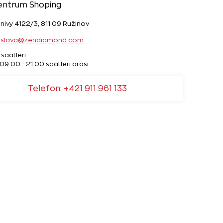
entrum Shoping
nivy 4122/3, 811 09 Ružinov
tislava@zendiamond.com
saatleri:
09:00 - 21:00 saatleri arası
Telefon: +421 911 961 133