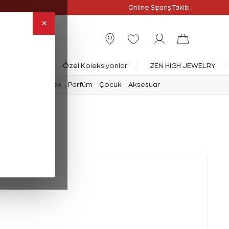
Online Özel
Online Sipariş Takibi
×
rlanta Yüzük
Özel Koleksiyonlar
ZEN HIGH JEWELRY
mark
Saat
Erkek
Parfüm
Çocuk
Aksesuar