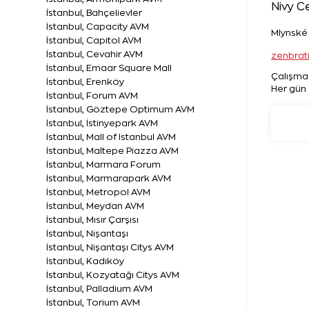
Nivy C
İstanbul, Bahçelievler
İstanbul, Capacity AVM
Mlynské 
İstanbul, Capitol AVM
İstanbul, Cevahir AVM
zenbra
İstanbul, Emaar Square Mall
Çalışma 
İstanbul, Erenköy
Her gün 
İstanbul, Forum AVM
İstanbul, Göztepe Optimum AVM
İstanbul, İstinyepark AVM
İstanbul, Mall of Istanbul AVM
İstanbul, Maltepe Piazza AVM
İstanbul, Marmara Forum
İstanbul, Marmarapark AVM
İstanbul, Metropol AVM
İstanbul, Meydan AVM
İstanbul, Mısır Çarşısı
İstanbul, Nişantaşı
İstanbul, Nişantaşı Citys AVM
İstanbul, Kadıköy
İstanbul, Kozyatağı Citys AVM
İstanbul, Palladium AVM
İstanbul, Torium AVM