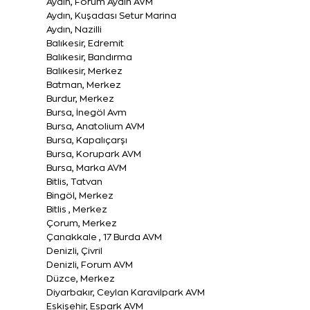
Aydın, Forum Aydın AVM
Aydın, Kuşadası Setur Marina
Aydın, Nazilli
Balıkesir, Edremit
Balıkesir, Bandırma
Balıkesir, Merkez
Batman, Merkez
Burdur, Merkez
Bursa, İnegöl Avm
Bursa, Anatolium AVM
Bursa, Kapalıçarşı
Bursa, Korupark AVM
Bursa, Marka AVM
Bitlis, Tatvan
Bingöl, Merkez
Bitlis , Merkez
Çorum, Merkez
Çanakkale , 17 Burda AVM
Denizli, Çivril
Denizli, Forum AVM
Düzce, Merkez
Diyarbakır, Ceylan Karavilpark AVM
Eskişehir, Espark AVM