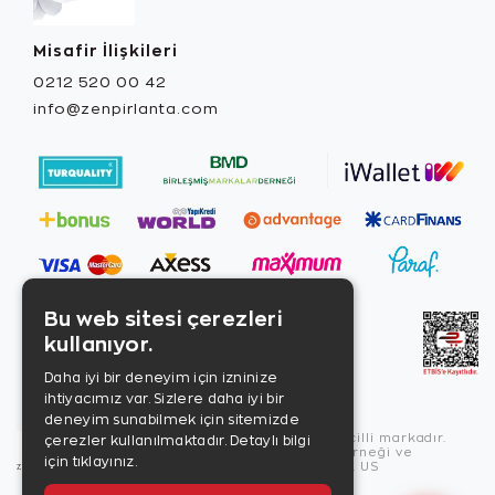
Misafir İlişkileri
0212 520 00 42
info@zenpirlanta.com
Bu web sitesi çerezleri
kullanıyor.
Daha iyi bir deneyim için izninize
ihtiyacımız var. Sizlere daha iyi bir
deneyim sunabilmek için sitemizde
Copyright © 2026, Zen Diamond tescilli markadır.
çerezler kullanılmaktadır.
Detaylı bilgi
Zen Diamond Birleşmiş Markalar Derneği ve
için tıklayınız.
Turquality Destek Programı üyesidir. US