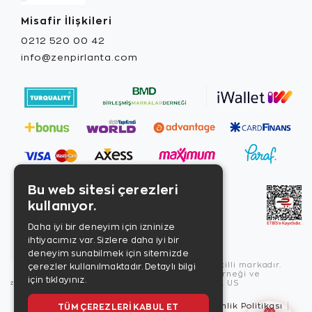
Misafir İlişkileri
0212 520 00 42
info@zenpirlanta.com
Bu web sitesi çerezleri
kullanıyor.
Daha iyi bir deneyim için izninize
ihtiyacımız var. Sizlere daha iyi bir
deneyim sunabilmek için sitemizde
Copyright © 2026, Zen Diamond tescilli markadır.
çerezler kullanılmaktadır.
Detaylı bilgi
Zen Diamond Birleşmiş Markalar Derneği ve
için tıklayınız.
Turquality Destek Programı üyesidir. US
TÜM ÇEREZLERI KABUL ET
Kullanım Şartları
Gizlilik İlkeleri
Güvenlik Politikası