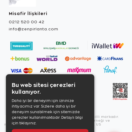
Misafir İlişkileri
0212 520 00 42
info@zenpirlanta.com
Bu web sitesi çerezleri
kullanıyor.
Daha iyi bir deneyim için izninize
ihtiyacımız var. Sizlere daha iyi bir
deneyim sunabilmek için sitemizde
Copyright © 2026, Zen Diamond tescilli markadır.
çerezler kullanılmaktadır.
Detaylı bilgi
Zen Diamond Birleşmiş Markalar Derneği ve
için tıklayınız.
Turquality Destek Programı üyesidir. US