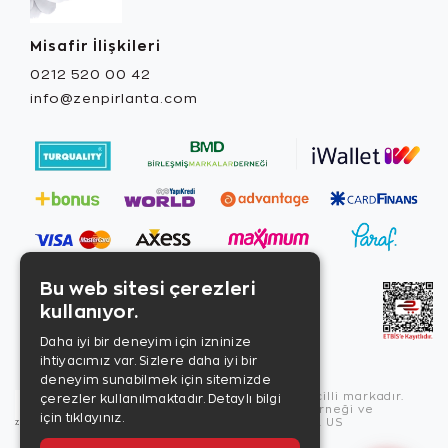
Misafir İlişkileri
0212 520 00 42
info@zenpirlanta.com
Bu web sitesi çerezleri
kullanıyor.
Daha iyi bir deneyim için izninize
ihtiyacımız var. Sizlere daha iyi bir
deneyim sunabilmek için sitemizde
Copyright © 2026, Zen Diamond tescilli markadır.
çerezler kullanılmaktadır.
Detaylı bilgi
Zen Diamond Birleşmiş Markalar Derneği ve
için tıklayınız.
Turquality Destek Programı üyesidir. US