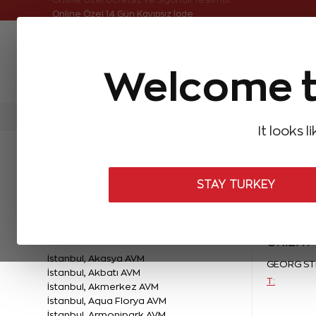
Online Özel Ücretsiz ve Sigortalı Teslimat
Welcome t
FIRSATLAR
Aynı Gün Kargo
Çok Satanlar
Baget Pırlantalar
Pırlanta Yüzükler
Pırlanta K
It looks l
STAY TURKEY
TÜRKİYE MAĞAZALARI
ORİENT
İstanbul, Akasya AVM
GEORG ST
İstanbul, Akbatı AVM
T:
İstanbul, Akmerkez AVM
İstanbul, Aqua Florya AVM
İstanbul, Armonipark AVM