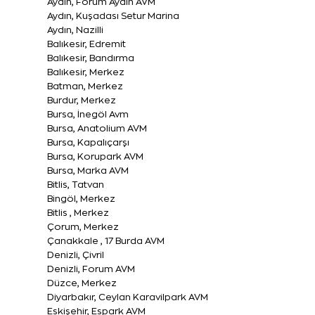
Aydın, Forum Aydın AVM
Aydın, Kuşadası Setur Marina
Aydın, Nazilli
Balıkesir, Edremit
Balıkesir, Bandırma
Balıkesir, Merkez
Batman, Merkez
Burdur, Merkez
Bursa, İnegöl Avm
Bursa, Anatolium AVM
Bursa, Kapalıçarşı
Bursa, Korupark AVM
Bursa, Marka AVM
Bitlis, Tatvan
Bingöl, Merkez
Bitlis , Merkez
Çorum, Merkez
Çanakkale , 17 Burda AVM
Denizli, Çivril
Denizli, Forum AVM
Düzce, Merkez
Diyarbakır, Ceylan Karavilpark AVM
Eskişehir, Espark AVM