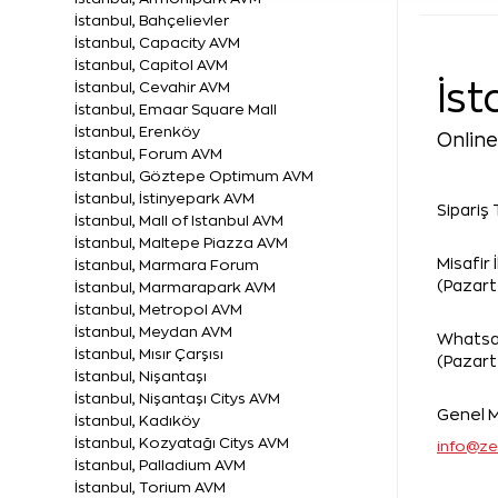
İstanbul, Bahçelievler
İstanbul, Capacity AVM
İstanbul, Capitol AVM
İst
İstanbul, Cevahir AVM
İstanbul, Emaar Square Mall
İstanbul, Erenköy
Onlin
İstanbul, Forum AVM
İstanbul, Göztepe Optimum AVM
İstanbul, İstinyepark AVM
Sipariş 
İstanbul, Mall of Istanbul AVM
İstanbul, Maltepe Piazza AVM
Misafir İl
İstanbul, Marmara Forum
(Pazart
İstanbul, Marmarapark AVM
İstanbul, Metropol AVM
İstanbul, Meydan AVM
Whatsa
İstanbul, Mısır Çarşısı
(Pazart
İstanbul, Nişantaşı
İstanbul, Nişantaşı Citys AVM
Genel M
İstanbul, Kadıköy
İstanbul, Kozyatağı Citys AVM
info@ze
İstanbul, Palladium AVM
İstanbul, Torium AVM