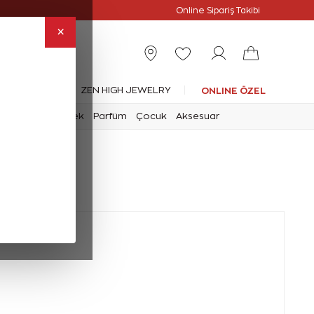
Online Özel
Online Sipariş Takibi
×
leksiyonlar
ZEN HIGH JEWELRY
ONLINE ÖZEL
mark
Saat
Erkek
Parfüm
Çocuk
Aksesuar